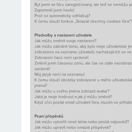
Byl jsem ve fóru zaregistrovaný, ale teď se nemůžu při
Zapomněl jsem heslo!
Proč se automaticky odhlašuji?
K čemu slouží funkce „Smazat všechny cookies fóra“
Předvolby a nastavení uživatele
Jak můžu změnit svoje nastavení?
Jak můžu zabránit tomu, aby bylo moje uživatelské j
zobrazeno na seznamu uživatelů nacházejících se ve
Zobrazení časů není správné!
Změnil jsem časovou zónu, ale čas se stále nezobraz
správně!
Můj jazyk není na seznamu!
K čemu slouží obrázky zobrazené u mého uživatelsk
jména?
Jak můžu u svého jména zobrazit avatar?
Jaká je moje hodnost a jak ji můžu změnit?
Když chci poslat email uživateli fóra, musím se přihlási
Psaní příspěvků
Jak můžu vytvořit nové téma nebo poslat odpověď?
Jak můžu upravit nebo smazat příspěvek?