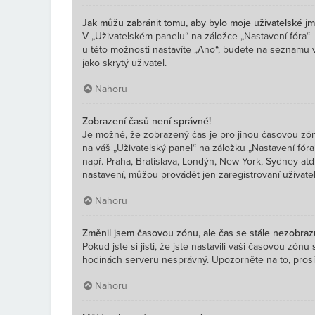
Jak můžu zabránit tomu, aby bylo moje uživatelské j
V „Uživatelském panelu“ na záložce „Nastavení fóra“
u této možnosti nastavíte „Ano“, budete na seznamu v
jako skrytý uživatel.
Nahoru
Zobrazení časů není správné!
Je možné, že zobrazený čas je pro jinou časovou zónu
na váš „Uživatelský panel“ na záložku „Nastavení fóra
např. Praha, Bratislava, Londýn, New York, Sydney a
nastavení, můžou provádět jen zaregistrovaní uživatelé
Nahoru
Změnil jsem časovou zónu, ale čas se stále nezobraz
Pokud jste si jisti, že jste nastavili vaši časovou zó
hodinách serveru nesprávný. Upozorněte na to, prosím
Nahoru