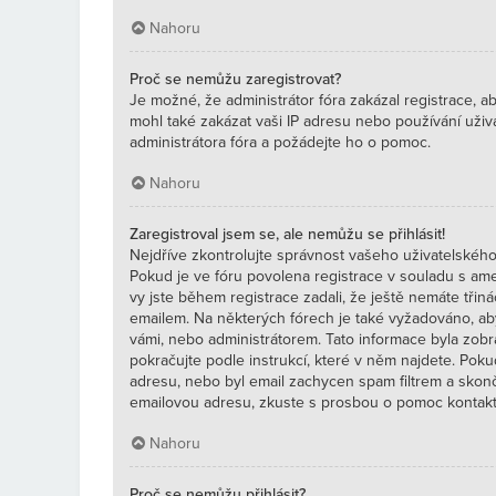
Nahoru
Proč se nemůžu zaregistrovat?
Je možné, že administrátor fóra zakázal registrace, a
mohl také zakázat vaši IP adresu nebo používání uživ
administrátora fóra a požádejte ho o pomoc.
Nahoru
Zaregistroval jsem se, ale nemůžu se přihlásit!
Nejdříve zkontrolujte správnost vašeho uživatelského 
Pokud je ve fóru povolena registrace v souladu s a
vy jste během registrace zadali, že ještě nemáte třiná
emailem. Na některých fórech je také vyžadováno, ab
vámi, nebo administrátorem. Tato informace byla zobr
pokračujte podle instrukcí, které v něm najdete. Poku
adresu, nebo byl email zachycen spam filtrem a skončil
emailovou adresu, zkuste s prosbou o pomoc kontakto
Nahoru
Proč se nemůžu přihlásit?