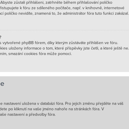
Abyste zůstali přihlášeni, zatrhněte během přihlašování políčko
istupujete k fóru ze sdíleného počítače, např. v knihovně, internetové
 políčko nevidíte, znamená to, že administrátor fóra tuto funkci zakázal.
?
 vytvořené phpBB fórem, díky kterým zůstáváte přihlášen ve fóru.
ies uloženy informace o tom, které příspěvky jste četli, a které ještě ne.
ním, smazání cookies fóra může pomoci.
le
še nastavení uložena v databázi fóra. Pro jejich změnu přejděte na váš
dete po kliknutí na vaše jméno nahoře na stránkách fóra. V
še nastavení a předvolby fóra.