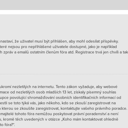
 nastaví, že uživatel musí být přihlášen, aby mohl odesílat příspěvky.
které nejsou pro nepřihlášené uživatele dostupné, jako je například
 zpráv a emailů ostatním členům fóra atd. Registrace trvá jen chvíli a tak
kromí nezletilých na internetu. Tento zákon vyžaduje, aby webové
ace od nezletilých osob mladších 13 let, získaly písemný souhlas
upce povolující shromažďování osobních identifikačních informací od
 jestli se toto týká vás, jako někoho, kdo se zkouší zaregistrovat na
kterou se zkoušíte zaregistrovat, kontaktujte vašeho právního poradce.
majitelé tohoto fóra nemůžou poskytovat právní poradenství a není
hu, kromě těch uvedených v otázce „Koho mám kontaktovat ohledně
o fóra?“.