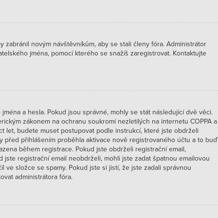
by zabránil novým návštěvníkům, aby se stali členy fóra. Administrátor
atelského jména, pomocí kterého se snažíš zaregistrovat. Kontaktujte
jména a hesla. Pokud jsou správné, mohly se stát následující dvě věci.
merickým zákonem na ochranu soukromí nezletilých na internetu COPPA a
ct let, budete muset postupovat podle instrukcí, které jste obdrželi
y před přihlášením proběhla aktivace nově registrovaného účtu a to buď
azena během registrace. Pokud jste obdrželi registrační email,
d jste registrační email neobdrželi, mohli jste zadat špatnou emailovou
 ve složce se spamy. Pokud jste si jistí, že jste zadali správnou
vat administrátora fóra.