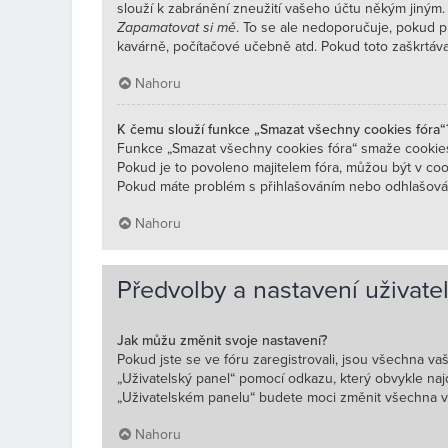
slouží k zabránění zneužití vašeho účtu někým jiným. 
Zapamatovat si mě
. To se ale nedoporučuje, pokud př
kavárně, počítačové učebně atd. Pokud toto zaškrtávací
Nahoru
K čemu slouží funkce „Smazat všechny cookies fóra“
Funkce „Smazat všechny cookies fóra“ smaže cookies
Pokud je to povoleno majitelem fóra, můžou být v cook
Pokud máte problém s přihlašováním nebo odhlašová
Nahoru
Předvolby a nastavení uživate
Jak můžu změnit svoje nastavení?
Pokud jste se ve fóru zaregistrovali, jsou všechna va
„Uživatelský panel“ pomocí odkazu, který obvykle naj
„Uživatelském panelu“ budete moci změnit všechna va
Nahoru