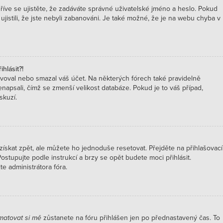
říve se ujistěte, že zadáváte správné uživatelské jméno a heslo. Pokud
 ujistili, že jste nebyli zabanováni. Je také možné, že je na webu chyba v
hlásit?!
voval nebo smazal váš účet. Na některých fórech také pravidelně
enapsali, čímž se zmenší velikost databáze. Pokud je to váš případ,
skuzí.
ískat zpět, ale můžete ho jednoduše resetovat. Přejděte na přihlašovací
Postupujte podle instrukcí a brzy se opět budete moci přihlásit.
e administrátora fóra.
atovat si mě
zůstanete na fóru přihlášen jen po přednastavený čas. To