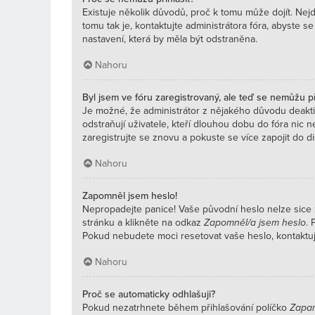
Existuje několik důvodů, proč k tomu může dojít. Nejd
tomu tak je, kontaktujte administrátora fóra, abyste se
nastavení, která by měla být odstraněna.
Nahoru
Byl jsem ve fóru zaregistrovaný, ale teď se nemůžu při
Je možné, že administrátor z nějakého důvodu deakti
odstraňují uživatele, kteří dlouhou dobu do fóra nic n
zaregistrujte se znovu a pokuste se více zapojit do di
Nahoru
Zapomněl jsem heslo!
Nepropadejte panice! Vaše původní heslo nelze sice z
stránku a klikněte na odkaz
Zapomněl/a jsem heslo
. 
Pokud nebudete moci resetovat vaše heslo, kontaktujt
Nahoru
Proč se automaticky odhlašuji?
Pokud nezatrhnete během přihlašování políčko
Zapam