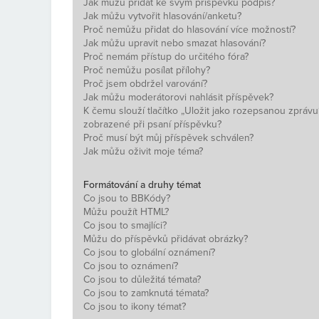
Jak můžu přidat ke svým příspěvků podpis?
Jak můžu vytvořit hlasování/anketu?
Proč nemůžu přidat do hlasování více možností?
Jak můžu upravit nebo smazat hlasování?
Proč nemám přístup do určitého fóra?
Proč nemůžu posílat přílohy?
Proč jsem obdržel varování?
Jak můžu moderátorovi nahlásit příspěvek?
K čemu slouží tlačítko „Uložit jako rozepsanou zprávu
zobrazené při psaní příspěvku?
Proč musí být můj příspěvek schválen?
Jak můžu oživit moje téma?
Formátování a druhy témat
Co jsou to BBKódy?
Můžu použít HTML?
Co jsou to smajlíci?
Můžu do příspěvků přidávat obrázky?
Co jsou to globální oznámení?
Co jsou to oznámení?
Co jsou to důležitá témata?
Co jsou to zamknutá témata?
Co jsou to ikony témat?