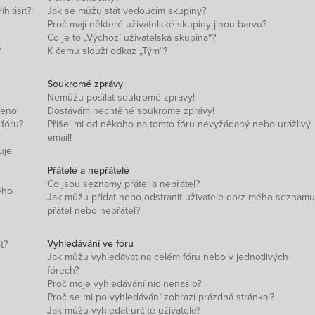
hlásit?!
Jak se můžu stát vedoucím skupiny?
Proč mají některé uživatelské skupiny jinou barvu?
Co je to „Výchozí uživatelská skupina“?
?
K čemu slouží odkaz „Tým“?
Soukromé zprávy
Nemůžu posílat soukromé zprávy!
méno
Dostávám nechtěné soukromé zprávy!
 fóru?
Přišel mi od někoho na tomto fóru nevyžádaný nebo urážlivý
email!
uje
Přátelé a nepřátelé
Co jsou seznamy přátel a nepřátel?
ého
Jak můžu přidat nebo odstranit uživatele do/z mého seznamu
přátel nebo nepřátel?
Vyhledávání ve fóru
t?
Jak můžu vyhledávat na celém fóru nebo v jednotlivých
fórech?
Proč moje vyhledávání nic nenašlo?
Proč se mi po vyhledávání zobrazí prázdná stránka!?
Jak můžu vyhledat určité uživatele?