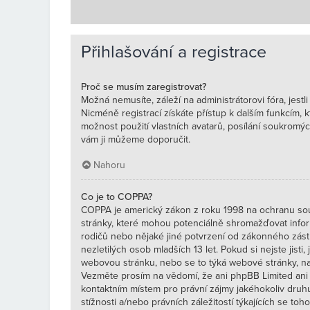
Přihlašování a registrace
Proč se musím zaregistrovat?
Možná nemusíte, záleží na administrátorovi fóra, jestli
Nicméně registrací získáte přístup k dalším funkcím, 
možnost použití vlastních avatarů, posílání soukromých
vám ji můžeme doporučit.
Nahoru
Co je to COPPA?
COPPA je americký zákon z roku 1998 na ochranu sou
stránky, které mohou potenciálně shromažďovat inform
rodičů nebo nějaké jiné potvrzení od zákonného zást
nezletilých osob mladších 13 let. Pokud si nejste jisti,
webovou stránku, nebo se to týká webové stránky, na 
Vezměte prosím na vědomí, že ani phpBB Limited ani 
kontaktním místem pro právní zájmy jakéhokoliv dru
stížnosti a/nebo právních záležitostí týkajících se tohot