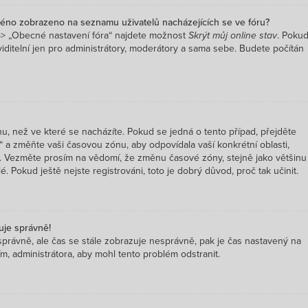
méno zobrazeno na seznamu uživatelů nacházejících se ve fóru?
 -> „Obecné nastavení fóra“ najdete možnost
Skrýt můj online stav
. Poku
iditelní jen pro administrátory, moderátory a sama sebe. Budete počítán
, než ve které se nacházíte. Pokud se jedná o tento případ, přejděte
“ a změňte vaši časovou zónu, aby odpovídala vaší konkrétní oblasti,
td. Vezměte prosím na vědomí, že změnu časové zóny, stejně jako většinu
. Pokud ještě nejste registrováni, toto je dobrý důvod, proč tak učinit.
uje správně!
nu správně, ale čas se stále zobrazuje nesprávně, pak je čas nastavený na
, administrátora, aby mohl tento problém odstranit.