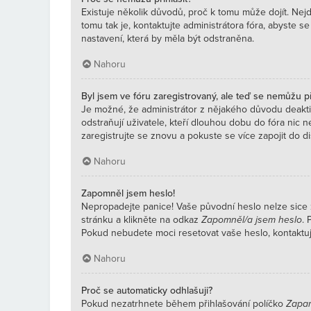
Existuje několik důvodů, proč k tomu může dojít. Nejd
tomu tak je, kontaktujte administrátora fóra, abyste se
nastavení, která by měla být odstraněna.
Nahoru
Byl jsem ve fóru zaregistrovaný, ale teď se nemůžu při
Je možné, že administrátor z nějakého důvodu deakti
odstraňují uživatele, kteří dlouhou dobu do fóra nic n
zaregistrujte se znovu a pokuste se více zapojit do di
Nahoru
Zapomněl jsem heslo!
Nepropadejte panice! Vaše původní heslo nelze sice z
stránku a klikněte na odkaz
Zapomněl/a jsem heslo
. 
Pokud nebudete moci resetovat vaše heslo, kontaktujt
Nahoru
Proč se automaticky odhlašuji?
Pokud nezatrhnete během přihlašování políčko
Zapam