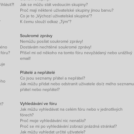
hlásit?!
Jak se můžu stát vedoucím skupiny?
Proč mají některé uživatelské skupiny jinou barvu?
Co je to „Výchozí uživatelská skupina“?
?
K čemu slouží odkaz „Tým“?
Soukromé zprávy
Nemůžu posílat soukromé zprávy!
méno
Dostávám nechtěné soukromé zprávy!
 fóru?
Přišel mi od někoho na tomto fóru nevyžádaný nebo urážlivý
email!
uje
Přátelé a nepřátelé
Co jsou seznamy přátel a nepřátel?
ého
Jak můžu přidat nebo odstranit uživatele do/z mého seznamu
přátel nebo nepřátel?
Vyhledávání ve fóru
t?
Jak můžu vyhledávat na celém fóru nebo v jednotlivých
fórech?
Proč moje vyhledávání nic nenašlo?
Proč se mi po vyhledávání zobrazí prázdná stránka!?
Jak můžu vyhledat určité uživatele?