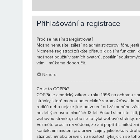
Přihlašování a registrace
Proč se musím zaregistrovat?
Možná nemusíte, záleží na administrátorovi fóra, jestli
Nicméně registrací získáte přístup k dalším funkcím, 
možnost použití vlastních avatarů, posílání soukromých
vám ji můžeme doporučit.
Nahoru
Co je to COPPA?
COPPA je americký zákon z roku 1998 na ochranu sou
stránky, které mohou potenciálně shromažďovat inform
rodičů nebo nějaké jiné potvrzení od zákonného zást
nezletilých osob mladších 13 let. Pokud si nejste jisti,
webovou stránku, nebo se to týká webové stránky, na 
Vezměte prosím na vědomí, že ani phpBB Limited ani 
kontaktním místem pro právní zájmy jakéhokoliv dru
stížnosti a/nebo právních záležitostí týkajících se tohot