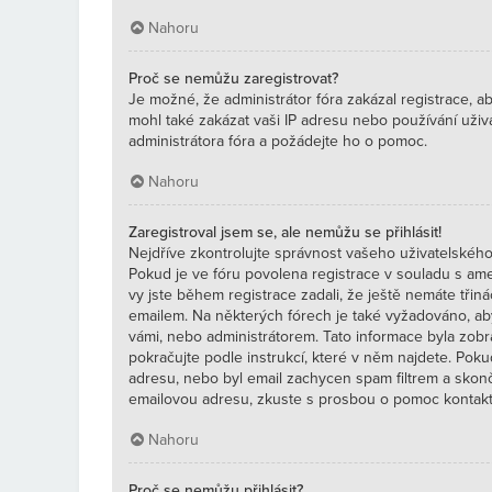
Nahoru
Proč se nemůžu zaregistrovat?
Je možné, že administrátor fóra zakázal registrace, a
mohl také zakázat vaši IP adresu nebo používání uživ
administrátora fóra a požádejte ho o pomoc.
Nahoru
Zaregistroval jsem se, ale nemůžu se přihlásit!
Nejdříve zkontrolujte správnost vašeho uživatelského 
Pokud je ve fóru povolena registrace v souladu s a
vy jste během registrace zadali, že ještě nemáte třiná
emailem. Na některých fórech je také vyžadováno, ab
vámi, nebo administrátorem. Tato informace byla zobr
pokračujte podle instrukcí, které v něm najdete. Poku
adresu, nebo byl email zachycen spam filtrem a skončil
emailovou adresu, zkuste s prosbou o pomoc kontakto
Nahoru
Proč se nemůžu přihlásit?