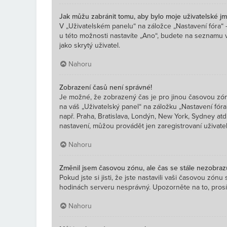
Jak můžu zabránit tomu, aby bylo moje uživatelské j
V „Uživatelském panelu“ na záložce „Nastavení fóra“
u této možnosti nastavíte „Ano“, budete na seznamu v
jako skrytý uživatel.
Nahoru
Zobrazení časů není správné!
Je možné, že zobrazený čas je pro jinou časovou zónu
na váš „Uživatelský panel“ na záložku „Nastavení fóra
např. Praha, Bratislava, Londýn, New York, Sydney a
nastavení, můžou provádět jen zaregistrovaní uživatelé
Nahoru
Změnil jsem časovou zónu, ale čas se stále nezobraz
Pokud jste si jisti, že jste nastavili vaši časovou zó
hodinách serveru nesprávný. Upozorněte na to, prosím
Nahoru