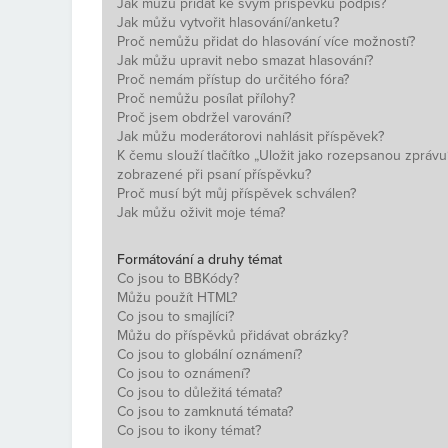
Jak můžu přidat ke svým příspěvků podpis?
Jak můžu vytvořit hlasování/anketu?
Proč nemůžu přidat do hlasování více možností?
Jak můžu upravit nebo smazat hlasování?
Proč nemám přístup do určitého fóra?
Proč nemůžu posílat přílohy?
Proč jsem obdržel varování?
Jak můžu moderátorovi nahlásit příspěvek?
K čemu slouží tlačítko „Uložit jako rozepsanou zprávu
zobrazené při psaní příspěvku?
Proč musí být můj příspěvek schválen?
Jak můžu oživit moje téma?
Formátování a druhy témat
Co jsou to BBKódy?
Můžu použít HTML?
Co jsou to smajlíci?
Můžu do příspěvků přidávat obrázky?
Co jsou to globální oznámení?
Co jsou to oznámení?
Co jsou to důležitá témata?
Co jsou to zamknutá témata?
Co jsou to ikony témat?