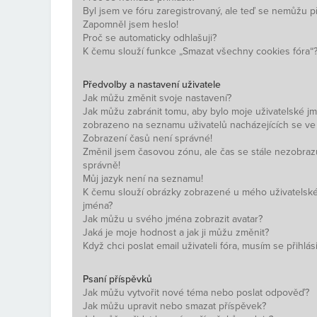
Byl jsem ve fóru zaregistrovaný, ale teď se nemůžu při
Zapomněl jsem heslo!
Proč se automaticky odhlašuji?
K čemu slouží funkce „Smazat všechny cookies fóra“
Předvolby a nastavení uživatele
Jak můžu změnit svoje nastavení?
Jak můžu zabránit tomu, aby bylo moje uživatelské j
zobrazeno na seznamu uživatelů nacházejících se ve
Zobrazení časů není správné!
Změnil jsem časovou zónu, ale čas se stále nezobraz
správně!
Můj jazyk není na seznamu!
K čemu slouží obrázky zobrazené u mého uživatelsk
jména?
Jak můžu u svého jména zobrazit avatar?
Jaká je moje hodnost a jak ji můžu změnit?
Když chci poslat email uživateli fóra, musím se přihlási
Psaní příspěvků
Jak můžu vytvořit nové téma nebo poslat odpověď?
Jak můžu upravit nebo smazat příspěvek?