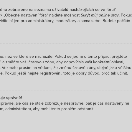
méno zobrazeno na seznamu uživatelů nacházejících se ve fóru?
 -> „Obecné nastavení fóra“ najdete možnost
Skrýt můj online stav
. Poku
iditelní jen pro administrátory, moderátory a sama sebe. Budete počítán
, než ve které se nacházíte. Pokud se jedná o tento případ, přejděte
“ a změňte vaši časovou zónu, aby odpovídala vaší konkrétní oblasti,
td. Vezměte prosím na vědomí, že změnu časové zóny, stejně jako většinu
. Pokud ještě nejste registrováni, toto je dobrý důvod, proč tak učinit.
uje správně!
nu správně, ale čas se stále zobrazuje nesprávně, pak je čas nastavený na
, administrátora, aby mohl tento problém odstranit.