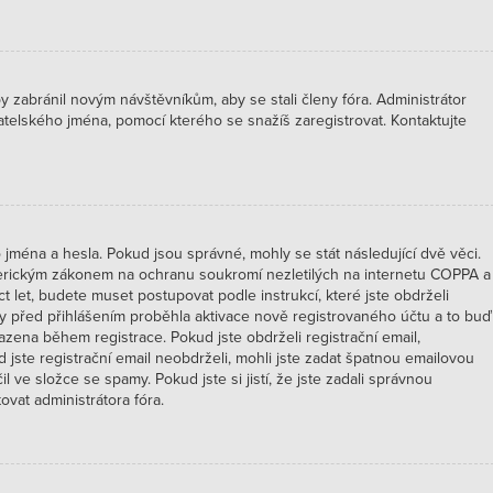
by zabránil novým návštěvníkům, aby se stali členy fóra. Administrátor
atelského jména, pomocí kterého se snažíš zaregistrovat. Kontaktujte
jména a hesla. Pokud jsou správné, mohly se stát následující dvě věci.
merickým zákonem na ochranu soukromí nezletilých na internetu COPPA a
ct let, budete muset postupovat podle instrukcí, které jste obdrželi
y před přihlášením proběhla aktivace nově registrovaného účtu a to buď
azena během registrace. Pokud jste obdrželi registrační email,
d jste registrační email neobdrželi, mohli jste zadat špatnou emailovou
 ve složce se spamy. Pokud jste si jistí, že jste zadali správnou
vat administrátora fóra.