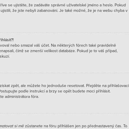
říve se ujistěte, že zadáváte správné uživatelské jméno a heslo. Pokud
 ujistili, že jste nebyli zabanováni. Je také možné, že je na webu chyba v
hlásit?!
voval nebo smazal váš účet. Na některých fórech také pravidelně
enapsali, čímž se zmenší velikost databáze. Pokud je to váš případ,
skuzí.
ískat zpět, ale můžete ho jednoduše resetovat. Přejděte na přihlašovací
Postupujte podle instrukcí a brzy se opět budete moci přihlásit.
e administrátora fóra.
atovat si mě
zůstanete na fóru přihlášen jen po přednastavený čas. To