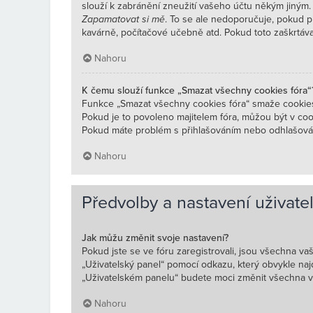
slouží k zabránění zneužití vašeho účtu někým jiným. 
Zapamatovat si mě
. To se ale nedoporučuje, pokud př
kavárně, počítačové učebně atd. Pokud toto zaškrtávací
Nahoru
K čemu slouží funkce „Smazat všechny cookies fóra“
Funkce „Smazat všechny cookies fóra“ smaže cookies
Pokud je to povoleno majitelem fóra, můžou být v cook
Pokud máte problém s přihlašováním nebo odhlašová
Nahoru
Předvolby a nastavení uživate
Jak můžu změnit svoje nastavení?
Pokud jste se ve fóru zaregistrovali, jsou všechna va
„Uživatelský panel“ pomocí odkazu, který obvykle naj
„Uživatelském panelu“ budete moci změnit všechna va
Nahoru