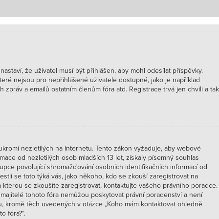
 nastaví, že uživatel musí být přihlášen, aby mohl odesílat příspěvky.
které nejsou pro nepřihlášené uživatele dostupné, jako je například
 zpráv a emailů ostatním členům fóra atd. Registrace trvá jen chvíli a tak
kromí nezletilých na internetu. Tento zákon vyžaduje, aby webové
ace od nezletilých osob mladších 13 let, získaly písemný souhlas
upce povolující shromažďování osobních identifikačních informací od
 jestli se toto týká vás, jako někoho, kdo se zkouší zaregistrovat na
kterou se zkoušíte zaregistrovat, kontaktujte vašeho právního poradce.
majitelé tohoto fóra nemůžou poskytovat právní poradenství a není
hu, kromě těch uvedených v otázce „Koho mám kontaktovat ohledně
o fóra?“.