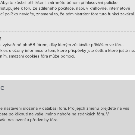
Abyste zůstali přihlášeni, zatrhněte během přihlašování políčko
istupujete k fóru ze sdíleného počítače, např. v knihovně, internetové
 políčko nevidíte, znamená to, že administrátor fóra tuto funkci zakázal.
?
 vytvořené phpBB fórem, díky kterým zůstáváte přihlášen ve fóru.
ies uloženy informace o tom, které příspěvky jste četli, a které ještě ne.
ním, smazání cookies fóra může pomoci.
le
še nastavení uložena v databázi fóra. Pro jejich změnu přejděte na váš
dete po kliknutí na vaše jméno nahoře na stránkách fóra. V
še nastavení a předvolby fóra.