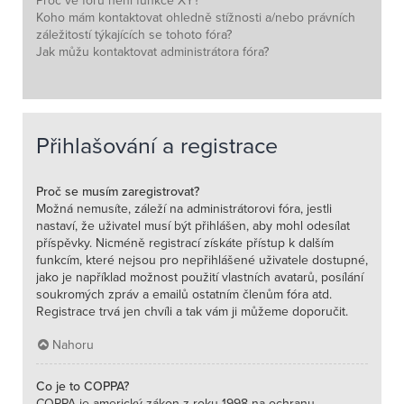
Proč ve fóru není funkce XY?
Koho mám kontaktovat ohledně stížnosti a/nebo právních
záležitostí týkajících se tohoto fóra?
Jak můžu kontaktovat administrátora fóra?
Přihlašování a registrace
Proč se musím zaregistrovat?
Možná nemusíte, záleží na administrátorovi fóra, jestli
nastaví, že uživatel musí být přihlášen, aby mohl odesílat
příspěvky. Nicméně registrací získáte přístup k dalším
funkcím, které nejsou pro nepřihlášené uživatele dostupné,
jako je například možnost použití vlastních avatarů, posílání
soukromých zpráv a emailů ostatním členům fóra atd.
Registrace trvá jen chvíli a tak vám ji můžeme doporučit.
Nahoru
Co je to COPPA?
COPPA je americký zákon z roku 1998 na ochranu