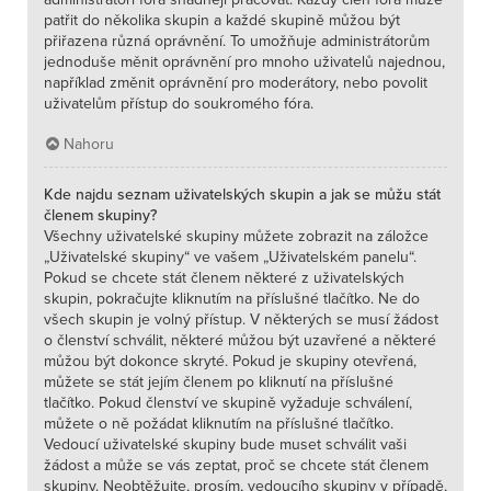
patřit do několika skupin a každé skupině můžou být
přiřazena různá oprávnění. To umožňuje administrátorům
jednoduše měnit oprávnění pro mnoho uživatelů najednou,
například změnit oprávnění pro moderátory, nebo povolit
uživatelům přístup do soukromého fóra.
Nahoru
Kde najdu seznam uživatelských skupin a jak se můžu stát
členem skupiny?
Všechny uživatelské skupiny můžete zobrazit na záložce
„Uživatelské skupiny“ ve vašem „Uživatelském panelu“.
Pokud se chcete stát členem některé z uživatelských
skupin, pokračujte kliknutím na příslušné tlačítko. Ne do
všech skupin je volný přístup. V některých se musí žádost
o členství schválit, některé můžou být uzavřené a některé
můžou být dokonce skryté. Pokud je skupiny otevřená,
můžete se stát jejím členem po kliknutí na příslušné
tlačítko. Pokud členství ve skupině vyžaduje schválení,
můžete o ně požádat kliknutím na příslušné tlačítko.
Vedoucí uživatelské skupiny bude muset schválit vaši
žádost a může se vás zeptat, proč se chcete stát členem
skupiny. Neobtěžujte, prosím, vedoucího skupiny v případě,