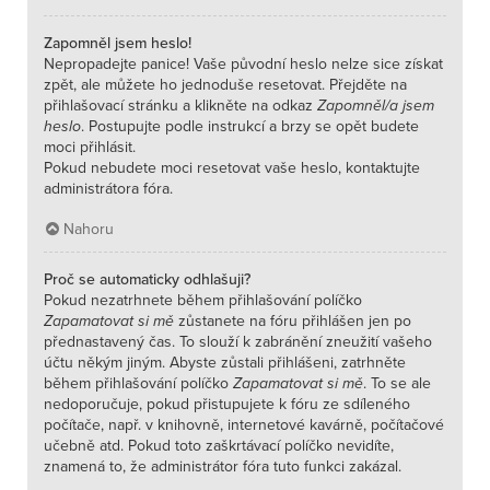
Zapomněl jsem heslo!
Nepropadejte panice! Vaše původní heslo nelze sice získat
zpět, ale můžete ho jednoduše resetovat. Přejděte na
přihlašovací stránku a klikněte na odkaz
Zapomněl/a jsem
heslo
. Postupujte podle instrukcí a brzy se opět budete
moci přihlásit.
Pokud nebudete moci resetovat vaše heslo, kontaktujte
administrátora fóra.
Nahoru
Proč se automaticky odhlašuji?
Pokud nezatrhnete během přihlašování políčko
Zapamatovat si mě
zůstanete na fóru přihlášen jen po
přednastavený čas. To slouží k zabránění zneužití vašeho
účtu někým jiným. Abyste zůstali přihlášeni, zatrhněte
během přihlašování políčko
Zapamatovat si mě
. To se ale
nedoporučuje, pokud přistupujete k fóru ze sdíleného
počítače, např. v knihovně, internetové kavárně, počítačové
učebně atd. Pokud toto zaškrtávací políčko nevidíte,
znamená to, že administrátor fóra tuto funkci zakázal.