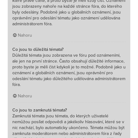
které právě čtete, a proto byste je měli vždy číst. Oznámení
jsou zobrazeny nahoře na každé stránce fóra, do kterého
byly odeslány. Podobně jako u globálních oznámení, jsou
oprávnění pro odeslání tématu jako oznámení udělována
administrátorem fóra.
Nahoru
Co jsou to důležitá témata?
Důležitá témata jsou zobrazena ve fóru pod oznámeními,
ale jen na první stránce. Často obsahují důležité informace,
proto byste je měli číst kdykoli je to možné. Podobně jako u
oznámení a globálních oznámení, jsou oprávnění pro
odeslání tématu jako důležitého udělována administrátorem
fóra.
Nahoru
Co jsou to zamknutá témata?
Zamknutá témata jsou témata, do kterých uživatelé
nemůžou posílat odpovědi a jakékoliv hlasování, které se v
nic nachází, bylo automaticky ukončeno. Témata můžou být
zamknuta moderátorem nebo administrátorem fóra z řady