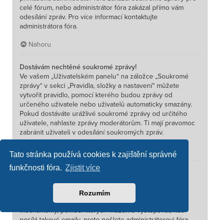
celé fórum, nebo administrátor fóra zakázal přímo vám
odesílání zpráv. Pro více informací kontaktujte
administrátora fóra.
Nahoru
Dostávám nechtěné soukromé zprávy!
Ve vašem „Uživatelském panelu“ na záložce „Soukromé
zprávy“ v sekci „Pravidla, složky a nastavení“ můžete
vytvořit pravidlo, pomocí kterého budou zprávy od
určeného uživatele nebo uživatelů automaticky smazány.
Pokud dostáváte urážlivé soukromé zprávy od určitého
uživatele, nahlaste zprávy moderátorům. Ti mají pravomoc
zabránit uživateli v odesílání soukromých zpráv.
Nahoru
Tato stránka používá cookies k zajištění správné
funkčnosti fóra.
Zjistit více
Přišel mi od někoho na tomto fóru nevyžádaný nebo
urážlivý email!
Je nám líto, že se vám to stalo. Formulář pro odesílání
Rozumím
emailů používaný na tomto fóru obsahuje obranné
mechanismy, pomocí kterých můžeme vystopovat, kdo
posílá takové emaily, proto pošlete administrátorovi fóra