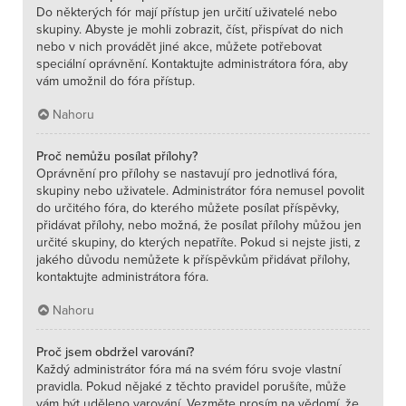
Do některých fór mají přístup jen určití uživatelé nebo
skupiny. Abyste je mohli zobrazit, číst, přispívat do nich
nebo v nich provádět jiné akce, můžete potřebovat
speciální oprávnění. Kontaktujte administrátora fóra, aby
vám umožnil do fóra přístup.
Nahoru
Proč nemůžu posílat přílohy?
Oprávnění pro přílohy se nastavují pro jednotlivá fóra,
skupiny nebo uživatele. Administrátor fóra nemusel povolit
do určitého fóra, do kterého můžete posílat příspěvky,
přidávat přílohy, nebo možná, že posílat přílohy můžou jen
určité skupiny, do kterých nepatříte. Pokud si nejste jisti, z
jakého důvodu nemůžete k příspěvkům přidávat přílohy,
kontaktujte administrátora fóra.
Nahoru
Proč jsem obdržel varování?
Každý administrátor fóra má na svém fóru svoje vlastní
pravidla. Pokud nějaké z těchto pravidel porušíte, může
vám být uděleno varování. Vezměte prosím na vědomí, že