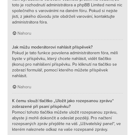
toto je rozhodnutí administrátora a phpBB Limited nemá nic
společného s varováními na daném fóru. Pokud si nejste
jisti, z jakého důvodu jste obdrželi varování, kontaktujte
administrátora fóra.
Nahoru
Jak můžu moderátorovi nahlásit příspěvek?
Pokud je tato funkce povolena administrátorem fóra, měli
byste v příspěvku, který chcete nahlásit, vidět tlačítko
(ikonu) pro nahlášení příspěvku. Po kliknutí na tlačítko se
zobrazí formulář, pomocí kterého můžete příspěvek
nahlásit.
Nahoru
K čemu slouží tlačítko „Uložit jako rozepsanou zprávu“
zobrazené při psaní příspěvku?
Pomocí tohoto tlačítka můžete uložit rozepsanou zprávu,
abyste ji mohli dokončit a odeslat později. Pro načtení
rozepsaných zpráv přejděte na váš „Uživatelský panel“, ve
kterém naleznete odkaz na vaše rozepsané zprávy.