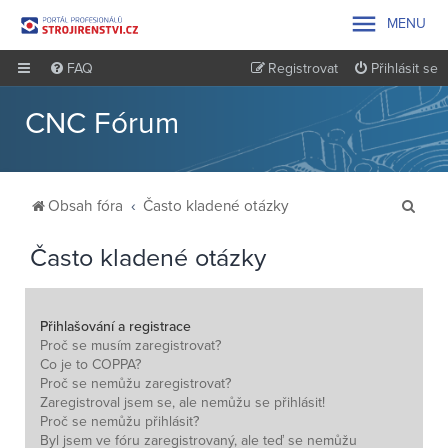

MENU
FAQ
Registrovat
Přihlásit se
CNC Fórum
H
Obsah fóra
Často kladené otázky
l
Často kladené otázky
e
d
a
Přihlašování a registrace
t
Proč se musím zaregistrovat?
Co je to COPPA?
Proč se nemůžu zaregistrovat?
Zaregistroval jsem se, ale nemůžu se přihlásit!
Proč se nemůžu přihlásit?
Byl jsem ve fóru zaregistrovaný, ale teď se nemůžu