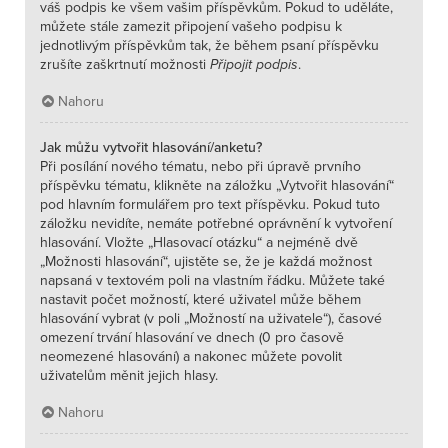
váš podpis ke všem vašim příspěvkům. Pokud to uděláte,
můžete stále zamezit připojení vašeho podpisu k
jednotlivým příspěvkům tak, že během psaní příspěvku
zrušíte zaškrtnutí možnosti
Připojit podpis
.
Nahoru
Jak můžu vytvořit hlasování/anketu?
Při posílání nového tématu, nebo při úpravě prvního
příspěvku tématu, klikněte na záložku „Vytvořit hlasování“
pod hlavním formulářem pro text příspěvku. Pokud tuto
záložku nevidíte, nemáte potřebné oprávnění k vytvoření
hlasování. Vložte „Hlasovací otázku“ a nejméně dvě
„Možnosti hlasování“, ujistěte se, že je každá možnost
napsaná v textovém poli na vlastním řádku. Můžete také
nastavit počet možností, které uživatel může během
hlasování vybrat (v poli „Možností na uživatele“), časové
omezení trvání hlasování ve dnech (0 pro časově
neomezené hlasování) a nakonec můžete povolit
uživatelům měnit jejich hlasy.
Nahoru