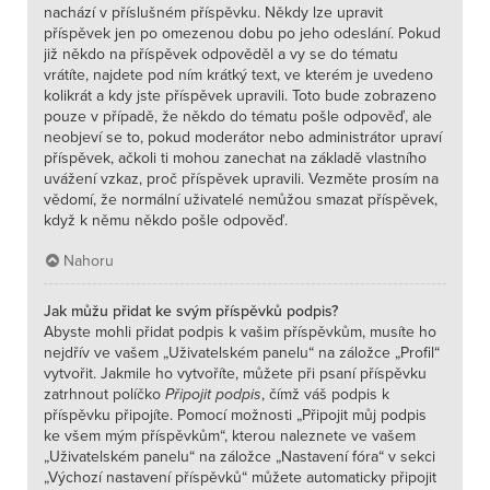
nachází v příslušném příspěvku. Někdy lze upravit
příspěvek jen po omezenou dobu po jeho odeslání. Pokud
již někdo na příspěvek odpověděl a vy se do tématu
vrátíte, najdete pod ním krátký text, ve kterém je uvedeno
kolikrát a kdy jste příspěvek upravili. Toto bude zobrazeno
pouze v případě, že někdo do tématu pošle odpověď, ale
neobjeví se to, pokud moderátor nebo administrátor upraví
příspěvek, ačkoli ti mohou zanechat na základě vlastního
uvážení vzkaz, proč příspěvek upravili. Vezměte prosím na
vědomí, že normální uživatelé nemůžou smazat příspěvek,
když k němu někdo pošle odpověď.
Nahoru
Jak můžu přidat ke svým příspěvků podpis?
Abyste mohli přidat podpis k vašim příspěvkům, musíte ho
nejdřív ve vašem „Uživatelském panelu“ na záložce „Profil“
vytvořit. Jakmile ho vytvoříte, můžete při psaní příspěvku
zatrhnout políčko
Připojit podpis
, čímž váš podpis k
příspěvku připojíte. Pomocí možnosti „Připojit můj podpis
ke všem mým příspěvkům“, kterou naleznete ve vašem
„Uživatelském panelu“ na záložce „Nastavení fóra“ v sekci
„Výchozí nastavení příspěvků“ můžete automaticky připojit