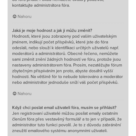
kontaktujte administrátora fóra.
Nahoru
Jaká je moje hodnost a jak ji můžu změnit?
Hodnosti, které jsou zobrazeny pod vaším uživatelským
jménem, indikují počet příspěvků, které jste do fóra
odeslali, nebo slouží k identifikaci určitých uživatelů např.
moderátorů a administrátorů. Obecně řečeno, nemůžete
sami změnit znění žádných hodností ve fóru, protože jsou
nastaveny administrátorem fóra. Prosím, nezatěžujte fórum
zbytečným přispíváním jen proto, abyste dosáhli vyšší
hodnosti. Na většině fór to nebude tolerováno a moderátor
nebo administrátor jednoduše sníží váš počet příspěvků.
Nahoru
Když chci poslat email uživateli fóra, musím se přihlásit?
Jen registrovaní uživatelé můžou posílat emaily ostatním
členům fóra přes vestavěný formulář a to jen v případě, že
administrátor tuto funkci povolil. Je to z důvodu zabránění
zneužití emailového systému anonymními uživateli.