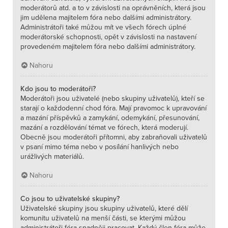
moderátorů atd. a to v závislosti na oprávněních, která jsou
jim udělena majitelem fóra nebo dalšími administrátory.
Administrátoři také můžou mít ve všech fórech úplné
moderátorské schopnosti, opět v závislosti na nastavení
provedeném majitelem fóra nebo dalšími administrátory.
Nahoru
Kdo jsou to moderátoři?
Moderátoři jsou uživatelé (nebo skupiny uživatelů), kteří se
starají o každodenní chod fóra. Mají pravomoc k upravování
a mazání příspěvků a zamykání, odemykání, přesunování,
mazání a rozdělování témat ve fórech, která moderují.
Obecně jsou moderátoři přítomni, aby zabraňovali uživatelů
v psaní mimo téma nebo v posílání hanlivých nebo
urážlivých materiálů.
Nahoru
Co jsou to uživatelské skupiny?
Uživatelské skupiny jsou skupiny uživatelů, které dělí
komunitu uživatelů na menší části, se kterými můžou
administrátoři fóra snadněji pracovat. Každý člen fóra může