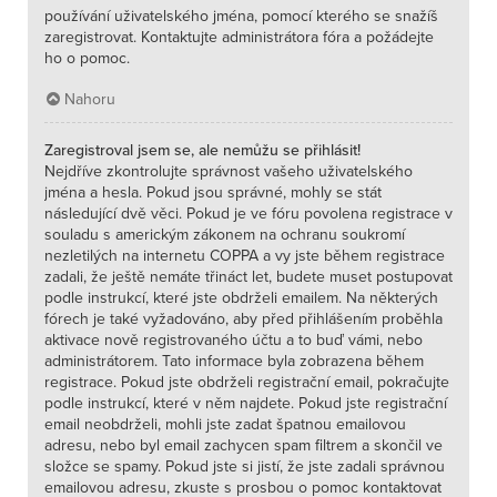
používání uživatelského jména, pomocí kterého se snažíš
zaregistrovat. Kontaktujte administrátora fóra a požádejte
ho o pomoc.
Nahoru
Zaregistroval jsem se, ale nemůžu se přihlásit!
Nejdříve zkontrolujte správnost vašeho uživatelského
jména a hesla. Pokud jsou správné, mohly se stát
následující dvě věci. Pokud je ve fóru povolena registrace v
souladu s americkým zákonem na ochranu soukromí
nezletilých na internetu COPPA a vy jste během registrace
zadali, že ještě nemáte třináct let, budete muset postupovat
podle instrukcí, které jste obdrželi emailem. Na některých
fórech je také vyžadováno, aby před přihlášením proběhla
aktivace nově registrovaného účtu a to buď vámi, nebo
administrátorem. Tato informace byla zobrazena během
registrace. Pokud jste obdrželi registrační email, pokračujte
podle instrukcí, které v něm najdete. Pokud jste registrační
email neobdrželi, mohli jste zadat špatnou emailovou
adresu, nebo byl email zachycen spam filtrem a skončil ve
složce se spamy. Pokud jste si jistí, že jste zadali správnou
emailovou adresu, zkuste s prosbou o pomoc kontaktovat