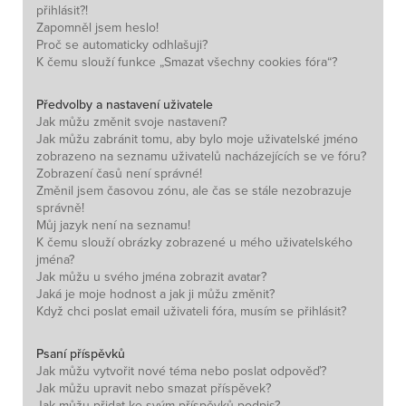
přihlásit?!
Zapomněl jsem heslo!
Proč se automaticky odhlašuji?
K čemu slouží funkce „Smazat všechny cookies fóra“?
Předvolby a nastavení uživatele
Jak můžu změnit svoje nastavení?
Jak můžu zabránit tomu, aby bylo moje uživatelské jméno
zobrazeno na seznamu uživatelů nacházejících se ve fóru?
Zobrazení časů není správné!
Změnil jsem časovou zónu, ale čas se stále nezobrazuje
správně!
Můj jazyk není na seznamu!
K čemu slouží obrázky zobrazené u mého uživatelského
jména?
Jak můžu u svého jména zobrazit avatar?
Jaká je moje hodnost a jak ji můžu změnit?
Když chci poslat email uživateli fóra, musím se přihlásit?
Psaní příspěvků
Jak můžu vytvořit nové téma nebo poslat odpověď?
Jak můžu upravit nebo smazat příspěvek?
Jak můžu přidat ke svým příspěvků podpis?