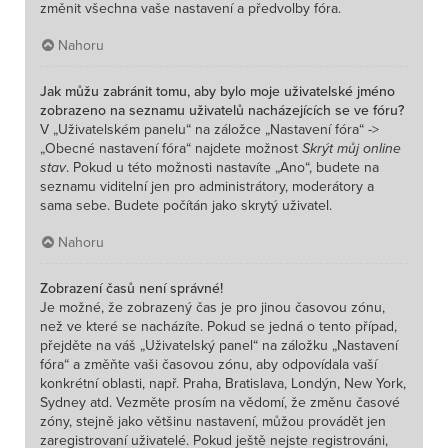
změnit všechna vaše nastavení a předvolby fóra.
Nahoru
Jak můžu zabránit tomu, aby bylo moje uživatelské jméno
zobrazeno na seznamu uživatelů nacházejících se ve fóru?
V „Uživatelském panelu“ na záložce „Nastavení fóra“ ->
„Obecné nastavení fóra“ najdete možnost
Skrýt můj online
stav
. Pokud u této možnosti nastavíte „Ano“, budete na
seznamu viditelní jen pro administrátory, moderátory a
sama sebe. Budete počítán jako skrytý uživatel.
Nahoru
Zobrazení časů není správné!
Je možné, že zobrazený čas je pro jinou časovou zónu,
než ve které se nacházíte. Pokud se jedná o tento případ,
přejděte na váš „Uživatelský panel“ na záložku „Nastavení
fóra“ a změňte vaši časovou zónu, aby odpovídala vaší
konkrétní oblasti, např. Praha, Bratislava, Londýn, New York,
Sydney atd. Vezměte prosím na vědomí, že změnu časové
zóny, stejně jako většinu nastavení, můžou provádět jen
zaregistrovaní uživatelé. Pokud ještě nejste registrováni,