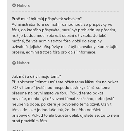
Nahoru
Proč musí být můj příspěvek schválen?
Administrátor fóra se mohl rozhodnout, že příspěvky ve
fóru, do kterého přispíváte, musí být prohlédnuty předtím,
než je budou moci zobrazit ostatní uživatelé. Je také
možné, že vás administrátor fóra vložil do skupiny
uživatelů, jejichž příspěvky musí být schváleny. Kontaktujte,
prosím, administrátora fóra pro další informace.
Nahoru
Jak můžu oživit moje téma?
Při zobrazení tématu můžete oživit téma kliknutím na odkaz
„Oživit téma“ (většinou naspodu stránky), čímž se téma
přesune na první místo ve fóru. Pokud tento odkaz
nevidíte, mohlo být oživování témat zakázáno, nebo ještě
neuběhla doba, po které je povoleno téma oživit. Oživit
téma jde také jednoduše tak, že do něho odešlete
příspěvek. Pokud to ale budete dělat, ujistěte se, že to není
proti pravidlům fóra.