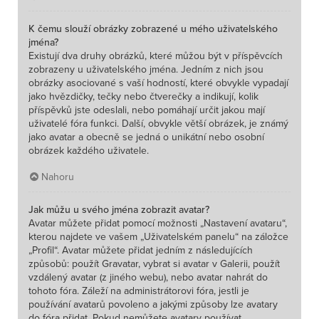
K čemu slouží obrázky zobrazené u mého uživatelského
jména?
Existují dva druhy obrázků, které můžou být v příspěvcích
zobrazeny u uživatelského jména. Jedním z nich jsou
obrázky asociované s vaší hodností, které obvykle vypadají
jako hvězdičky, tečky nebo čtverečky a indikují, kolik
příspěvků jste odeslali, nebo pomáhají určit jakou mají
uživatelé fóra funkci. Další, obvykle větší obrázek, je známý
jako avatar a obecně se jedná o unikátní nebo osobní
obrázek každého uživatele.
Nahoru
Jak můžu u svého jména zobrazit avatar?
Avatar můžete přidat pomocí možnosti „Nastavení avataru“,
kterou najdete ve vašem „Uživatelském panelu“ na záložce
„Profil“. Avatar můžete přidat jedním z následujících
způsobů: použít Gravatar, vybrat si avatar v Galerii, použít
vzdálený avatar (z jiného webu), nebo avatar nahrát do
tohoto fóra. Záleží na administrátorovi fóra, jestli je
používání avatarů povoleno a jakými způsoby lze avatary
do fóra přidat. Pokud nemůžete avatary používat,