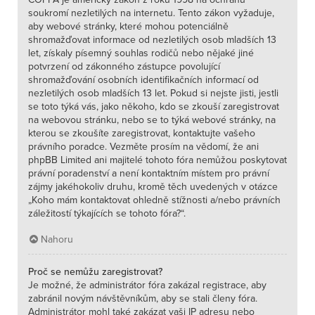
soukromí nezletilých na internetu. Tento zákon vyžaduje,
aby webové stránky, které mohou potenciálně
shromažďovat informace od nezletilých osob mladších 13
let, získaly písemný souhlas rodičů nebo nějaké jiné
potvrzení od zákonného zástupce povolující
shromažďování osobních identifikačních informací od
nezletilých osob mladších 13 let. Pokud si nejste jisti, jestli
se toto týká vás, jako někoho, kdo se zkouší zaregistrovat
na webovou stránku, nebo se to týká webové stránky, na
kterou se zkoušíte zaregistrovat, kontaktujte vašeho
právního poradce. Vezměte prosím na vědomí, že ani
phpBB Limited ani majitelé tohoto fóra nemůžou poskytovat
právní poradenství a není kontaktním místem pro právní
zájmy jakéhokoliv druhu, kromě těch uvedených v otázce
„Koho mám kontaktovat ohledně stížnosti a/nebo právních
záležitostí týkajících se tohoto fóra?“.
Nahoru
Proč se nemůžu zaregistrovat?
Je možné, že administrátor fóra zakázal registrace, aby
zabránil novým návštěvníkům, aby se stali členy fóra.
Administrátor mohl také zakázat vaši IP adresu nebo