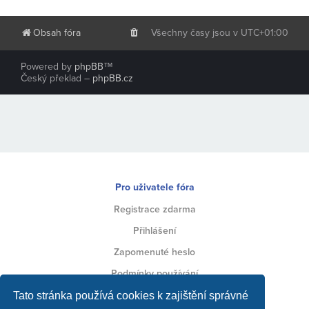
Obsah fóra
Všechny časy jsou v
UTC+01:00
Powered by
phpBB
™
Český překlad –
phpBB.cz
Pro uživatele fóra
Registrace zdarma
Přihlášení
Zapomenuté heslo
Podmínky používání
Ochrana soukromí
Tato stránka používá cookies k zajištění správné