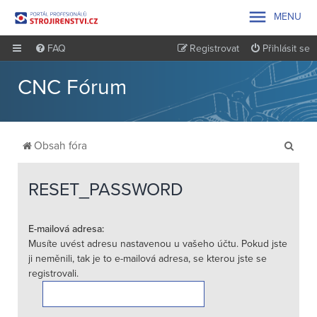

MENU
FAQ
Registrovat
Přihlásit se
CNC Fórum
H
Obsah fóra
l
e
RESET_PASSWORD
d
a
E-mailová adresa:
Musíte uvést adresu nastavenou u vašeho účtu. Pokud jste
t
ji neměnili, tak je to e-mailová adresa, se kterou jste se
registrovali.