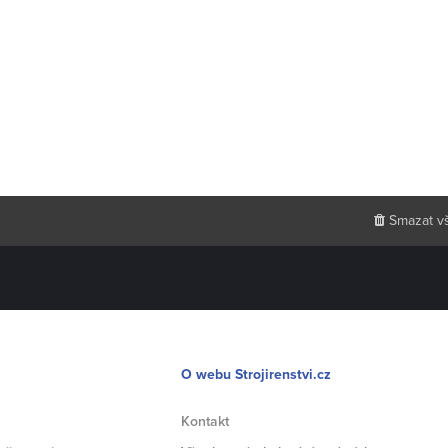
Smazat v
O webu Strojirenstvi.cz
Kontakt