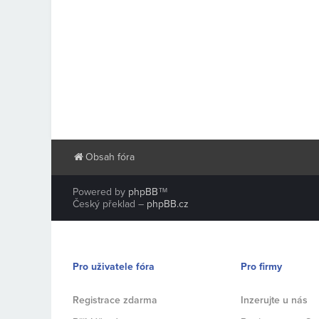
Obsah fóra
Powered by
phpBB
™
Český překlad –
phpBB.cz
Pro uživatele fóra
Pro firmy
Registrace zdarma
Inzerujte u nás