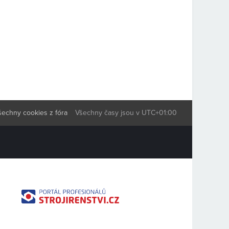
šechny cookies z fóra
Všechny časy jsou v
UTC+01:00