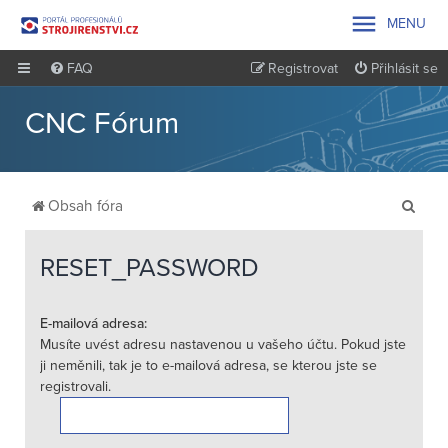

MENU
FAQ
Registrovat
Přihlásit se
CNC Fórum
H
Obsah fóra
l
e
RESET_PASSWORD
d
a
E-mailová adresa:
Musíte uvést adresu nastavenou u vašeho účtu. Pokud jste
t
ji neměnili, tak je to e-mailová adresa, se kterou jste se
registrovali.