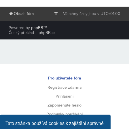
Obsah fóra
Všechny časy jsou v
UTC+01:00
Powered by
phpBB
™
Český překlad –
phpBB.cz
Pro uživatele fóra
Registrace zdarma
Přihlášení
Zapomenuté heslo
Podmínky používání
Ochrana soukromí
Tato stránka používá cookies k zajištění správné