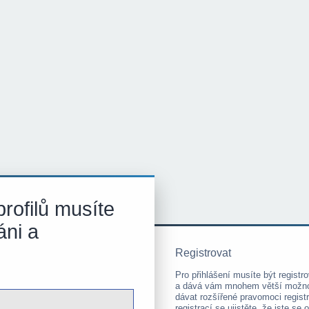
rofilů musíte
áni a
Registrovat
Pro přihlášení musíte být registro
a dává vám mnohem větší možnost
dávat rozšířené pravomoci regis
registrací se ujistěte, že jste s