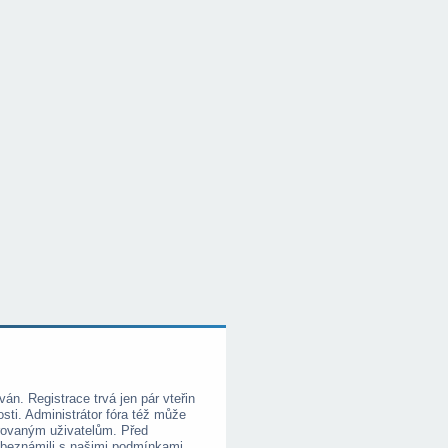
ván. Registrace trvá jen pár vteřin
i. Administrátor fóra též může
trovaným uživatelům. Před
e obeznámili s našimi podmínkami