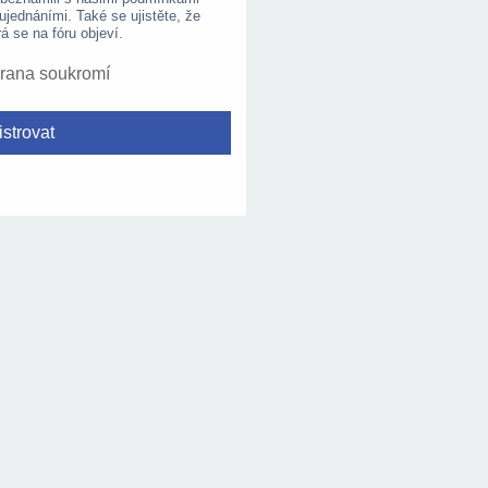
 ujednáními. Také se ujistěte, že
rá se na fóru objeví.
rana soukromí
strovat