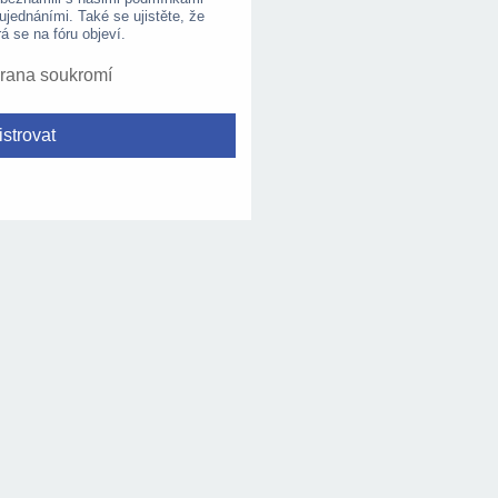
 ujednáními. Také se ujistěte, že
rá se na fóru objeví.
rana soukromí
strovat