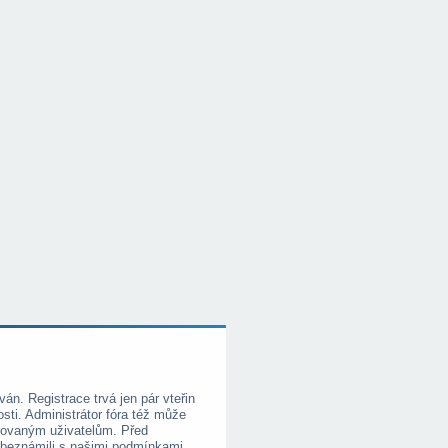
ván. Registrace trvá jen pár vteřin
i. Administrátor fóra též může
trovaným uživatelům. Před
e obeznámili s našimi podmínkami