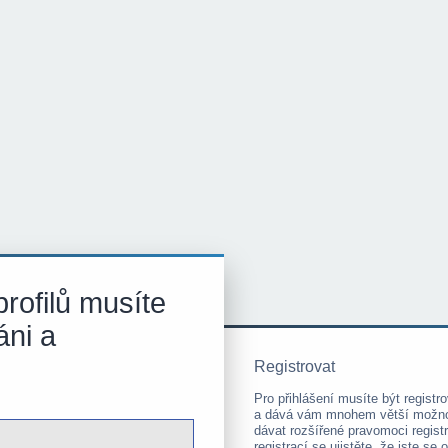
rofilů musíte
áni a
Registrovat
Pro přihlášení musíte být registro
a dává vám mnohem větší možnost
dávat rozšířené pravomoci regis
registrací se ujistěte, že jste s