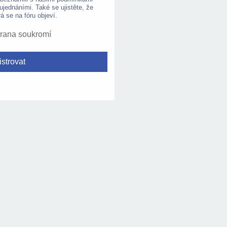
 ujednáními. Také se ujistěte, že
rá se na fóru objeví.
rana soukromí
strovat