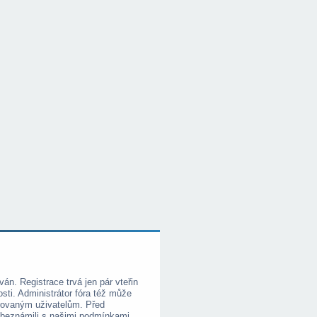
ván. Registrace trvá jen pár vteřin
i. Administrátor fóra též může
trovaným uživatelům. Před
e obeznámili s našimi podmínkami