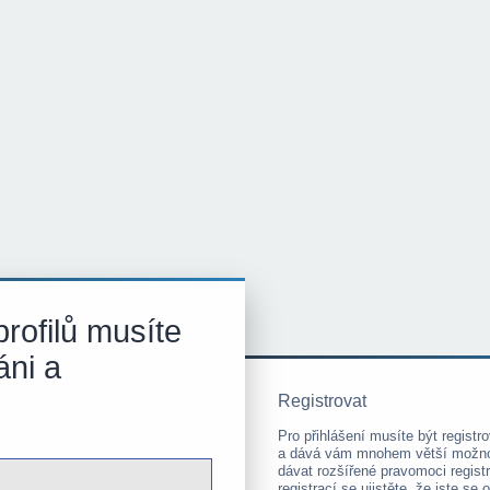
rofilů musíte
áni a
Registrovat
Pro přihlášení musíte být registro
a dává vám mnohem větší možnost
dávat rozšířené pravomoci regis
registrací se ujistěte, že jste s