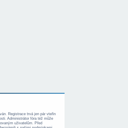
ván. Registrace trvá jen pár vteřin
i. Administrátor fóra též může
trovaným uživatelům. Před
e obeznámili s našimi podmínkami