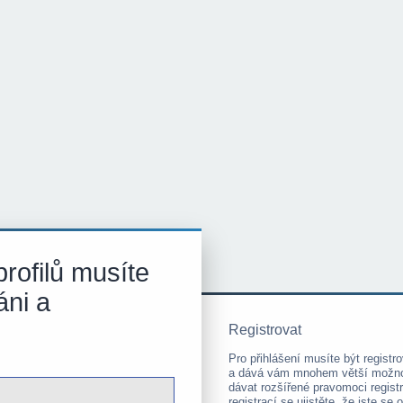
rofilů musíte
áni a
Registrovat
Pro přihlášení musíte být registro
a dává vám mnohem větší možnost
dávat rozšířené pravomoci regis
registrací se ujistěte, že jste s