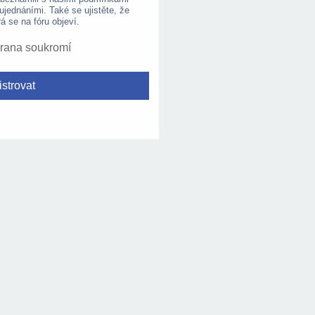
 ujednáními. Také se ujistěte, že
rá se na fóru objeví.
rana soukromí
strovat