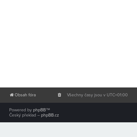
Obsah fóra
Všechny časy jsou v
UTC+01:00
Powered by
phpBB
™
Český překlad –
phpBB.cz