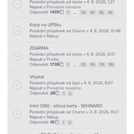
Poslední příspěvek od
dante
«
4. 8. 2026, 1:27
Napsal v
Prevazne nevazne
Odpovědi:
1439
…
1
93
94
95
96
Kryty na UPSku
Poslední příspěvek od
Charon
«
4. 8. 2026, 10:48
Napsal v
Nákup
ZDARMA:
Poslední příspěvek od
lubos
«
4. 8. 2026, 8:37
Napsal v
Prodej
Odpovědi:
1738
…
1
113
114
115
116
Vtipkár
Poslední příspěvek od
lapa
«
4. 8. 2026, 8:07
Napsal v
Prevazne nevazne
Odpovědi:
28
1
2
Intel I350 - síťová karta - SEHNÁNO
Poslední příspěvek od
Charon
«
3. 8. 2026, 8:07
Napsal v
Nákup
Odpovědi:
16
1
2