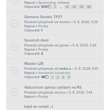
Napsal v
Sponzoring, reklama
Odpovědi:
500
…
1
31
32
33
34
Siemens Simatic TP37
Poslední příspěvek od
dewolo
«
5. 8. 2026, 3:29
Napsal v
Prodej
Odpovědi:
1
Soustruh Asist
Poslední příspěvek od
gamas
«
5. 8. 2026, 2:26
Napsal v
Prodej
Odpovědi:
3
Mazani s28
Poslední příspěvek od
ondra a.
«
5. 8. 2026, 9:01
Napsal v
konvenční soustruhy
Odpovědi:
48
1
2
3
4
Vzduchové upínací zařízení na R5
Poslední příspěvek od
jova
«
5. 8. 2026, 7:44
Napsal v
Prodej
když se nedaří :-(