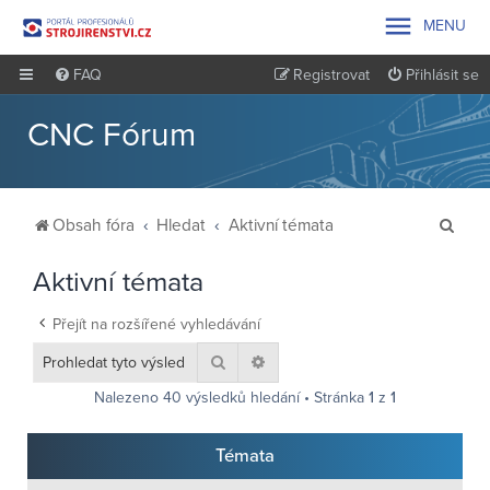

MENU
FAQ
Registrovat
Přihlásit se
CNC Fórum
H
Obsah fóra
Hledat
Aktivní témata
l
Aktivní témata
e
d
Přejít na rozšířené vyhledávání
a
Hledat
Pokročilé hledání
t
Nalezeno 40 výsledků hledání • Stránka
1
z
1
Témata