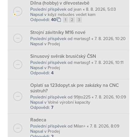
Dílna (hobby) v dřevostavbě
Poslední příspěvek od
jean
«
8. 8. 2026, 5:03
Napsal v
kdyz nebudes vedet kam
Odpovědi:
40
1
2
3
Strojní závitníky M16 nové
Poslední příspěvek od
martasg1
«
7. 8. 2026, 10:20
Napsal v
Prodej
Sinusový svěrák brusičský ČSN
Poslední příspěvek od
martasg1
«
7. 8. 2026, 10:11
Napsal v
Prodej
Odpovědi:
4
Oplatí sa 123dopyt.sk pre zakázky na CNC
sústruh?
Poslední příspěvek od
99jto225
«
7. 8. 2026, 10:09
Napsal v
Volné výrobní kapacity
Odpovědi:
7
Radeca
Poslední příspěvek od
Milan+
«
7. 8. 2026, 8:09
Napsal v
Prodej
Odpovědi:
2