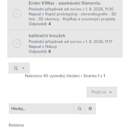
Ender K1Max - zasekávání filamentu
Poslední příspěvek od
ovi-ivo
«
1. 8. 2026, 11:30
Napsal v
Rapid prototyping - stereolitografie - 3D
tisk - 3D skenery - RepRap a související projekty
Odpovědi:
4
kalibrační kroužek
Poslední příspěvek od
ovi-ivo
«
1. 8. 2026, 11:17
Napsal v
Nákup
Odpovědi:
6
Nalezeno 40 výsledků hledání • Stránka
1
z
1
Přejít na
Hledat
Pokročilé hledání
Reklama