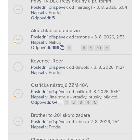
nový TK DLC frézy dlouhý a pr. 16mm
Poslední příspěvek od
martasg1
«
3. 8. 2026, 5:04
Napsal v
Prodej
Odpovědi:
5
Akú chladiacu emulziu
Poslední příspěvek od
testone
«
3. 8. 2026, 2:53
Napsal v
Nákup
Odpovědi:
159
…
1
8
9
10
11
Keyence ,Reer
Poslední příspěvek od
dewolo
«
3. 8. 2026, 11:27
Napsal v
Prodej
Ostřička nástrojů ZZM-10A
Poslední příspěvek od
pafik
«
3. 8. 2026, 10:54
Napsal v
Jiné stroje - vrtačky, brusky, pily atd.
Odpovědi:
64
1
2
3
4
5
Brother tc-201 skoro zadara
Poslední příspěvek od
lubos
«
2. 8. 2026, 1:54
Napsal v
Prodej
Chipmaker je nedostupný?