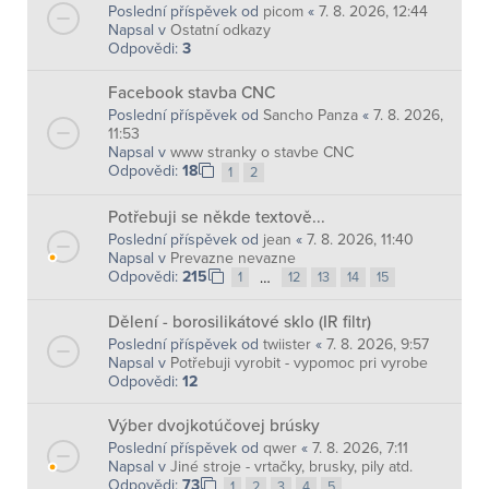
Poslední příspěvek od
picom
«
7. 8. 2026, 12:44
Napsal v
Ostatní odkazy
Odpovědi:
3
Facebook stavba CNC
Poslední příspěvek od
Sancho Panza
«
7. 8. 2026,
11:53
Napsal v
www stranky o stavbe CNC
Odpovědi:
18
1
2
Potřebuji se někde textově...
Poslední příspěvek od
jean
«
7. 8. 2026, 11:40
Napsal v
Prevazne nevazne
Odpovědi:
215
…
1
12
13
14
15
Dělení - borosilikátové sklo (IR filtr)
Poslední příspěvek od
twiister
«
7. 8. 2026, 9:57
Napsal v
Potřebuji vyrobit - vypomoc pri vyrobe
Odpovědi:
12
Výber dvojkotúčovej brúsky
Poslední příspěvek od
qwer
«
7. 8. 2026, 7:11
Napsal v
Jiné stroje - vrtačky, brusky, pily atd.
Odpovědi:
73
1
2
3
4
5