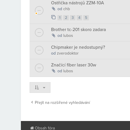
Ostřička nástrojů ZZM-10A
od
chb
1
2
3
4
5
Brother tc-201 skoro zadara
od
lubos
Chipmaker je nedostupný?
od
zverodoktor
Značící fiber laser 30w
od
lubos
Přejít na rozšířené vyhledávání
Obsah fóra