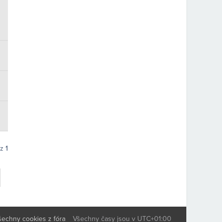
z
1
šechny cookies z fóra
Všechny časy jsou v
UTC+01:00