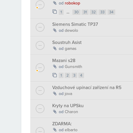
od
robokop
…
1
30
31
32
33
34
Siemens Simatic TP37
od
dewolo
Soustruh Asist
od
gamas
Mazani s28
od
Gunsmith
1
2
3
4
Vzduchové upínací zařízení na R5
od
jova
Kryty na UPSku
od
Charon
ZDARMA:
od
elbarto