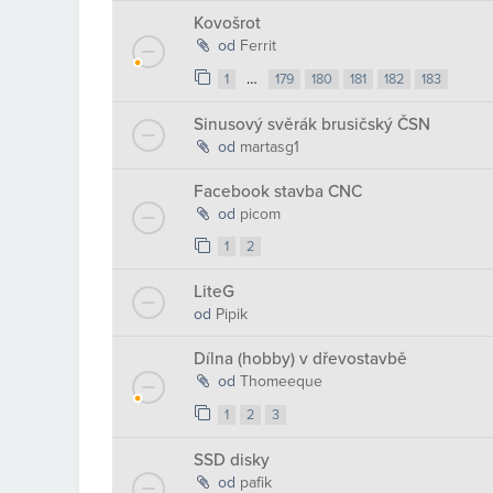
Kovošrot
od
Ferrit
…
1
179
180
181
182
183
Sinusový svěrák brusičský ČSN
od
martasg1
Facebook stavba CNC
od
picom
1
2
LiteG
od
Pipik
Dílna (hobby) v dřevostavbě
od
Thomeeque
1
2
3
SSD disky
od
pafik