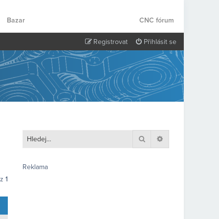
Bazar
CNC fórum
Registrovat
Přihlásit se
Hledat
Pokročilé hledání
Reklama
z
1