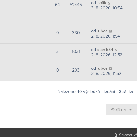
od
pafik
64
52445
3. 8. 2026, 10:54
od
lubos
0
330
2. 8. 2026, 1:54
od
stanik84
3
1031
2. 8. 2026, 12:52
od
lubos
0
293
2. 8. 2026, 11:52
Nalezeno 40 výsledků hledání • Stránka
1
Přejít na
Smazat v