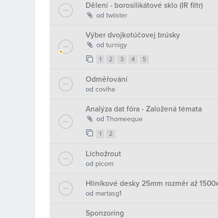
Dělení - borosilikátové sklo (IR filtr)
od
twiister
Výber dvojkotúčovej brúsky
od
turnigy
1
2
3
4
5
Odměřování
od
coviha
Analýza dat fóra - Založená témata
od
Thomeeque
1
2
Lichožrout
od
picom
Hliníkové desky 25mm rozměr až 1500
od
martasg1
Sponzoring