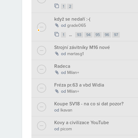
1
2
když se nedaří :-(
od
grade065
…
1
93
94
95
96
97
Strojní závitníky M16 nové
od
martasg1
Radeca
od
Milan+
Fréza pr.63 a vbd Widia
od
Milan+
Koupe SV18 - na co si dat pozor?
od
lkavan
Kovy a civilizace YouTube
od
picom