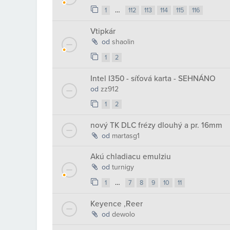
…
1
112
113
114
115
116
Vtipkár
od
shaolin
1
2
Intel I350 - síťová karta - SEHNÁNO
od
zz912
1
2
nový TK DLC frézy dlouhý a pr. 16mm
od
martasg1
Akú chladiacu emulziu
od
turnigy
…
1
7
8
9
10
11
Keyence ,Reer
od
dewolo