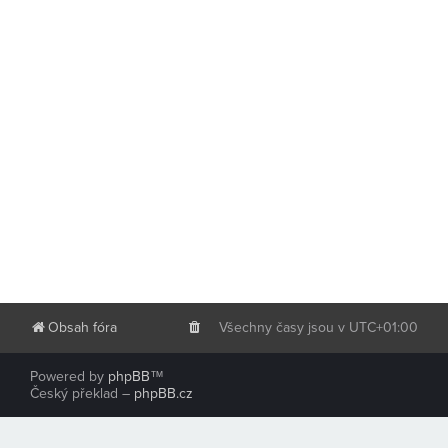
Obsah fóra
Všechny časy jsou v
UTC+01:00
Powered by
phpBB
™
Český překlad –
phpBB.cz