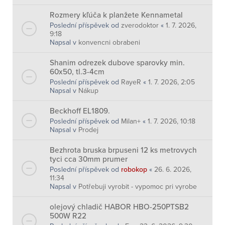
Rozmery kľúča k planžete Kennametal
Poslední příspěvek od
zverodoktor
«
1. 7. 2026,
9:18
Napsal v
konvencni obrabeni
Shanim odrezek dubove sparovky min.
60x50, tl.3-4cm
Poslední příspěvek od
RayeR
«
1. 7. 2026, 2:05
Napsal v
Nákup
Beckhoff EL1809.
Poslední příspěvek od
Milan+
«
1. 7. 2026, 10:18
Napsal v
Prodej
Bezhrota bruska brpuseni 12 ks metrovych
tyci cca 30mm prumer
Poslední příspěvek od
robokop
«
26. 6. 2026,
11:34
Napsal v
Potřebuji vyrobit - vypomoc pri vyrobe
olejový chladič HABOR HBO-250PTSB2
500W R22