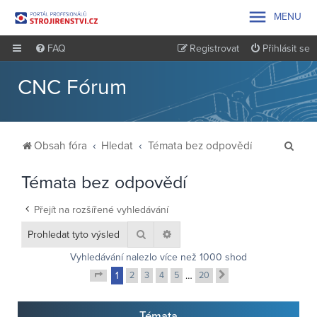

MENU
FAQ
Registrovat
Přihlásit se
CNC Fórum
H
Obsah fóra
Hledat
Témata bez odpovědí
l
Témata bez odpovědí
e
d
Přejít na rozšířené vyhledávání
a
Hledat
Pokročilé hledání
t
Vyhledávání nalezlo více než 1000 shod
1
2
3
4
5
…
20
Další
Stránka
1
z
20
Témata