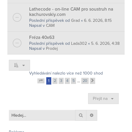
Lathecode - on-line CAM pro soustruh na
kachurovskiy.com
Poslední příspěvek od
Grad
«
6. 6. 2026, 8:15
Napsal v
CAM
Fréza 40x63
Poslední příspěvek od
Lada302
«
5. 6. 2026, 4:38
Napsal v
Prodej
Vyhledávání nalezlo více než 1000 shod
1
2
3
4
5
…
20
Další
Stránka
1
z
20
Přejít na
Hledat
Pokročilé hledání