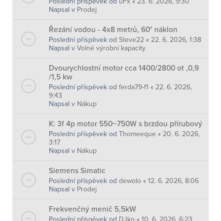
Poslední příspěvek od
uFx
«
23. 6. 2026, 9:30
Napsal v
Prodej
Řezání vodou - 4x8 metrů, 60° náklon
Poslední příspěvek od
Steve22
«
22. 6. 2026, 1:38
Napsal v
Volné výrobní kapacity
Dvourychlostní motor cca 1400/2800 ot ,0,9
/1,5 kw
Poslední příspěvek od
ferda79-f1
«
22. 6. 2026,
9:43
Napsal v
Nákup
K: 3f 4p motor 550~750W s brzdou přírubový
Poslední příspěvek od
Thomeeque
«
20. 6. 2026,
3:17
Napsal v
Nákup
Siemens Simatic
Poslední příspěvek od
dewolo
«
12. 6. 2026, 8:06
Napsal v
Prodej
Frekvenčný menič 5,5kW
Poslední příspěvek od
DJko
«
10. 6. 2026, 6:23