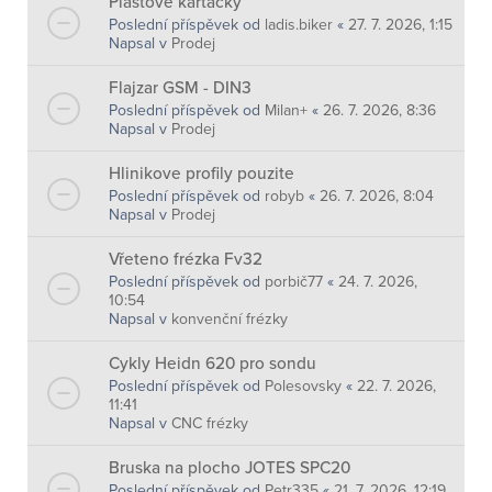
Plastové kartáčky
Poslední příspěvek od
ladis.biker
«
27. 7. 2026, 1:15
Napsal v
Prodej
Flajzar GSM - DIN3
Poslední příspěvek od
Milan+
«
26. 7. 2026, 8:36
Napsal v
Prodej
Hlinikove profily pouzite
Poslední příspěvek od
robyb
«
26. 7. 2026, 8:04
Napsal v
Prodej
Vřeteno frézka Fv32
Poslední příspěvek od
porbič77
«
24. 7. 2026,
10:54
Napsal v
konvenční frézky
Cykly Heidn 620 pro sondu
Poslední příspěvek od
Polesovsky
«
22. 7. 2026,
11:41
Napsal v
CNC frézky
Bruska na plocho JOTES SPC20
Poslední příspěvek od
Petr335
«
21. 7. 2026, 12:19