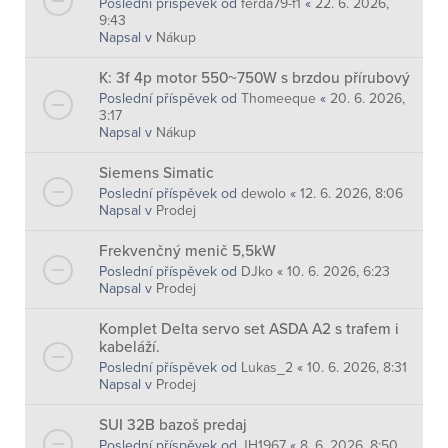
Poslední příspěvek od
ferda79-f1
«
22. 6. 2026,
9:43
Napsal v
Nákup
K: 3f 4p motor 550~750W s brzdou přírubový
Poslední příspěvek od
Thomeeque
«
20. 6. 2026,
3:17
Napsal v
Nákup
Siemens Simatic
Poslední příspěvek od
dewolo
«
12. 6. 2026, 8:06
Napsal v
Prodej
Frekvenčný menič 5,5kW
Poslední příspěvek od
DJko
«
10. 6. 2026, 6:23
Napsal v
Prodej
Komplet Delta servo set ASDA A2 s trafem i
kabeláží.
Poslední příspěvek od
Lukas_2
«
10. 6. 2026, 8:31
Napsal v
Prodej
SUI 32B bazoš predaj
Poslední příspěvek od
JH1967
«
8. 6. 2026, 8:50