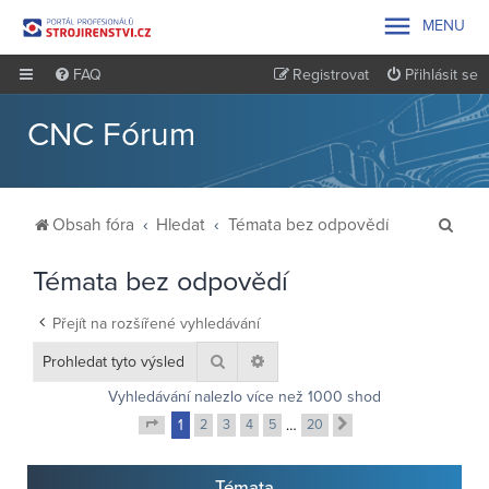

MENU
FAQ
Registrovat
Přihlásit se
CNC Fórum
H
Obsah fóra
Hledat
Témata bez odpovědí
l
Témata bez odpovědí
e
d
Přejít na rozšířené vyhledávání
a
Hledat
Pokročilé hledání
t
Vyhledávání nalezlo více než 1000 shod
1
2
3
4
5
…
20
Další
Stránka
1
z
20
Témata