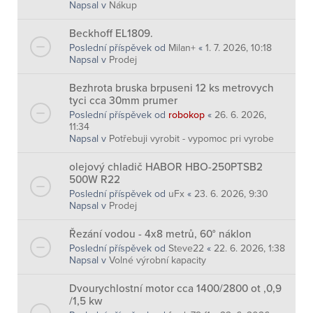
Napsal v
Nákup
Beckhoff EL1809.
Poslední příspěvek od
Milan+
«
1. 7. 2026, 10:18
Napsal v
Prodej
Bezhrota bruska brpuseni 12 ks metrovych
tyci cca 30mm prumer
Poslední příspěvek od
robokop
«
26. 6. 2026,
11:34
Napsal v
Potřebuji vyrobit - vypomoc pri vyrobe
olejový chladič HABOR HBO-250PTSB2
500W R22
Poslední příspěvek od
uFx
«
23. 6. 2026, 9:30
Napsal v
Prodej
Řezání vodou - 4x8 metrů, 60° náklon
Poslední příspěvek od
Steve22
«
22. 6. 2026, 1:38
Napsal v
Volné výrobní kapacity
Dvourychlostní motor cca 1400/2800 ot ,0,9
/1,5 kw