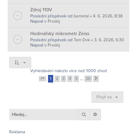
Zdroj 110V
Poslední příspěvek od
bemetal
«
4. 6. 2026, 8:38
Napsal v
Prodej
Hodinářský mikrometr Zeiss
Poslední příspěvek od
Tom Dvk
«
3. 6. 2026, 6:30
Napsal v
Prodej
Vyhledávání nalezlo více než 1000 shod
1
2
3
4
5
…
20
Další
Stránka
1
z
20
Přejít na
Hledat
Pokročilé hledání
Reklama