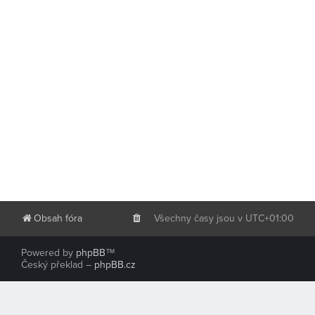
Obsah fóra
Všechny časy jsou v
UTC+01:00
Powered by
phpBB
™
Český překlad –
phpBB.cz