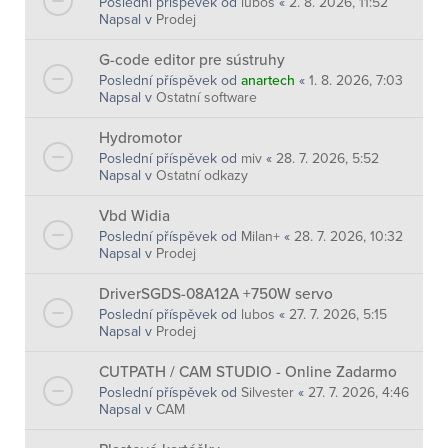
Poslední příspěvek od
lubos
«
2. 8. 2026, 11:52
Napsal v
Prodej
G-code editor pre sústruhy
Poslední příspěvek od
anartech
«
1. 8. 2026, 7:03
Napsal v
Ostatní software
Hydromotor
Poslední příspěvek od
miv
«
28. 7. 2026, 5:52
Napsal v
Ostatní odkazy
Vbd Widia
Poslední příspěvek od
Milan+
«
28. 7. 2026, 10:32
Napsal v
Prodej
DriverSGDS-08A12A +750W servo
Poslední příspěvek od
lubos
«
27. 7. 2026, 5:15
Napsal v
Prodej
CUTPATH / CAM STUDIO - Online Zadarmo
Poslední příspěvek od
Silvester
«
27. 7. 2026, 4:46
Napsal v
CAM