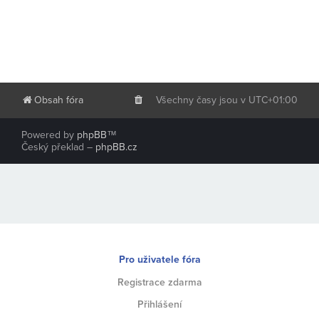
Obsah fóra
Všechny časy jsou v
UTC+01:00
Powered by
phpBB
™
Český překlad –
phpBB.cz
Pro uživatele fóra
Registrace zdarma
Přihlášení