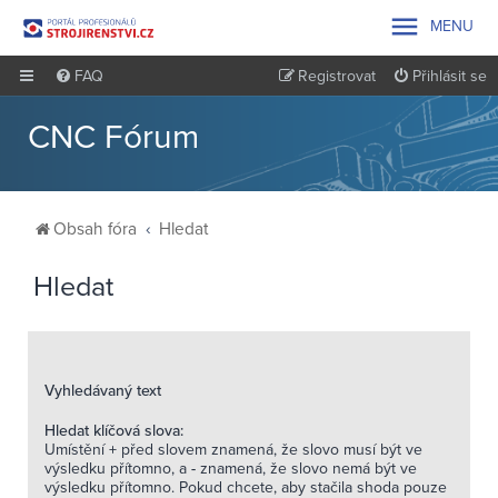

MENU
FAQ
Registrovat
Přihlásit se
CNC Fórum
Obsah fóra
Hledat
Hledat
Vyhledávaný text
Hledat klíčová slova:
Umístění
+
před slovem znamená, že slovo musí být ve
výsledku přítomno, a
-
znamená, že slovo nemá být ve
výsledku přítomno. Pokud chcete, aby stačila shoda pouze