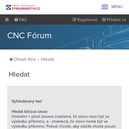

MENU
FAQ
Registrovat
Přihlásit se
CNC Fórum
Obsah fóra
Hledat
Hledat
Vyhledávaný text
Hledat klíčová slova:
Umístění
+
před slovem znamená, že slovo musí být ve
výsledku přítomno, a
-
znamená, že slovo nemá být ve
výsledku přítomno. Pokud chcete, aby stačila shoda pouze