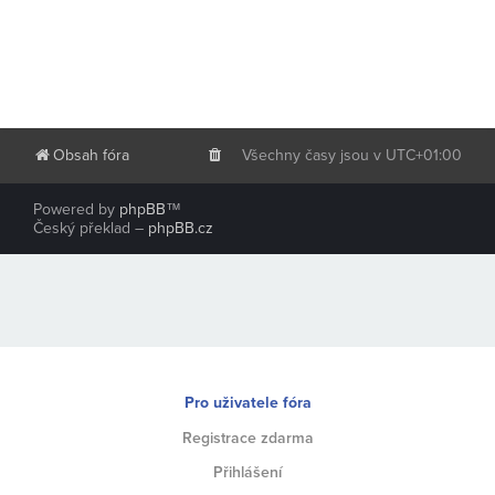
Obsah fóra
Všechny časy jsou v
UTC+01:00
Powered by
phpBB
™
Český překlad –
phpBB.cz
Pro uživatele fóra
Registrace zdarma
Přihlášení