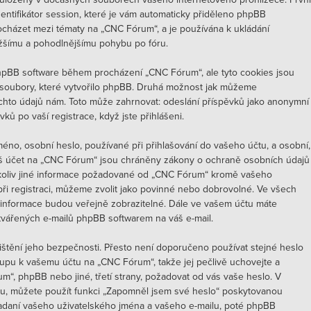
dentifikátor session, které je vám automaticky přiděleno phpBB
procházet mezi tématy na „CNC Fórum“, a je používána k ukládání
nažšímu a pohodlnějšímu pohybu po fóru.
 phpBB software během procházení „CNC Fórum“, ale tyto cookies jsou
 soubory, které vytvořilo phpBB. Druhá možnost jak můžeme
chto údajů nám. Toto může zahrnovat: odeslání příspěvků jako anonymní
ků po vaší registrace, když jste přihlášeni.
éno, osobní heslo, používané při přihlašování do vašeho účtu, a osobní,
áš účet na „CNC Fórum“ jsou chráněny zákony o ochraně osobních údajů
akékoliv jiné informace požadované od „CNC Fórum“ kromě vašeho
při registraci, můžeme zvolit jako povinné nebo dobrovolné. Ve všech
 informace budou veřejně zobrazitelné. Dále ve vašem účtu máte
ytvářených e-mailů phpBB softwarem na váš e-mail.
ištění jeho bezpečnosti. Přesto není doporučeno používat stejné heslo
stupu k vašemu účtu na „CNC Fórum“, takže jej pečlivě uchovejte a
, phpBB nebo jiné, třetí strany, požadovat od vás vaše heslo. V
tu, můžete použít funkci „Zapomněl jsem své heslo“ poskytovanou
daní vašeho uživatelského jména a vašeho e-mailu, poté phpBB