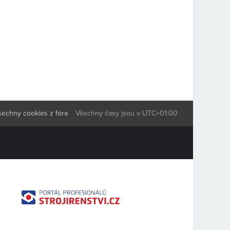
šechny cookies z fóra
Všechny časy jsou v
UTC+01:00