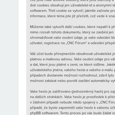
dvě cookies obsahují jen uživatelské-id a anonymní i
softwarem. Třetí cookie se vytvoří, jakmile začnete 
informace, které téma jste již přečetli, což vede k s
Můžeme také vytvořit další cookies, které nepatří k
mimo rozsah tohoto dokumentu, který se zaobírá jen
shromažďovat vaše osobní údaje, je vaše odeslání tě
uživatel, registrace na „CNC Fórum“ a odeslání příspěv
Váš účet bude přinejmenším obsahovat uživatelské jm
platnou e-mailovou adresu. Vaše osobní údaje pro v
a dat, které jsou platné v zemi, ve které sídlíme. J
uživatelského jména, vašeho hesla a vašeho e-mailu 
případech dostanete možnost rozhodnout, zda-li tyto
možnost zakázat nebo povolit zasílání automaticky v
Vaše heslo je zašifrováno (jednosměrný hash) pro zaj
na dalších stránkách. Vaše heslo je prostředek k pří
v žádném případě nebude nikdo spojený s „CNC Fórum“
případě, že byste zapomněli vaše heslo k vašemu úč
phpBB softwarem. Tento proces po vás bude žádat za