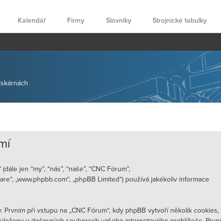
Kalendář
Firmy
Slovníky
Strojnické tabulky
tiskárnách
mí
(dále jen “my”, “nás”, “naše”, “CNC Fórum”,
tware“, „www.phpbb.com“, „phpBB Limited“) používá jakékoliv informace
Prvním při vstupu na „CNC Fórum“, kdy phpBB vytvoří několik cookies,
a uloženy v dočasných souborech vašeho internetového prohlížeče. První