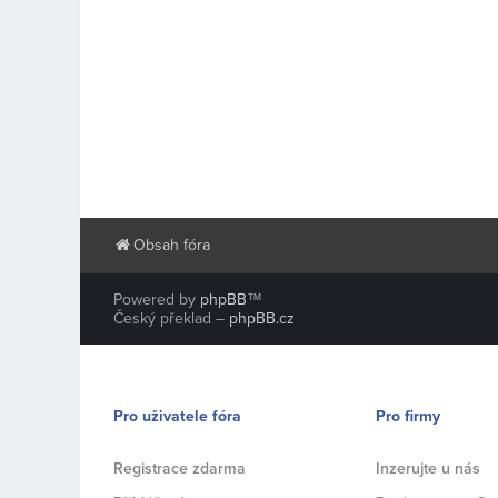
Obsah fóra
Powered by
phpBB
™
Český překlad –
phpBB.cz
Pro uživatele fóra
Pro firmy
Registrace zdarma
Inzerujte u nás