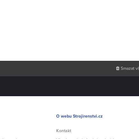
Smazat v
O webu Strojirenstvi.cz
Kontakt