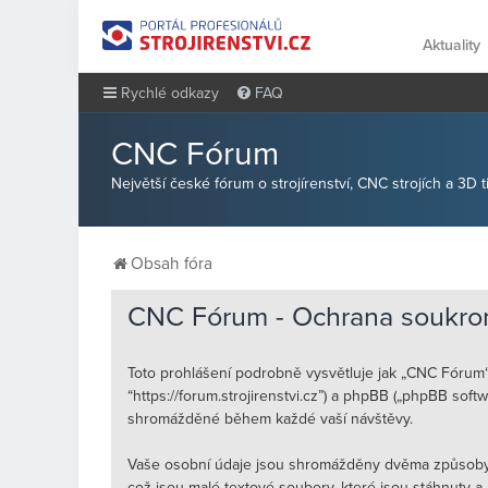
Aktuality
Rychlé odkazy
FAQ
CNC Fórum
Největší české fórum o strojírenství, CNC strojích a 3D 
Obsah fóra
CNC Fórum - Ochrana soukro
Toto prohlášení podrobně vysvětluje jak „CNC Fórum“ 
“https://forum.strojirenstvi.cz”) a phpBB („phpBB sof
shromážděné během každé vaší návštěvy.
Vaše osobní údaje jsou shromážděny dvěma způsoby. 
což jsou malé textové soubory, které jsou stáhnuty 