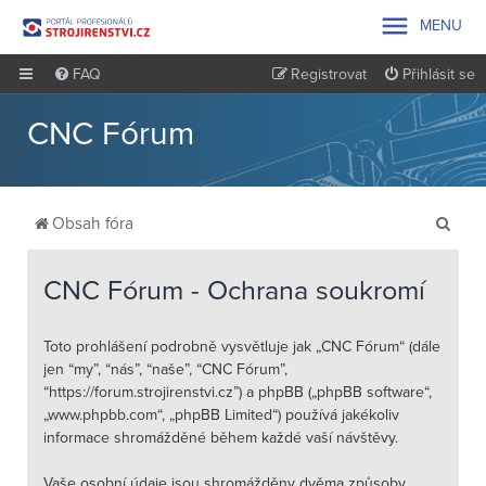

MENU
FAQ
Registrovat
Přihlásit se
CNC Fórum
H
Obsah fóra
l
e
CNC Fórum - Ochrana soukromí
d
a
Toto prohlášení podrobně vysvětluje jak „CNC Fórum“ (dále
jen “my”, “nás”, “naše”, “CNC Fórum”,
t
“https://forum.strojirenstvi.cz”) a phpBB („phpBB software“,
„www.phpbb.com“, „phpBB Limited“) používá jakékoliv
informace shromážděné během každé vaší návštěvy.
Vaše osobní údaje jsou shromážděny dvěma způsoby.