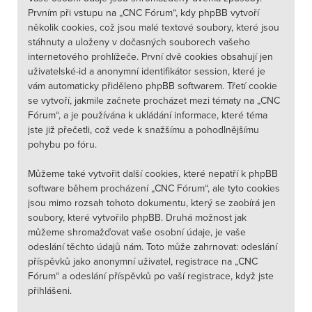
Prvním při vstupu na „CNC Fórum“, kdy phpBB vytvoří
několik cookies, což jsou malé textové soubory, které jsou
stáhnuty a uloženy v dočasných souborech vašeho
internetového prohlížeče. První dvě cookies obsahují jen
uživatelské-id a anonymní identifikátor session, které je
vám automaticky přiděleno phpBB softwarem. Třetí cookie
se vytvoří, jakmile začnete procházet mezi tématy na „CNC
Fórum“, a je používána k ukládání informace, které téma
jste již přečetli, což vede k snažšímu a pohodlnějšímu
pohybu po fóru.
Můžeme také vytvořit další cookies, které nepatří k phpBB
software během procházení „CNC Fórum“, ale tyto cookies
jsou mimo rozsah tohoto dokumentu, který se zaobírá jen
soubory, které vytvořilo phpBB. Druhá možnost jak
můžeme shromažďovat vaše osobní údaje, je vaše
odeslání těchto údajů nám. Toto může zahrnovat: odeslání
příspěvků jako anonymní uživatel, registrace na „CNC
Fórum“ a odeslání příspěvků po vaší registrace, když jste
přihlášeni.