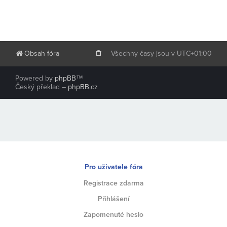
Obsah fóra
Všechny časy jsou v
UTC+01:00
Powered by
phpBB
™
Český překlad –
phpBB.cz
Pro uživatele fóra
Registrace zdarma
Přihlášení
Zapomenuté heslo