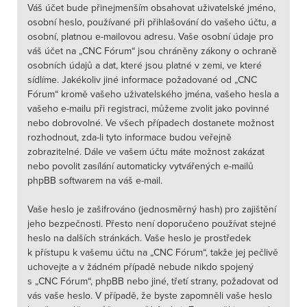
Váš účet bude přinejmenším obsahovat uživatelské jméno,
osobní heslo, používané při přihlašování do vašeho účtu, a
osobní, platnou e-mailovou adresu. Vaše osobní údaje pro
váš účet na „CNC Fórum“ jsou chráněny zákony o ochraně
osobních údajů a dat, které jsou platné v zemi, ve které
sídlíme. Jakékoliv jiné informace požadované od „CNC
Fórum“ kromě vašeho uživatelského jména, vašeho hesla a
vašeho e-mailu při registraci, můžeme zvolit jako povinné
nebo dobrovolné. Ve všech případech dostanete možnost
rozhodnout, zda-li tyto informace budou veřejně
zobrazitelné. Dále ve vašem účtu máte možnost zakázat
nebo povolit zasílání automaticky vytvářených e-mailů
phpBB softwarem na váš e-mail.
Vaše heslo je zašifrováno (jednosměrný hash) pro zajištění
jeho bezpečnosti. Přesto není doporučeno používat stejné
heslo na dalších stránkách. Vaše heslo je prostředek
k přístupu k vašemu účtu na „CNC Fórum“, takže jej pečlivě
uchovejte a v žádném případě nebude nikdo spojený
s „CNC Fórum“, phpBB nebo jiné, třetí strany, požadovat od
vás vaše heslo. V případě, že byste zapomněli vaše heslo