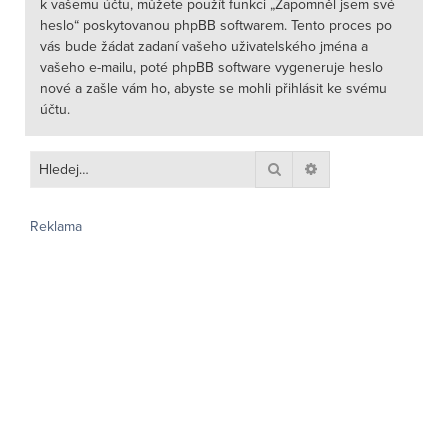
k vašemu účtu, můžete použít funkci „Zapomněl jsem své
heslo“ poskytovanou phpBB softwarem. Tento proces po
vás bude žádat zadaní vašeho uživatelského jména a
vašeho e-mailu, poté phpBB software vygeneruje heslo
nové a zašle vám ho, abyste se mohli přihlásit ke svému
účtu.
Hledat
Pokročilé hledání
Reklama