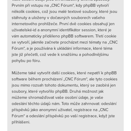
Prvním při vstupu na „CNC Fórum“, kdy phpBB vytvoří
několik cookies, což jsou malé textové soubory, které jsou
stáhnuty a uloženy v dočasných souborech vašeho
internetového prohlížeče. První dvě cookies obsahují jen
uživatelské-id a anonymní identifikátor session, které je
vám automaticky přiděleno phpBB softwarem. Třetí cookie
se vytvoří, jakmile začnete procházet mezi tématy na „CNC
Fórum“, a je používána k ukládání informace, které téma
jste již přečetli, což vede k snažšímu a pohodlnějšímu
pohybu po fóru.
Můžeme také vytvořit další cookies, které nepatří k phpBB
software během procházení „CNC Fórum“, ale tyto cookies
jsou mimo rozsah tohoto dokumentu, který se zaobírá jen
soubory, které vytvořilo phpBB. Druhá možnost jak
můžeme shromažďovat vaše osobní údaje, je vaše
odeslání těchto údajů nám. Toto může zahrnovat: odeslání
příspěvků jako anonymní uživatel, registrace na „CNC
Fórum“ a odeslání příspěvků po vaší registrace, když jste
přihlášeni.