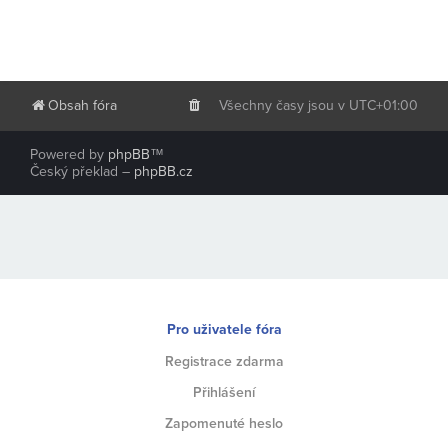
Obsah fóra
Všechny časy jsou v
UTC+01:00
Powered by
phpBB
™
Český překlad –
phpBB.cz
Pro uživatele fóra
Registrace zdarma
Přihlášení
Zapomenuté heslo