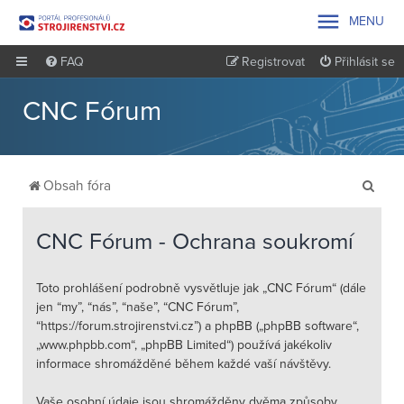

MENU
FAQ
Registrovat
Přihlásit se
CNC Fórum
H
Obsah fóra
l
e
CNC Fórum - Ochrana soukromí
d
a
Toto prohlášení podrobně vysvětluje jak „CNC Fórum“ (dále
jen “my”, “nás”, “naše”, “CNC Fórum”,
t
“https://forum.strojirenstvi.cz”) a phpBB („phpBB software“,
„www.phpbb.com“, „phpBB Limited“) používá jakékoliv
informace shromážděné během každé vaší návštěvy.
Vaše osobní údaje jsou shromážděny dvěma způsoby.