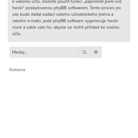
k vašemu účtu, můžete použít funkci „Zapomněl jsem své
heslo“ poskytovanou phpBB softwarem. Tento proces po
vás bude žádat zadaní vašeho uživatelského jména a
vašeho e-mailu, poté phpBB software vygeneruje heslo
nové a zašle vám ho, abyste se mohli přihlásit ke svému
účtu.
Hledat
Pokročilé hledání
Reklama