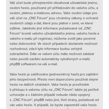
Váš účet bude přinejmenším obsahovat uživatelské jméno,
osobní heslo, používané při přihlašování do vašeho účtu, a
osobní, platnou e-mailovou adresu. Vaše osobní údaje pro
váš účet na „CNC Fórum“ jsou chráněny zákony o ochraně
osobních údajů a dat, které jsou platné v zemi, ve které
sídlíme. Jakékoliv jiné informace požadované od „CNC
Fórum“ kromě vašeho uživatelského jména, vašeho hesla a
vašeho e-mailu při registraci, můžeme zvolit jako povinné
nebo dobrovolné. Ve všech případech dostanete možnost
rozhodnout, zda-li tyto informace budou veřejně
zobrazitelné. Dále ve vašem účtu máte možnost zakázat
nebo povolit zasílání automaticky vytvářených e-mailů
phpBB softwarem na váš e-mail.
Vaše heslo je zašifrováno (jednosměrný hash) pro zajištění
jeho bezpečnosti. Přesto není doporučeno používat stejné
heslo na dalších stránkách. Vaše heslo je prostředek
k přístupu k vašemu účtu na „CNC Fórum“, takže jej pečlivě
uchovejte a v žádném případě nebude nikdo spojený
s „CNC Fórum“, phpBB nebo jiné, třetí strany, požadovat od
vás vaše heslo. V případě, že byste zapomněli vaše heslo