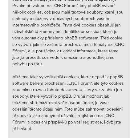
Prvním při vstupu na „CNC Fórum“, kdy phpBB vytvoří
několik cookies, což jsou malé textové soubory, které jsou
stáhnuty a uloženy v dočasných souborech vašeho
internetového prohlížeče. První dvě cookies obsahují jen
uživatelské-id a anonymní identifikátor session, které je
vám automaticky přiděleno phpBB softwarem. Třetí cookie
se vytvoří, jakmile začnete procházet mezi tématy na „CNC
Fórum“, a je používána k ukládání informace, které téma
jste již přečetli, což vede k snažšímu a pohodlnějšímu
pohybu po fóru.
Můžeme také vytvořit další cookies, které nepatří k phpBB
software během procházení „CNC Fórum“, ale tyto cookies
jsou mimo rozsah tohoto dokumentu, který se zaobírá jen
soubory, které vytvořilo phpBB. Druhá možnost jak
můžeme shromažďovat vaše osobní údaje, je vaše
odeslání těchto údajů nám. Toto může zahrnovat: odeslání
příspěvků jako anonymní uživatel, registrace na „CNC
Fórum“ a odeslání příspěvků po vaší registrace, když jste
přihlášeni.