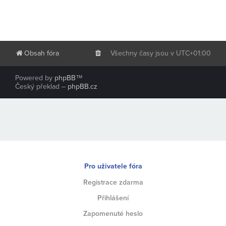
Obsah fóra
Všechny časy jsou v
UTC+01:00
Powered by
phpBB
™
Český překlad –
phpBB.cz
Pro uživatele fóra
Registrace zdarma
Přihlášení
Zapomenuté heslo