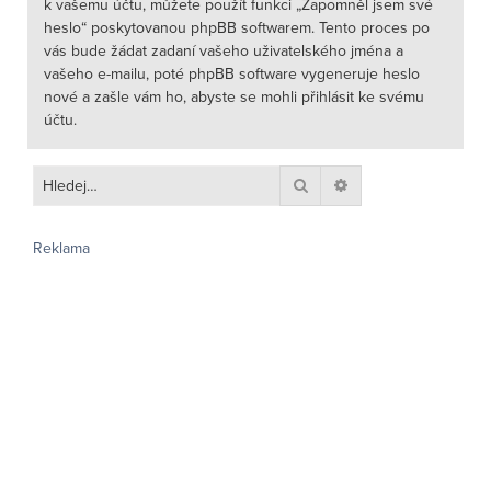
k vašemu účtu, můžete použít funkci „Zapomněl jsem své
heslo“ poskytovanou phpBB softwarem. Tento proces po
vás bude žádat zadaní vašeho uživatelského jména a
vašeho e-mailu, poté phpBB software vygeneruje heslo
nové a zašle vám ho, abyste se mohli přihlásit ke svému
účtu.
Hledat
Pokročilé hledání
Reklama