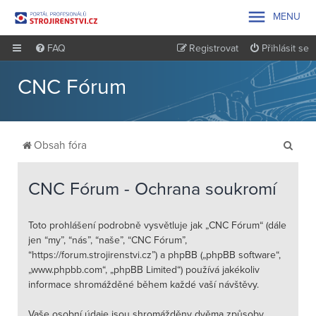

MENU
FAQ
Registrovat
Přihlásit se
CNC Fórum
H
Obsah fóra
l
e
CNC Fórum - Ochrana soukromí
d
a
Toto prohlášení podrobně vysvětluje jak „CNC Fórum“ (dále
jen “my”, “nás”, “naše”, “CNC Fórum”,
t
“https://forum.strojirenstvi.cz”) a phpBB („phpBB software“,
„www.phpbb.com“, „phpBB Limited“) používá jakékoliv
informace shromážděné během každé vaší návštěvy.
Vaše osobní údaje jsou shromážděny dvěma způsoby.