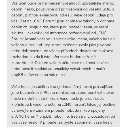
Váš účet bude přinejmenším obsahovat uživatelské jméno,
osobní heslo, používané při přihlašování do vašeho účtu, a
osobní, platnou e-mailovou adresu. Vaše osobní údaje pro
váš účet na „CNC Fórum“ jsou chráněny zákony o ochraně
osobních údajů a dat, které jsou platné v zemi, ve které
sídlíme. Jakékoliv jiné informace požadované od „CNC
Fórum“ kromě vašeho uživatelského jména, vašeho hesla a
vašeho e-mailu při registraci, můžeme zvolit jako povinné
nebo dobrovolné. Ve všech případech dostanete možnost
rozhodnout, zda-li tyto informace budou veřejně
zobrazitelné. Dále ve vašem účtu máte možnost zakázat
nebo povolit zasílání automaticky vytvářených e-mailů
phpBB softwarem na váš e-mail.
Vaše heslo je zašifrováno (jednosměrný hash) pro zajištění
jeho bezpečnosti. Přesto není doporučeno používat stejné
heslo na dalších stránkách. Vaše heslo je prostředek
k přístupu k vašemu účtu na „CNC Fórum“, takže jej pečlivě
uchovejte a v žádném případě nebude nikdo spojený
s „CNC Fórum“, phpBB nebo jiné, třetí strany, požadovat od
vás vaše heslo. V případě, že byste zapomněli vaše heslo