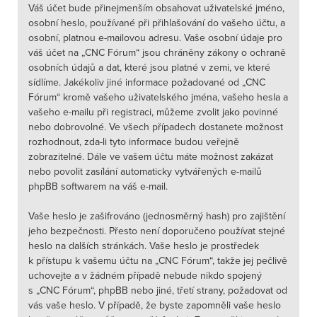
Váš účet bude přinejmenším obsahovat uživatelské jméno,
osobní heslo, používané při přihlašování do vašeho účtu, a
osobní, platnou e-mailovou adresu. Vaše osobní údaje pro
váš účet na „CNC Fórum“ jsou chráněny zákony o ochraně
osobních údajů a dat, které jsou platné v zemi, ve které
sídlíme. Jakékoliv jiné informace požadované od „CNC
Fórum“ kromě vašeho uživatelského jména, vašeho hesla a
vašeho e-mailu při registraci, můžeme zvolit jako povinné
nebo dobrovolné. Ve všech případech dostanete možnost
rozhodnout, zda-li tyto informace budou veřejně
zobrazitelné. Dále ve vašem účtu máte možnost zakázat
nebo povolit zasílání automaticky vytvářených e-mailů
phpBB softwarem na váš e-mail.
Vaše heslo je zašifrováno (jednosměrný hash) pro zajištění
jeho bezpečnosti. Přesto není doporučeno používat stejné
heslo na dalších stránkách. Vaše heslo je prostředek
k přístupu k vašemu účtu na „CNC Fórum“, takže jej pečlivě
uchovejte a v žádném případě nebude nikdo spojený
s „CNC Fórum“, phpBB nebo jiné, třetí strany, požadovat od
vás vaše heslo. V případě, že byste zapomněli vaše heslo