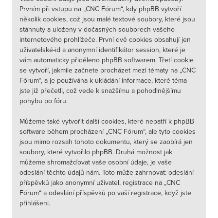
Prvním při vstupu na „CNC Fórum“, kdy phpBB vytvoří
několik cookies, což jsou malé textové soubory, které jsou
stáhnuty a uloženy v dočasných souborech vašeho
internetového prohlížeče. První dvě cookies obsahují jen
uživatelské-id a anonymní identifikátor session, které je
vám automaticky přiděleno phpBB softwarem. Třetí cookie
se vytvoří, jakmile začnete procházet mezi tématy na „CNC
Fórum“, a je používána k ukládání informace, které téma
jste již přečetli, což vede k snažšímu a pohodlnějšímu
pohybu po fóru.
Můžeme také vytvořit další cookies, které nepatří k phpBB
software během procházení „CNC Fórum“, ale tyto cookies
jsou mimo rozsah tohoto dokumentu, který se zaobírá jen
soubory, které vytvořilo phpBB. Druhá možnost jak
můžeme shromažďovat vaše osobní údaje, je vaše
odeslání těchto údajů nám. Toto může zahrnovat: odeslání
příspěvků jako anonymní uživatel, registrace na „CNC
Fórum“ a odeslání příspěvků po vaší registrace, když jste
přihlášeni.