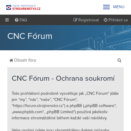

MENU
FAQ
Registrovat
Přihlásit se
CNC Fórum
H
Obsah fóra
l
e
CNC Fórum - Ochrana soukromí
d
a
Toto prohlášení podrobně vysvětluje jak „CNC Fórum“ (dále
jen “my”, “nás”, “naše”, “CNC Fórum”,
t
“https://forum.strojirenstvi.cz”) a phpBB („phpBB software“,
„www.phpbb.com“, „phpBB Limited“) používá jakékoliv
informace shromážděné během každé vaší návštěvy.
Vaše osobní údaje jsou shromážděny dvěma způsoby.