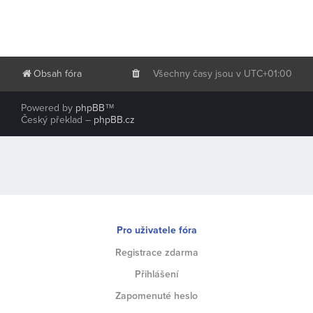
Obsah fóra
Všechny časy jsou v
UTC+01:00
Powered by
phpBB
™
Český překlad –
phpBB.cz
Pro uživatele fóra
Registrace zdarma
Přihlášení
Zapomenuté heslo