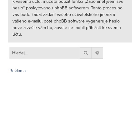
k vašemu účtu, můžete použít funkci „Zapomněl jsem své
heslo“ poskytovanou phpBB softwarem. Tento proces po
vás bude žádat zadaní vašeho uživatelského jména a
vašeho e-mailu, poté phpBB software vygeneruje heslo
nové a zašle vám ho, abyste se mohli přihlásit ke svému
účtu.
Hledat
Pokročilé hledání
Reklama