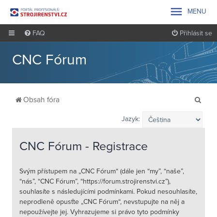

MENU
FAQ
Přihlásit se
CNC Fórum
H
Obsah fóra
l
Jazyk:
e
d
CNC Fórum - Registrace
a
t
Svým přístupem na „CNC Fórum“ (dále jen “my”, “naše”,
“nás”, “CNC Fórum”, “https://forum.strojirenstvi.cz”),
souhlasíte s následujícími podmínkami. Pokud nesouhlasíte,
neprodleně opusťte „CNC Fórum“, nevstupujte na něj a
nepoužívejte jej. Vyhrazujeme si právo tyto podmínky