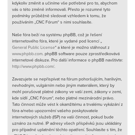
kdykoliv změnit a učiníme vše potřebné pro to, abychom
vás o této změně informovali. Přesto je rozumné tyto
podmínky průběžně sledovat vzhledem k tomu, že
používáním „CNC Fórum“ s nimi souhlasíte.
Naše fóra beží na systému phpBB, což je řešení
internetového fóra, které je vydané pod licencí „
General Public License
“ a které je možno stáhnout z
www.phpbb.com
. phpBB software pouze zprostředkovává
internetové diskuze. Pro další informace o phpBB navštivte:
http://www.phpbb.com/
.
Zavazujete se nepřispívat na fórum pohoršujícím, hanlivým,
nevhodným, vulgárním nebo jiným materiálem, který by
mohl porušovat platné zákony ve vaší zemi, zákony v zemi,
kde sídlí „CNC Fórum“, nebo platné mezinárodní právo.
Tato činnost může vést k okamžitému a trvalému vykázání z
fóra a/nebo upozornění vašeho poskytovatele
internetových služeb (ISP) na vaši činnost, pokud bude
uznáno za nutné. IP adresy všech příspěvků jsou ukládány
pro případné uplatnění těchto opatření. Souhlasíte s tím, že