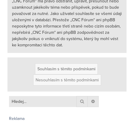
„CNC Fórum“ má právo odstranit, upravit, přesunout nebo
uzamknout jakékoliv téma nebo příspěvek, pokud to bude
považovat za nutné. Jako uživatel souhlasíte se všemi údaji
uloženými v databázi. Přestože „CNC Fórum“ ani phpBB
neposkytne tyto informace třetí straně nebo cizím osobám,
nepřebírá „CNC Fórum“ ani phpBB zodpovědnost za
jakýkoliv pokus o vniknutí do systému, který by mohl vést
ke kompromitaci těchto dat.
Hledat
Pokročilé hledání
Reklama