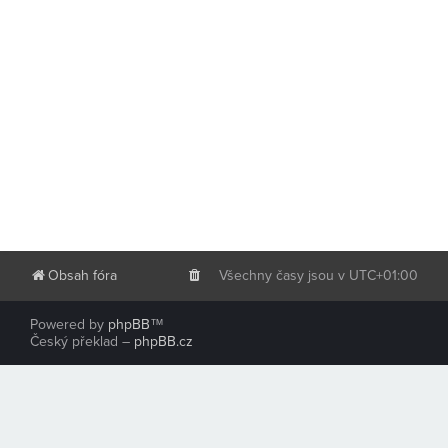
Obsah fóra
Všechny časy jsou v
UTC+01:00
Powered by
phpBB
™
Český překlad –
phpBB.cz