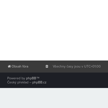
Obsah fóra
Všechny časy jsou v
UTC+01:00
Powered by
phpBB
™
Český překlad –
phpBB.cz