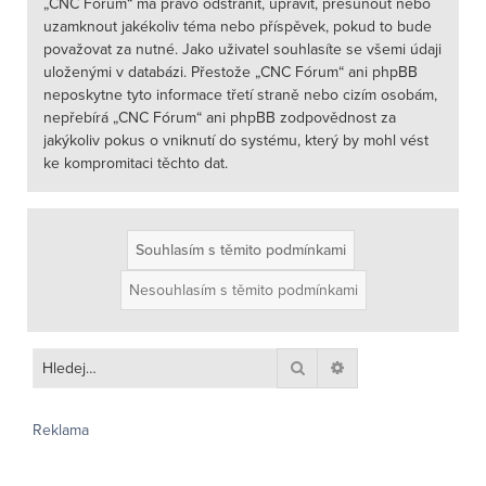
„CNC Fórum“ má právo odstranit, upravit, přesunout nebo
uzamknout jakékoliv téma nebo příspěvek, pokud to bude
považovat za nutné. Jako uživatel souhlasíte se všemi údaji
uloženými v databázi. Přestože „CNC Fórum“ ani phpBB
neposkytne tyto informace třetí straně nebo cizím osobám,
nepřebírá „CNC Fórum“ ani phpBB zodpovědnost za
jakýkoliv pokus o vniknutí do systému, který by mohl vést
ke kompromitaci těchto dat.
Hledat
Pokročilé hledání
Reklama