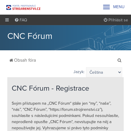

MENU
FAQ
Přihlásit se
CNC Fórum
H
Obsah fóra
l
Jazyk:
e
d
CNC Fórum - Registrace
a
t
Svým přístupem na „CNC Fórum“ (dále jen “my”, “naše”,
“nás”, “CNC Fórum”, “https://forum.strojirenstvi.cz”),
souhlasíte s následujícími podmínkami. Pokud nesouhlasíte,
neprodleně opusťte „CNC Fórum“, nevstupujte na něj a
nepoužívejte jej. Vyhrazujeme si právo tyto podmínky