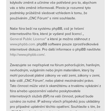
kdykoliv změnit a učiníme vše potřebné pro to, abychom
vás o této změně informovali. Přesto je rozumné tyto
podmínky průběžně sledovat vzhledem k tomu, že
používáním „CNC Fórum“ s nimi souhlasíte.
Naše fóra beží na systému phpBB, což je řešení
internetového fóra, které je vydané pod licencí „
General Public License
“ a které je možno stáhnout z
www.phpbb.com
. phpBB software pouze zprostředkovává
internetové diskuze. Pro další informace o phpBB navštivte:
http://www.phpbb.com/
.
Zavazujete se nepřispívat na fórum pohoršujícím, hanlivým,
nevhodným, vulgárním nebo jiným materiálem, který by
mohl porušovat platné zákony ve vaší zemi, zákony v zemi,
kde sídlí „CNC Fórum“, nebo platné mezinárodní právo.
Tato činnost může vést k okamžitému a trvalému vykázání z
fóra a/nebo upozornění vašeho poskytovatele
internetových služeb (ISP) na vaši činnost, pokud bude
uznáno za nutné. IP adresy všech příspěvků jsou ukládány
pro případné uplatnění těchto opatření. Souhlasíte s tím, že