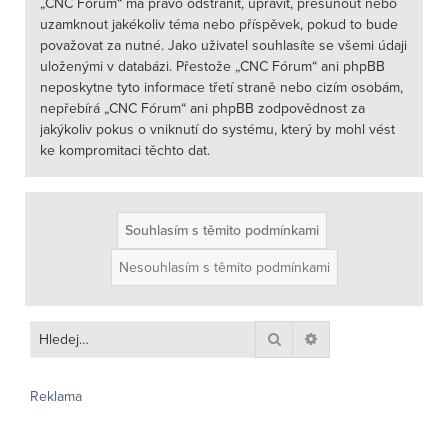
„CNC Fórum“ má právo odstranit, upravit, přesunout nebo
uzamknout jakékoliv téma nebo příspěvek, pokud to bude
považovat za nutné. Jako uživatel souhlasíte se všemi údaji
uloženými v databázi. Přestože „CNC Fórum“ ani phpBB
neposkytne tyto informace třetí straně nebo cizím osobám,
nepřebírá „CNC Fórum“ ani phpBB zodpovědnost za
jakýkoliv pokus o vniknutí do systému, který by mohl vést
ke kompromitaci těchto dat.
Hledat
Pokročilé hledání
Reklama