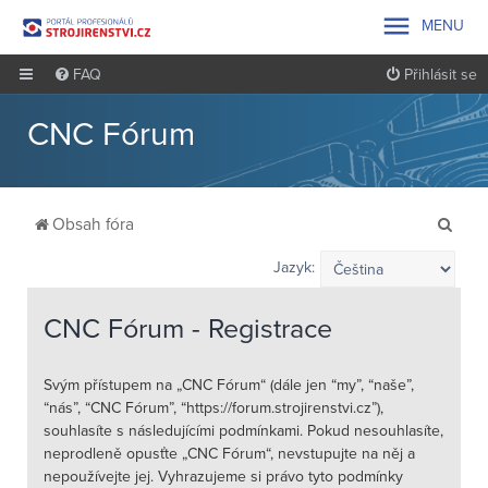

MENU
FAQ
Přihlásit se
CNC Fórum
H
Obsah fóra
l
Jazyk:
e
d
CNC Fórum - Registrace
a
t
Svým přístupem na „CNC Fórum“ (dále jen “my”, “naše”,
“nás”, “CNC Fórum”, “https://forum.strojirenstvi.cz”),
souhlasíte s následujícími podmínkami. Pokud nesouhlasíte,
neprodleně opusťte „CNC Fórum“, nevstupujte na něj a
nepoužívejte jej. Vyhrazujeme si právo tyto podmínky