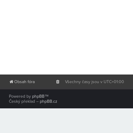
Obsah fóra
Všechny časy jsou v
UTC+01:00
Powered by
phpBB
™
Český překlad –
phpBB.cz