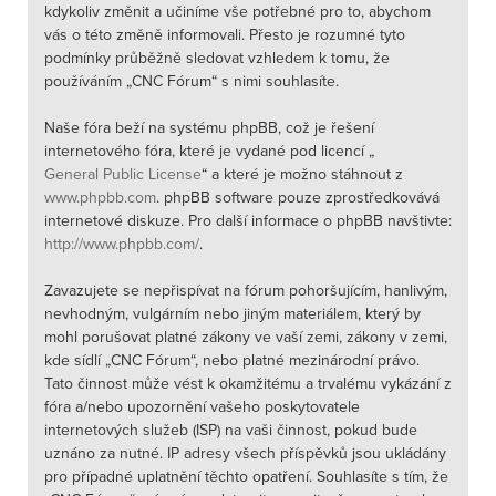
kdykoliv změnit a učiníme vše potřebné pro to, abychom
vás o této změně informovali. Přesto je rozumné tyto
podmínky průběžně sledovat vzhledem k tomu, že
používáním „CNC Fórum“ s nimi souhlasíte.
Naše fóra beží na systému phpBB, což je řešení
internetového fóra, které je vydané pod licencí „
General Public License
“ a které je možno stáhnout z
www.phpbb.com
. phpBB software pouze zprostředkovává
internetové diskuze. Pro další informace o phpBB navštivte:
http://www.phpbb.com/
.
Zavazujete se nepřispívat na fórum pohoršujícím, hanlivým,
nevhodným, vulgárním nebo jiným materiálem, který by
mohl porušovat platné zákony ve vaší zemi, zákony v zemi,
kde sídlí „CNC Fórum“, nebo platné mezinárodní právo.
Tato činnost může vést k okamžitému a trvalému vykázání z
fóra a/nebo upozornění vašeho poskytovatele
internetových služeb (ISP) na vaši činnost, pokud bude
uznáno za nutné. IP adresy všech příspěvků jsou ukládány
pro případné uplatnění těchto opatření. Souhlasíte s tím, že