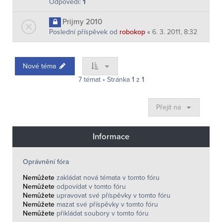
Odpovědi:
1
Prijmy 2010
Poslední příspěvek od
robokop
«
6. 3. 2011, 8:32
Nové téma
7 témat • Stránka
1
z
1
Přejít na
Informace
Oprávnění fóra
Nemůžete
zakládat nová témata v tomto fóru
Nemůžete
odpovídat v tomto fóru
Nemůžete
upravovat své příspěvky v tomto fóru
Nemůžete
mazat své příspěvky v tomto fóru
Nemůžete
přikládat soubory v tomto fóru