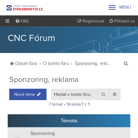

MENU
FAQ
Registrovat
Přihlásit se
CNC Fórum
H
Obsah fóra
O tomto fóru
Sponzoring, reklama
l
Sponzoring, reklama
e
d
Hledat
Pokročilé 
Nové téma
a
7 témat • Stránka
1
z
1
t
Témata
Sponzoring