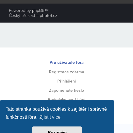
Powered by
phpBB
™
Český překlad –
phpBB.cz
Pro uživatele fóra
Registrace zdarma
Přihlášení
Zapomenuté heslo
Podmínky používání
Ochrana soukromí
Tato stránka používá cookies k zajištění správné
funkčnosti fóra.
Zjistit více
Toto fórum vytvářejí jeho uživatelé za podpory jeho
Rozumím