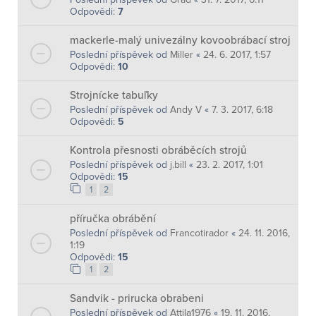
Odpovědi:
7
mackerle-malý univezálny kovoobrábací stroj
Poslední příspěvek od
Miller
«
24. 6. 2017, 1:57
Odpovědi:
10
Strojnícke tabuľky
Poslední příspěvek od
Andy V
«
7. 3. 2017, 6:18
Odpovědi:
5
Kontrola přesnosti obráběcích strojů
Poslední příspěvek od
j.bill
«
23. 2. 2017, 1:01
Odpovědi:
15
1
2
příručka obrábění
Poslední příspěvek od
Francotirador
«
24. 11. 2016,
1:19
Odpovědi:
15
1
2
Sandvik - prirucka obrabeni
Poslední příspěvek od
Attila1976
«
19. 11. 2016,