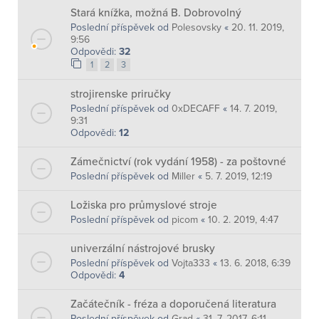
Stará knížka, možná B. Dobrovolný
Poslední příspěvek od
Polesovsky
«
20. 11. 2019,
9:56
Odpovědi:
32
1
2
3
strojirenske priručky
Poslední příspěvek od
0xDECAFF
«
14. 7. 2019,
9:31
Odpovědi:
12
Zámečnictví (rok vydání 1958) - za poštovné
Poslední příspěvek od
Miller
«
5. 7. 2019, 12:19
Ložiska pro průmyslové stroje
Poslední příspěvek od
picom
«
10. 2. 2019, 4:47
univerzální nástrojové brusky
Poslední příspěvek od
Vojta333
«
13. 6. 2018, 6:39
Odpovědi:
4
Začátečník - fréza a doporučená literatura
Poslední příspěvek od
Grad
«
31. 7. 2017, 6:11