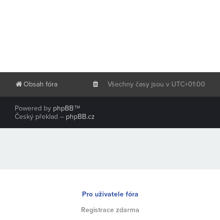
Obsah fóra
Všechny časy jsou v
UTC+01:00
Powered by
phpBB
™
Český překlad –
phpBB.cz
Pro uživatele fóra
Registrace zdarma