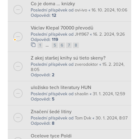
Co je doma ... knizky
Poslední příspěvek od
ovi-ivo
«
16. 10. 2024, 10:06
Odpovědi:
12
Václav Klepal 70000 převodů
Poslední příspěvek od
JH1967
«
16. 2. 2024, 9:26
Odpovědi:
119
…
1
5
6
7
8
Z akej staršej knihy sú tieto skeny?
Poslední příspěvek od
zverodoktor
«
15. 2. 2024,
8:05
Odpovědi:
2
uložisko tech literatury HUN
Poslední příspěvek od
shaolin
«
31. 1. 2024, 12:59
Odpovědi:
5
Značení šedé litiny
Poslední příspěvek od
Tom Dvk
«
30. 1. 2024, 8:07
Odpovědi:
8
Ocelove tyce Poldi