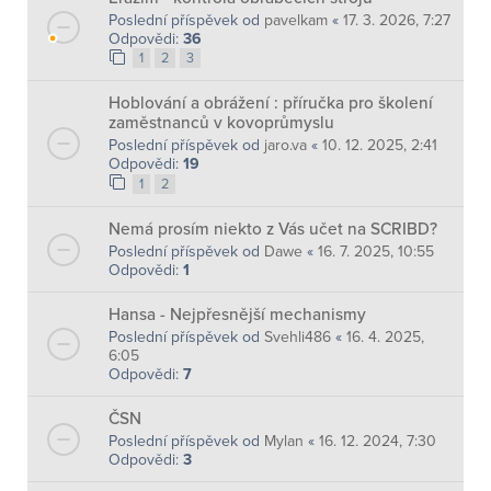
Poslední příspěvek od
pavelkam
«
17. 3. 2026, 7:27
Odpovědi:
36
1
2
3
Hoblování a obrážení : příručka pro školení
zaměstnanců v kovoprůmyslu
Poslední příspěvek od
jaro.va
«
10. 12. 2025, 2:41
Odpovědi:
19
1
2
Nemá prosím niekto z Vás učet na SCRIBD?
Poslední příspěvek od
Dawe
«
16. 7. 2025, 10:55
Odpovědi:
1
Hansa - Nejpřesnější mechanismy
Poslední příspěvek od
Svehli486
«
16. 4. 2025,
6:05
Odpovědi:
7
ČSN
Poslední příspěvek od
Mylan
«
16. 12. 2024, 7:30
Odpovědi:
3