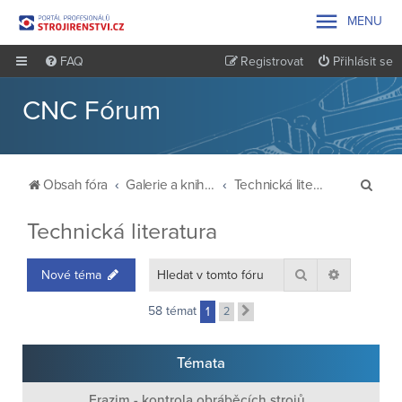

MENU
FAQ
Registrovat
Přihlásit se
CNC Fórum
H
Obsah fóra
Galerie a knihovna
Technická literatura
l
Technická literatura
e
d
Hledat
Pokročilé 
Nové téma
a
t
58 témat
1
2
Další
Témata
Erazim - kontrola obráběcích strojů