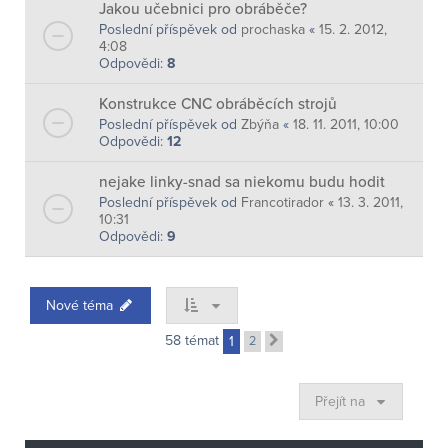
Jakou učebnici pro obráběče?
Poslední příspěvek od
prochaska
«
15. 2. 2012,
4:08
Odpovědi:
8
Konstrukce CNC obráběcích strojů
Poslední příspěvek od
Zbýňa
«
18. 11. 2011, 10:00
Odpovědi:
12
nejake linky-snad sa niekomu budu hodit
Poslední příspěvek od
Francotirador
«
13. 3. 2011,
10:31
Odpovědi:
9
Nové téma
58 témat
1
2
Další
Přejít na