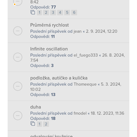
8:42
Odpovědi:
77
1
2
3
4
5
6
Průměrná rychlost
Poslední příspěvek od
jean
«
2. 9. 2024, 12:20
Odpovědi:
11
Infinite oscillation
Poslední příspěvek od
el_fuego333
«
26. 8. 2024,
7:54
Odpovědi:
3
podložka, autíčko a kulička
Poslední příspěvek od
Thomeeque
«
5. 3. 2024,
10:02
Odpovědi:
13
duha
Poslední příspěvek od
fmodel
«
18. 12. 2023, 11:36
Odpovědi:
18
1
2
odvalování kružnice