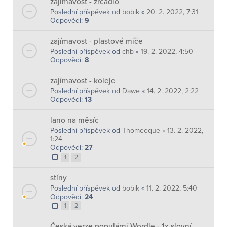
zajímavost - zrcadlo
Poslední příspěvek od
bobik
«
20. 2. 2022, 7:31
Odpovědi:
9
zajímavost - plastové míče
Poslední příspěvek od
chb
«
19. 2. 2022, 4:50
Odpovědi:
8
zajímavost - koleje
Poslední příspěvek od
Dawe
«
14. 2. 2022, 2:22
Odpovědi:
13
lano na měsíc
Poslední příspěvek od
Thomeeque
«
13. 2. 2022,
1:24
Odpovědi:
27
1
2
stíny
Poslední příspěvek od
bobik
«
11. 2. 2022, 5:40
Odpovědi:
24
1
2
Česká verze populární Wordle - 1x slovní