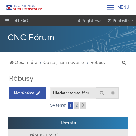

MENU
FAQ
Registrovat
Přihlásit se
CNC Fórum
H
Obsah fóra
Co se jinam nevešlo
Rébusy
l
Rébusy
e
d
Hledat
Pokročilé 
Nové téma
a
t
54 témat
1
2
Další
Témata
rébus - urči fí