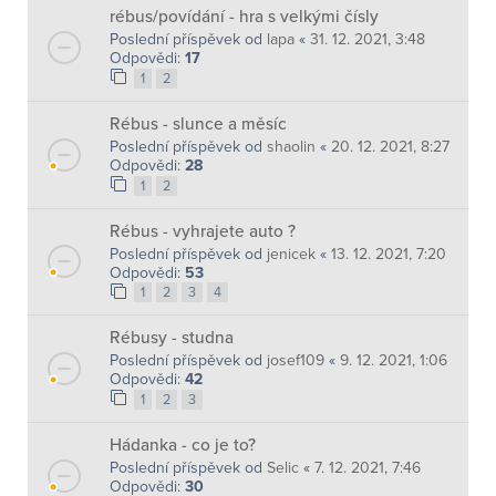
rébus/povídání - hra s velkými čísly
Poslední příspěvek od
lapa
«
31. 12. 2021, 3:48
Odpovědi:
17
1
2
Rébus - slunce a měsíc
Poslední příspěvek od
shaolin
«
20. 12. 2021, 8:27
Odpovědi:
28
1
2
Rébus - vyhrajete auto ?
Poslední příspěvek od
jenicek
«
13. 12. 2021, 7:20
Odpovědi:
53
1
2
3
4
Rébusy - studna
Poslední příspěvek od
josef109
«
9. 12. 2021, 1:06
Odpovědi:
42
1
2
3
Hádanka - co je to?
Poslední příspěvek od
Selic
«
7. 12. 2021, 7:46
Odpovědi:
30