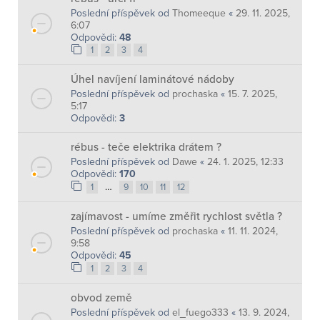
Poslední příspěvek od
Thomeeque
«
29. 11. 2025,
6:07
Odpovědi:
48
1
2
3
4
Úhel navíjení laminátové nádoby
Poslední příspěvek od
prochaska
«
15. 7. 2025,
5:17
Odpovědi:
3
rébus - teče elektrika drátem ?
Poslední příspěvek od
Dawe
«
24. 1. 2025, 12:33
Odpovědi:
170
…
1
9
10
11
12
zajímavost - umíme změřit rychlost světla ?
Poslední příspěvek od
prochaska
«
11. 11. 2024,
9:58
Odpovědi:
45
1
2
3
4
obvod země
Poslední příspěvek od
el_fuego333
«
13. 9. 2024,