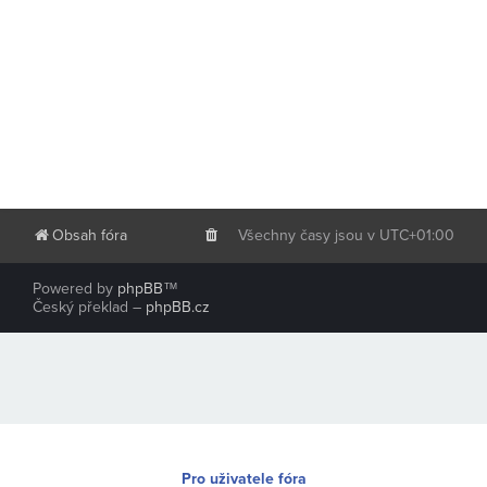
Obsah fóra
Všechny časy jsou v
UTC+01:00
Powered by
phpBB
™
Český překlad –
phpBB.cz
Pro uživatele fóra