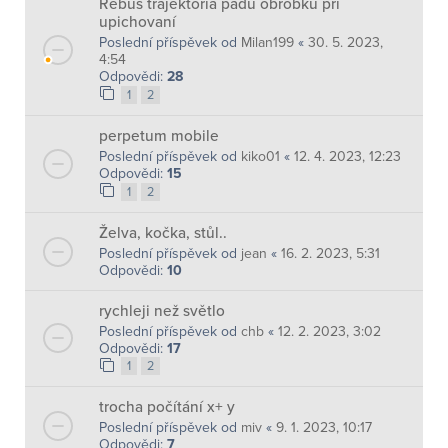
Rébus trajektória pádu obrobku pri
upichovaní
Poslední příspěvek od
Milan199
«
30. 5. 2023,
4:54
Odpovědi:
28
1
2
perpetum mobile
Poslední příspěvek od
kiko01
«
12. 4. 2023, 12:23
Odpovědi:
15
1
2
Želva, kočka, stůl..
Poslední příspěvek od
jean
«
16. 2. 2023, 5:31
Odpovědi:
10
rychleji než světlo
Poslední příspěvek od
chb
«
12. 2. 2023, 3:02
Odpovědi:
17
1
2
trocha počítání x+ y
Poslední příspěvek od
miv
«
9. 1. 2023, 10:17
Odpovědi:
7