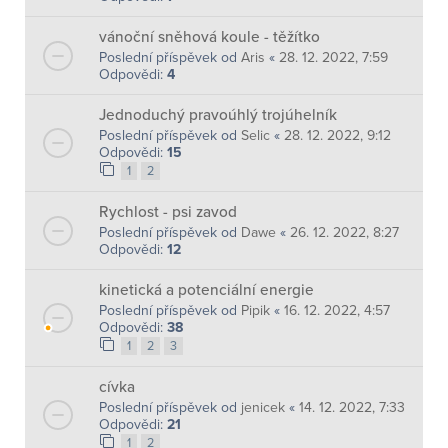
vánoční sněhová koule - těžítko
Poslední příspěvek od
Aris
«
28. 12. 2022, 7:59
Odpovědi:
4
Jednoduchý pravoúhlý trojúhelník
Poslední příspěvek od
Selic
«
28. 12. 2022, 9:12
Odpovědi:
15
1
2
Rychlost - psi zavod
Poslední příspěvek od
Dawe
«
26. 12. 2022, 8:27
Odpovědi:
12
kinetická a potenciální energie
Poslední příspěvek od
Pipik
«
16. 12. 2022, 4:57
Odpovědi:
38
1
2
3
cívka
Poslední příspěvek od
jenicek
«
14. 12. 2022, 7:33
Odpovědi:
21
1
2