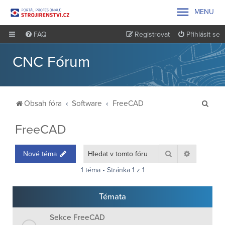

MENU
FAQ
Registrovat
Přihlásit se
CNC Fórum
H
Obsah fóra
Software
FreeCAD
l
FreeCAD
e
d
Hledat
Pokročilé 
Nové téma
a
1 téma • Stránka
1
z
1
t
Témata
Sekce FreeCAD