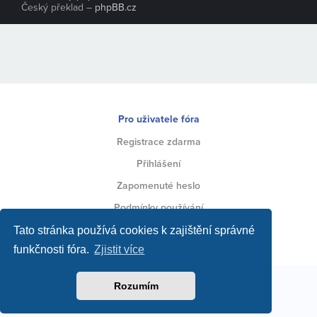
Český překlad –
phpBB.cz
Pro uživatele fóra
Registrace zdarma
Přihlášení
Zapomenuté heslo
Podmínky používání
Ochrana soukromí
Tato stránka používá cookies k zajištění správné
funkčnosti fóra.
Zjistit více
Toto fórum vytvářejí jeho uživatelé za podpory jeho
Rozumím
zakladatele a administrátora
.
Inzerci na fóru spravuje provozovatel webu
Strojirenstvi.cz