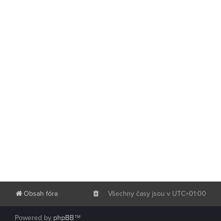
Obsah fóra
Všechny časy jsou v
UTC+01:00
Powered by
phpBB
™