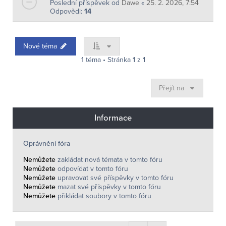
Poslední příspěvek od
Dawe
«
25. 2. 2026, 7:54
Odpovědi:
14
Nové téma
1 téma • Stránka
1
z
1
Přejít na
Informace
Oprávnění fóra
Nemůžete
zakládat nová témata v tomto fóru
Nemůžete
odpovídat v tomto fóru
Nemůžete
upravovat své příspěvky v tomto fóru
Nemůžete
mazat své příspěvky v tomto fóru
Nemůžete
přikládat soubory v tomto fóru