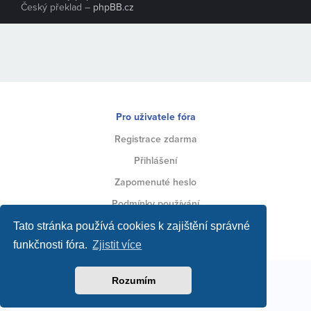
Český překlad –
phpBB.cz
Pro uživatele fóra
Registrace zdarma
Přihlášení
Zapomenuté heslo
Podmínky používání
Ochrana soukromí
Tato stránka používá cookies k zajištění správné
funkčnosti fóra.
Zjistit více
Toto fórum vytvářejí jeho uživatelé za podpory jeho
Rozumím
zakladatele a administrátora
.
Inzerci na fóru spravuje provozovatel webu
Strojirenstvi.cz