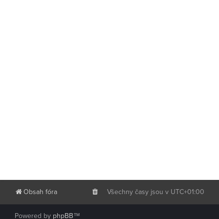
Obsah fóra
Všechny časy jsou v
UTC+01:00
Powered by
phpBB
™