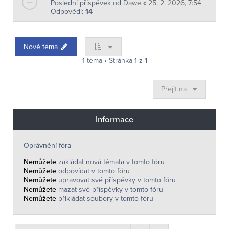
Poslední příspěvek od
Dawe
«
25. 2. 2026, 7:54
Odpovědi:
14
Nové téma
1 téma • Stránka
1
z
1
Přejít na
Informace
Oprávnění fóra
Nemůžete
zakládat nová témata v tomto fóru
Nemůžete
odpovídat v tomto fóru
Nemůžete
upravovat své příspěvky v tomto fóru
Nemůžete
mazat své příspěvky v tomto fóru
Nemůžete
přikládat soubory v tomto fóru