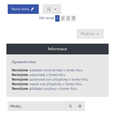
Nové téma
146 témat
1
2
3
Další
Přejít na
Informace
Oprávnění fóra
Nemůžete
zakládat nová témata v tomto fóru
Nemůžete
odpovídat v tomto fóru
Nemůžete
upravovat své příspěvky v tomto fóru
Nemůžete
mazat své příspěvky v tomto fóru
Nemůžete
přikládat soubory v tomto fóru
Hledat
Pokročilé hledání