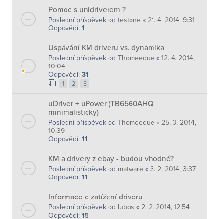
Pomoc s unidriverem ?
Poslední příspěvek od
testone
«
21. 4. 2014, 9:31
Odpovědi:
1
Uspávání KM driveru vs. dynamika
Poslední příspěvek od
Thomeeque
«
12. 4. 2014,
10:04
Odpovědi:
31
1
2
3
uDriver + uPower (TB6560AHQ
minimalisticky)
Poslední příspěvek od
Thomeeque
«
25. 3. 2014,
10:39
Odpovědi:
11
KM a drivery z ebay - budou vhodné?
Poslední příspěvek od
matware
«
3. 2. 2014, 3:37
Odpovědi:
11
Informace o zatížení driveru
Poslední příspěvek od
lubos
«
2. 2. 2014, 12:54
Odpovědi:
15