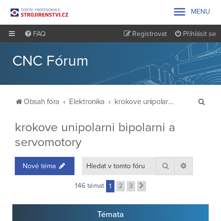

MENU
FAQ
Registrovat
Přihlásit se
CNC Fórum
H
Obsah fóra
Elektronika
krokove unipolarni bipolarni a servomotory
l
krokove unipolarni bipolarni a
e
servomotory
d
a
Hledat
Pokročilé 
Nové téma
t
146 témat
1
2
3
Další
Témata