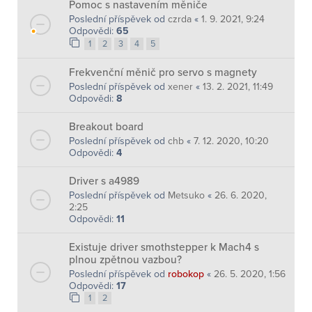
Pomoc s nastavením měniče
Poslední příspěvek od
czrda
«
1. 9. 2021, 9:24
Odpovědi:
65
1
2
3
4
5
Frekvenční měnič pro servo s magnety
Poslední příspěvek od
xener
«
13. 2. 2021, 11:49
Odpovědi:
8
Breakout board
Poslední příspěvek od
chb
«
7. 12. 2020, 10:20
Odpovědi:
4
Driver s a4989
Poslední příspěvek od
Metsuko
«
26. 6. 2020,
2:25
Odpovědi:
11
Existuje driver smothstepper k Mach4 s
plnou zpětnou vazbou?
Poslední příspěvek od
robokop
«
26. 5. 2020, 1:56
Odpovědi:
17
1
2