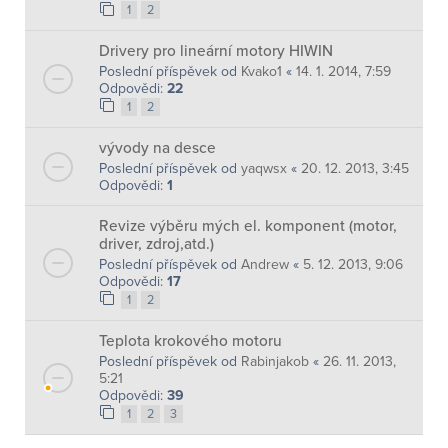
1
2
Drivery pro lineární motory HIWIN
Poslední příspěvek od
Kvako1
«
14. 1. 2014, 7:59
Odpovědi:
22
1
2
vývody na desce
Poslední příspěvek od
yaqwsx
«
20. 12. 2013, 3:45
Odpovědi:
1
Revize výběru mých el. komponent (motor,
driver, zdroj,atd.)
Poslední příspěvek od
Andrew
«
5. 12. 2013, 9:06
Odpovědi:
17
1
2
Teplota krokového motoru
Poslední příspěvek od
Rabinjakob
«
26. 11. 2013,
5:21
Odpovědi:
39
1
2
3