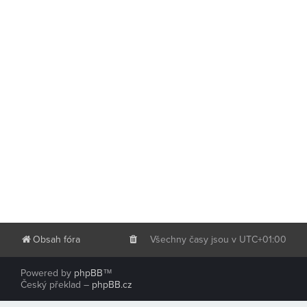
Obsah fóra
Všechny časy jsou v
UTC+01:00
Powered by
phpBB
™
Český překlad –
phpBB.cz