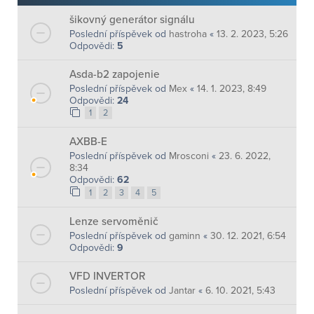
šikovný generátor signálu
Poslední příspěvek od
hastroha
«
13. 2. 2023, 5:26
Odpovědi:
5
Asda-b2 zapojenie
Poslední příspěvek od
Mex
«
14. 1. 2023, 8:49
Odpovědi:
24
1
2
AXBB-E
Poslední příspěvek od
Mrosconi
«
23. 6. 2022,
8:34
Odpovědi:
62
1
2
3
4
5
Lenze servoměnič
Poslední příspěvek od
gaminn
«
30. 12. 2021, 6:54
Odpovědi:
9
VFD INVERTOR
Poslední příspěvek od
Jantar
«
6. 10. 2021, 5:43