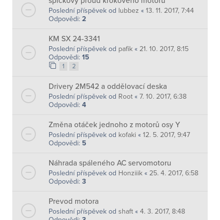
špičkový proud krokového motoru
Poslední příspěvek od
lubbez
«
13. 11. 2017, 7:44
Odpovědi:
2
KM SX 24-3341
Poslední příspěvek od
pafik
«
21. 10. 2017, 8:15
Odpovědi:
15
1
2
Drivery 2M542 a oddělovací deska
Poslední příspěvek od
Root
«
7. 10. 2017, 6:38
Odpovědi:
4
Změna otáček jednoho z motorů osy Y
Poslední příspěvek od
kofaki
«
12. 5. 2017, 9:47
Odpovědi:
5
Náhrada spáleného AC servomotoru
Poslední příspěvek od
Honziiik
«
25. 4. 2017, 6:58
Odpovědi:
3
Prevod motora
Poslední příspěvek od
shaft
«
4. 3. 2017, 8:48
Odpovědi:
3