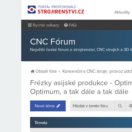
Aktuality
Rychlé odkazy
FAQ
CNC Fórum
Největší české fórum o strojírenství, CNC strojích a 3D 
Obsah fóra
Konvenční a CNC stroje, provoz údr
Frézky asijské produkce - Opti
Optimum, a tak dále a tak dále
Hled
Nové téma
Témata