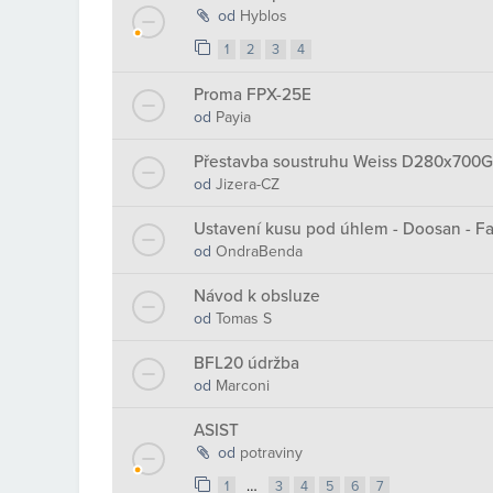
od
Hyblos
1
2
3
4
Proma FPX-25E
od
Payia
Přestavba soustruhu Weiss D280x700G 
od
Jizera-CZ
Ustavení kusu pod úhlem - Doosan - F
od
OndraBenda
Návod k obsluze
od
Tomas S
BFL20 údržba
od
Marconi
ASIST
od
potraviny
…
1
3
4
5
6
7