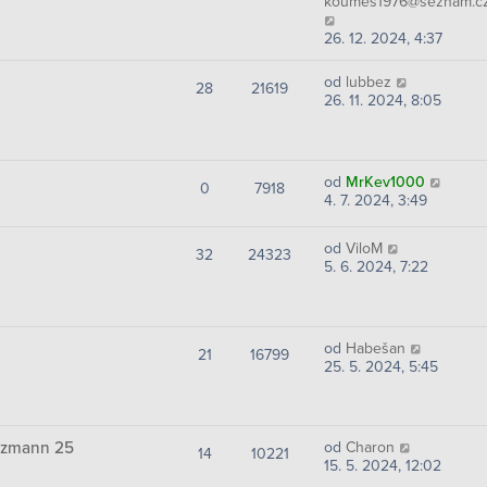
koumes1976@seznam.c
26. 12. 2024, 4:37
od
lubbez
28
21619
26. 11. 2024, 8:05
od
MrKev1000
0
7918
4. 7. 2024, 3:49
od
ViloM
32
24323
5. 6. 2024, 7:22
od
Habešan
21
16799
25. 5. 2024, 5:45
olzmann 25
od
Charon
14
10221
15. 5. 2024, 12:02