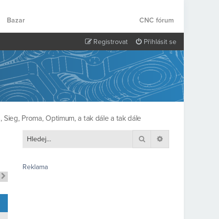
Bazar
CNC fórum
Registrovat
Přihlásit se
 Sieg, Proma, Optimum, a tak dále a tak dále
Hledat
Pokročilé hledání
Reklama
Další