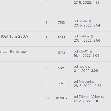
27. 5. 2022, 4:56
od
pavlík
6
7513
20. 5. 2022, 8:54
(OptiTurn 2807)
od
Hyblos
6
8033
20. 4. 2022, 8:56
anuc - Renishaw
od
kiko01
1
5761
16. 4. 2022, 9:06
od
novic
1
5919
6. 4. 2022, 3:29
od
Marconi
3
6878
28. 3. 2022, 10:53
od
Zdenek Valter
96
107002
12. 2. 2022, 5:40