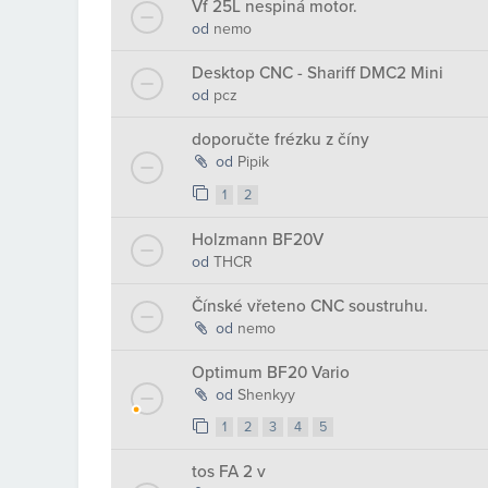
Vf 25L nespiná motor.
od
nemo
Desktop CNC - Shariff DMC2 Mini
od
pcz
doporučte frézku z číny
od
Pipik
1
2
Holzmann BF20V
od
THCR
Čínské vřeteno CNC soustruhu.
od
nemo
Optimum BF20 Vario
od
Shenkyy
1
2
3
4
5
tos FA 2 v