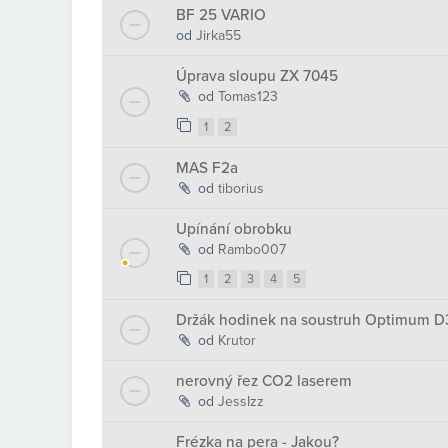
BF 25 VARIO
od
Jirka55
Úprava sloupu ZX 7045
od
Tomas123
1
2
MAS F2a
od
tiborius
Upínání obrobku
od
Rambo007
1
2
3
4
5
Držák hodinek na soustruh Optimum 
od
Krutor
nerovný řez CO2 laserem
od
JessIzz
Frézka na pera - Jakou?