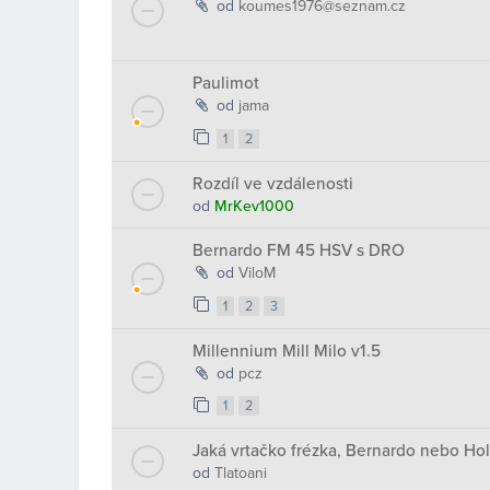
od
koumes1976@seznam.cz
Paulimot
od
jama
1
2
Rozdíl ve vzdálenosti
od
MrKev1000
Bernardo FM 45 HSV s DRO
od
ViloM
1
2
3
Millennium Mill Milo v1.5
od
pcz
1
2
Jaká vrtačko frézka, Bernardo nebo H
od
Tlatoani