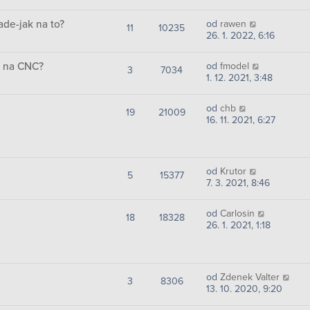
de-jak na to?
od
rawen
11
10235
26. 1. 2022, 6:16
u na CNC?
od
fmodel
3
7034
1. 12. 2021, 3:48
od
chb
19
21009
16. 11. 2021, 6:27
od
Krutor
5
15377
7. 3. 2021, 8:46
od
Carlosin
18
18328
26. 1. 2021, 1:18
od
Zdenek Valter
3
8306
13. 10. 2020, 9:20