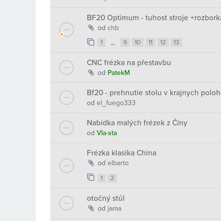
BF20 Optimum - tuhost stroje +rozbor
od
chb
…
1
9
10
11
12
13
CNC frézka na přestavbu
od
PatekM
Bf20 - prehnutie stolu v krajnych poloh
od
el_fuego333
Nabídka malých frézek z Číny
od
Vla-sta
Frézka klasika China
od
elbarto
1
2
otočný stůl
od
jama