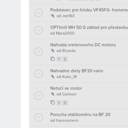
Podstavec pro frézku VF45FG- homema
od
Jan163
OPTImill MH 50 G základ pro přestavb
od
Mara2000
Nahrada vretenoveho DC motoru
od
Ricardo
1
2
Nahradne diely BF20 vario
od
Kuko_M
Netočí se motor
od
Carlosin
1
2
Porucha otáčkoměru na BF 20
od
hausnumero