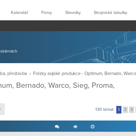
Kalendář
Firmy
Slovníky
Strojnické tabulky
tiskárnách
žba, přestavba
Frézky asijské produkce - Optimum, Bernado, Warco,
mum, Bernado, Warco, Sieg, Proma,
at
Pokročilé hledání
130 témat
1
2
3