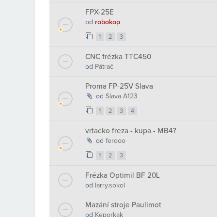
FPX-25E
od
robokop
1
2
3
CNC frézka TTC450
od
Pátrač
Proma FP-25V Slava
od
Slava A123
1
2
3
4
vrtacko freza - kupa - MB4?
od
ferooo
1
2
3
Frézka Optimil BF 20L
od
larry.sokol
Mazání stroje Paulimot
od
Keporkak