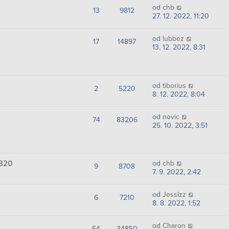
od
chb
13
9812
27. 12. 2022, 11:20
od
lubbez
17
14897
13. 12. 2022, 8:31
od
tiborius
2
5220
8. 12. 2022, 8:04
od
novic
74
83206
25. 10. 2022, 3:51
D320
od
chb
9
8708
7. 9. 2022, 2:42
od
JessIzz
6
7210
8. 8. 2022, 1:52
od
Charon
54
34850