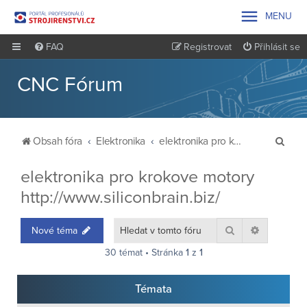

MENU
FAQ
Registrovat
Přihlásit se
CNC Fórum
H
Obsah fóra
Elektronika
elektronika pro krokove motory http://www.siliconbrain.biz/
l
elektronika pro krokove motory
e
http://www.siliconbrain.biz/
d
a
Hledat
Pokročilé 
Nové téma
t
30 témat • Stránka
1
z
1
Témata