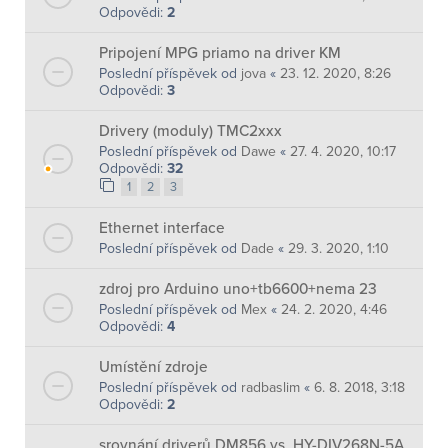
Odpovědi:
2
Pripojení MPG priamo na driver KM
Poslední příspěvek od
jova
«
23. 12. 2020, 8:26
Odpovědi:
3
Drivery (moduly) TMC2xxx
Poslední příspěvek od
Dawe
«
27. 4. 2020, 10:17
Odpovědi:
32
1
2
3
Ethernet interface
Poslední příspěvek od
Dade
«
29. 3. 2020, 1:10
zdroj pro Arduino uno+tb6600+nema 23
Poslední příspěvek od
Mex
«
24. 2. 2020, 4:46
Odpovědi:
4
Umístění zdroje
Poslední příspěvek od
radbaslim
«
6. 8. 2018, 3:18
Odpovědi:
2
srovnání driverů DM856 vs. HY-DIV268N-5A