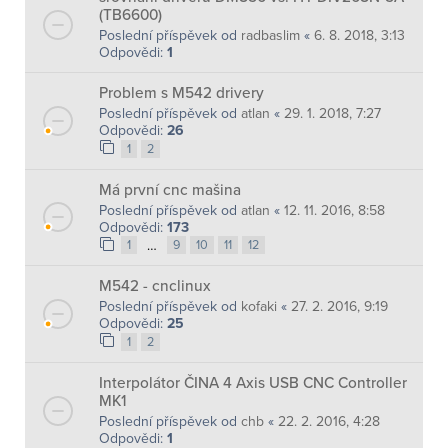
(TB6600)
Poslední příspěvek od
radbaslim
«
6. 8. 2018, 3:13
Odpovědi:
1
Problem s M542 drivery
Poslední příspěvek od
atlan
«
29. 1. 2018, 7:27
Odpovědi:
26
1
2
Má první cnc mašina
Poslední příspěvek od
atlan
«
12. 11. 2016, 8:58
Odpovědi:
173
…
1
9
10
11
12
M542 - cnclinux
Poslední příspěvek od
kofaki
«
27. 2. 2016, 9:19
Odpovědi:
25
1
2
Interpolátor ČINA 4 Axis USB CNC Controller
MK1
Poslední příspěvek od
chb
«
22. 2. 2016, 4:28
Odpovědi:
1