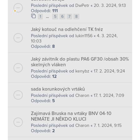
Poslední příspěvek od
DwPetr
«
20. 3. 2024, 9:13
Odpovědi:
111
…
1
5
6
7
8
Jaký kotouč na odlehčení TK fréz
Poslední příspěvek od
lukin1156
«
4. 3. 2024,
10:03
Odpovědi:
8
Jaký závitník do plastu PA6 GF30 /obsah 30%
skelných vláken
Poslední příspěvek od
kenybz
«
17. 2. 2024, 9:24
Odpovědi:
12
sada korunkových vrtáků
Poslední příspěvek od
Charon
«
17. 1. 2024, 7:09
Odpovědi:
5
Zajímavá Bruska na vrtáky BNV 04-10
NEMÁTE JI NĚKDO KLUCI
Poslední příspěvek od
Charon
«
7. 1. 2024, 9:15
Odpovědi:
2