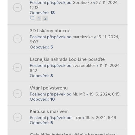
Poslední příspěvek od
GeeSnake
«
27. 11. 2024,
12:13
Odpovědi:
18
1
2
3D tiskárny obecně
Poslední příspěvek od
marekzcke
«
15. 11. 2024,
9:03
Odpovědi:
5
Lacnejšia náhrada Loc-Line-poraďte
Poslední příspěvek od
zverodoktor
«
11. 11. 2024,
8:12
Odpovědi:
8
Vrtání polystyrenu
Poslední příspěvek od
Mr. MR
«
19. 6. 2024, 8:15
Odpovědi:
10
Kartuše s mazivem
Poslední příspěvek od
j.p.m
«
18. 5. 2024, 6:49
Odpovědi:
5
Gola klíče (nástrčné klíče) s hranami dvou