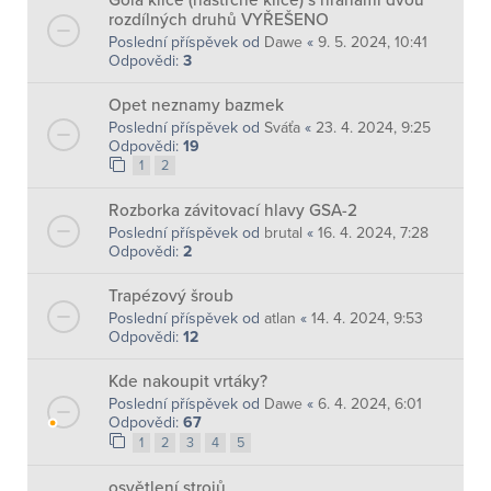
rozdílných druhů VYŘEŠENO
Poslední příspěvek od
Dawe
«
9. 5. 2024, 10:41
Odpovědi:
3
Opet neznamy bazmek
Poslední příspěvek od
Sváťa
«
23. 4. 2024, 9:25
Odpovědi:
19
1
2
Rozborka závitovací hlavy GSA-2
Poslední příspěvek od
brutal
«
16. 4. 2024, 7:28
Odpovědi:
2
Trapézový šroub
Poslední příspěvek od
atlan
«
14. 4. 2024, 9:53
Odpovědi:
12
Kde nakoupit vrtáky?
Poslední příspěvek od
Dawe
«
6. 4. 2024, 6:01
Odpovědi:
67
1
2
3
4
5
osvětlení strojů