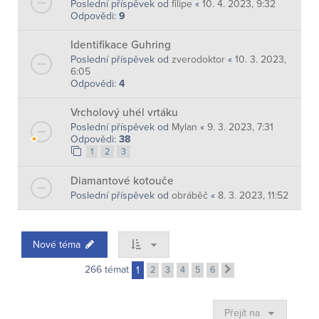
Poslední příspěvek od
filipe
«
10. 4. 2023, 9:32
Odpovědi:
9
Identifikace Guhring
Poslední příspěvek od
zverodoktor
«
10. 3. 2023,
6:05
Odpovědi:
4
Vrcholový uhél vrtáku
Poslední příspěvek od
Mylan
«
9. 3. 2023, 7:31
Odpovědi:
38
1
2
3
Diamantové kotouče
Poslední příspěvek od
obráběč
«
8. 3. 2023, 11:52
Nové téma
266 témat
1
2
3
4
5
6
Další
Přejít na