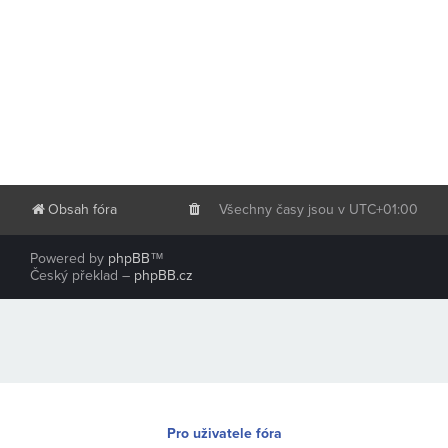
Obsah fóra
Všechny časy jsou v
UTC+01:00
Powered by
phpBB
™
Český překlad –
phpBB.cz
Pro uživatele fóra