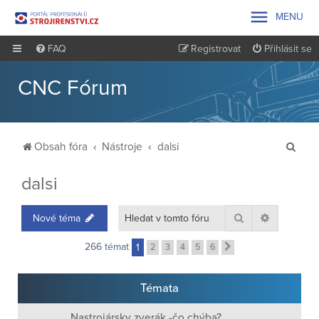

MENU
FAQ
Registrovat
Přihlásit se
CNC Fórum
H
Obsah fóra
Nástroje
dalsi
l
dalsi
e
d
Hledat
Pokročilé 
Nové téma
a
t
266 témat
1
2
3
4
5
6
Další
Témata
Nastrojársky zverák -čo chýba?