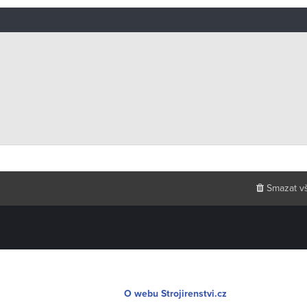
Smazat v
O webu Strojirenstvi.cz