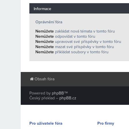
Informace
Oprávnění fóra
Nemůžete
zakládat nová témata v tomto fóru
Nemůžete
odpovídat v tomto fóru
Nemůžete
upravovat své příspěvky v tomto fóru
Nemůžete
mazat své příspěvky v tomto fóru
Nemůžete
přikládat soubory v tomto fóru
Obsah fóra
Powered by
phpBB
™
Český překlad –
phpBB.cz
Pro uživatele fóra
Pro firmy