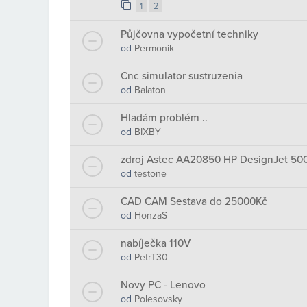
1
2
Půjčovna vypočetní techniky
od
Permonik
Cnc simulator sustruzenia
od
Balaton
Hladám problém ..
od
BIXBY
zdroj Astec AA20850 HP DesignJet 50
od
testone
CAD CAM Sestava do 25000Kč
od
HonzaS
nabíječka 110V
od
PetrT30
Novy PC - Lenovo
od
Polesovsky