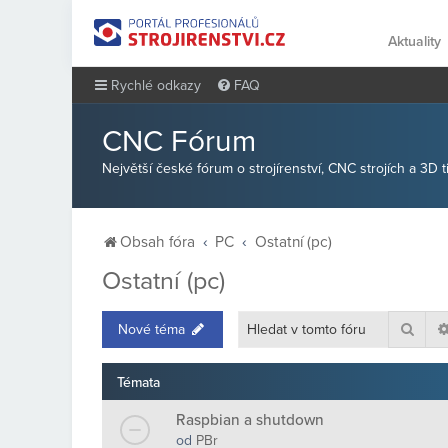
Aktuality
Rychlé odkazy
FAQ
CNC Fórum
Největší české fórum o strojírenství, CNC strojích a 3D 
Obsah fóra
PC
Ostatní (pc)
Ostatní (pc)
Hled
Nové téma
Témata
Raspbian a shutdown
od
PBr