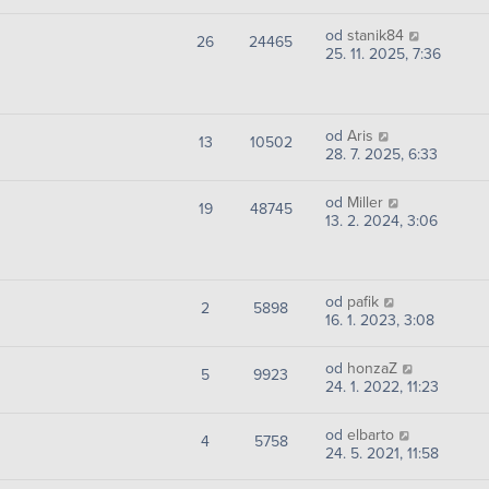
od
stanik84
26
24465
25. 11. 2025, 7:36
od
Aris
13
10502
28. 7. 2025, 6:33
od
Miller
19
48745
13. 2. 2024, 3:06
od
pafik
2
5898
16. 1. 2023, 3:08
od
honzaZ
5
9923
24. 1. 2022, 11:23
od
elbarto
4
5758
24. 5. 2021, 11:58