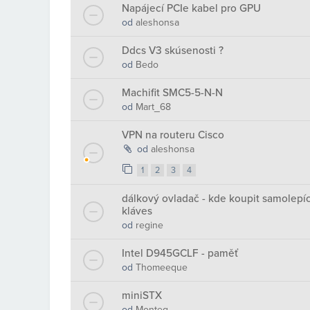
Napájecí PCIe kabel pro GPU
od
aleshonsa
Ddcs V3 skúsenosti ?
od
Bedo
Machifit SMC5-5-N-N
od
Mart_68
VPN na routeru Cisco
od
aleshonsa
1
2
3
4
dálkový ovladač - kde koupit samolepí
kláves
od
regine
Intel D945GCLF - paměť
od
Thomeeque
miniSTX
od
Monteg