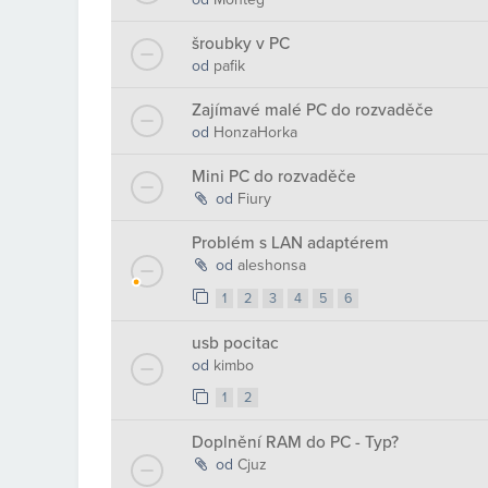
šroubky v PC
od
pafik
Zajímavé malé PC do rozvaděče
od
HonzaHorka
Mini PC do rozvaděče
od
Fiury
Problém s LAN adaptérem
od
aleshonsa
1
2
3
4
5
6
usb pocitac
od
kimbo
1
2
Doplnění RAM do PC - Typ?
od
Cjuz