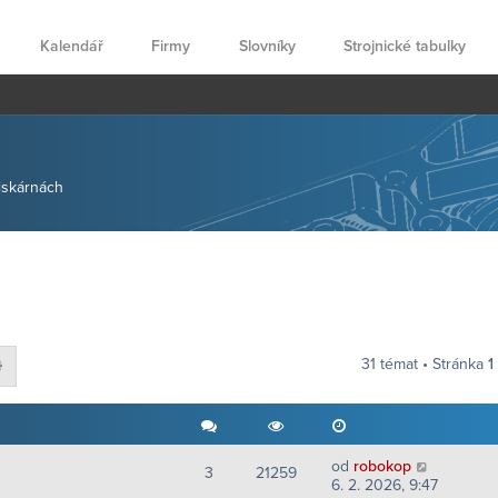
Kalendář
Firmy
Slovníky
Strojnické tabulky
tiskárnách
31 témat • Stránka
1
at
Pokročilé hledání
od
robokop
3
21259
6. 2. 2026, 9:47