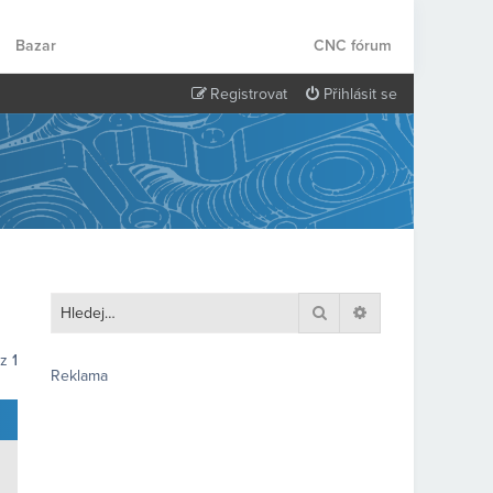
Bazar
CNC fórum
Registrovat
Přihlásit se
Hledat
Pokročilé hledání
z
1
Reklama