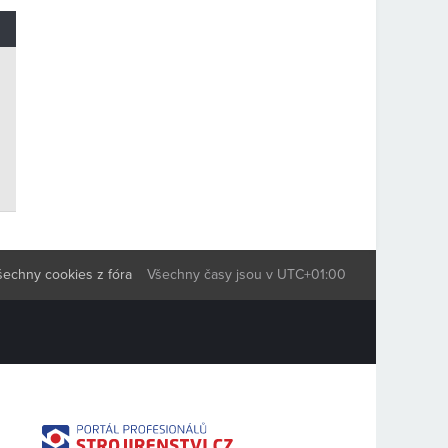
šechny cookies z fóra
Všechny časy jsou v
UTC+01:00