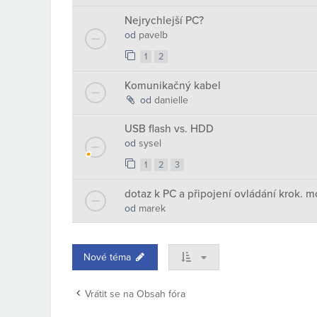
Nejrychlejší PC?
od
pavelb
1
2
Komunikačný kabel
od
danielle
USB flash vs. HDD
od
sysel
1
2
3
dotaz k PC a připojení ovládání krok. m
od
marek
Nové téma
Vrátit se na Obsah fóra