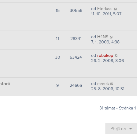
od
Eteriuss
15
30556
11. 10. 2011, 5:07
od
H4N$
11
28341
7. 1. 2009, 4:38
od
robokop
30
53424
26. 2. 2008, 8:06
otorů
od
marek
9
24666
25. 8. 2006, 10:31
31 témat • Stránka
1
Přejít na