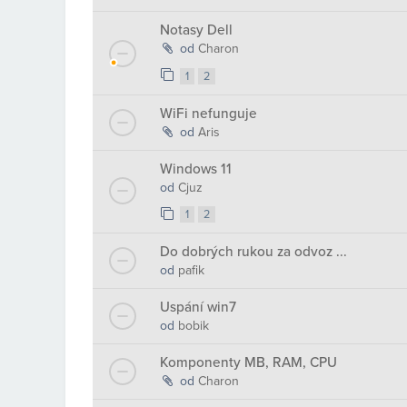
Notasy Dell
od
Charon
1
2
WiFi nefunguje
od
Aris
Windows 11
od
Cjuz
1
2
Do dobrých rukou za odvoz ...
od
pafik
Uspání win7
od
bobik
Komponenty MB, RAM, CPU
od
Charon