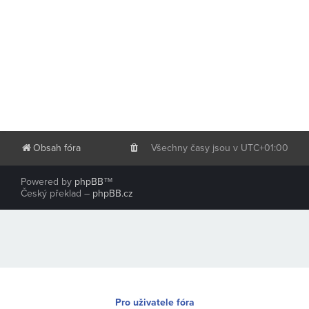
Obsah fóra
Všechny časy jsou v
UTC+01:00
Powered by
phpBB
™
Český překlad –
phpBB.cz
Pro uživatele fóra