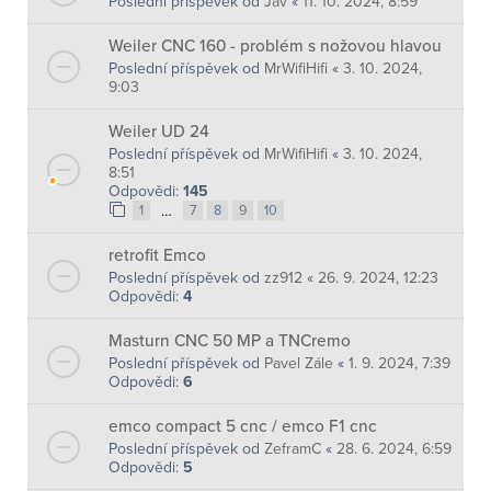
Poslední příspěvek od
Jav
«
11. 10. 2024, 8:59
Weiler CNC 160 - problém s nožovou hlavou
Poslední příspěvek od
MrWifiHifi
«
3. 10. 2024,
9:03
Weiler UD 24
Poslední příspěvek od
MrWifiHifi
«
3. 10. 2024,
8:51
Odpovědi:
145
…
1
7
8
9
10
retrofit Emco
Poslední příspěvek od
zz912
«
26. 9. 2024, 12:23
Odpovědi:
4
Masturn CNC 50 MP a TNCremo
Poslední příspěvek od
Pavel Zále
«
1. 9. 2024, 7:39
Odpovědi:
6
emco compact 5 cnc / emco F1 cnc
Poslední příspěvek od
ZeframC
«
28. 6. 2024, 6:59
Odpovědi:
5