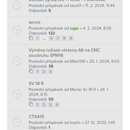
Poslední příspěvek od
kiko01
«
11. 2. 2024, 11:44
Odpovědi:
5
servis
Poslední příspěvek od
zajac
«
4. 2. 2024, 8:39
Odpovědi:
122
…
1
6
7
8
9
Výměna ložisek vřetena A6 na CNC
soustruhu SPM16
Poslední příspěvek od
Milan199
«
25. 1. 2024, 9:03
Odpovědi:
38
1
2
3
SV 18 R
Poslední příspěvek od
Marian Sv 18 R
«
24. 1.
2024, 8:15
Odpovědi:
55
1
2
3
4
CTX410
Poslední příspěvek od
koptic
«
27. 12. 2023, 1:45
Odpovědi:
1