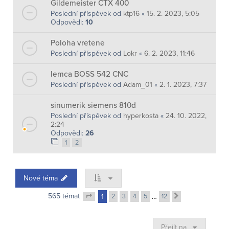
Gildemeister CTX 400
Poslední příspěvek od
ktp16
«
15. 2. 2023, 5:05
Odpovědi:
10
Poloha vretene
Poslední příspěvek od
Lokr
«
6. 2. 2023, 11:46
Iemca BOSS 542 CNC
Poslední příspěvek od
Adam_01
«
2. 1. 2023, 7:37
sinumerik siemens 810d
Poslední příspěvek od
hyperkosta
«
24. 10. 2022,
2:24
Odpovědi:
26
1
2
Nové téma
565 témat
1
2
3
4
5
…
12
Další
Stránka
1
z
12
Přejít na