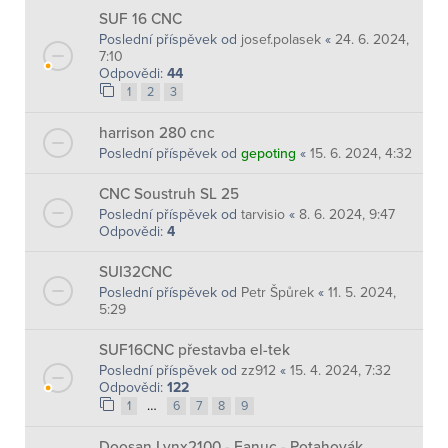
SUF 16 CNC
Poslední příspěvek od
josef.polasek
«
24. 6. 2024,
7:10
Odpovědi:
44
1
2
3
harrison 280 cnc
Poslední příspěvek od
gepoting
«
15. 6. 2024, 4:32
CNC Soustruh SL 25
Poslední příspěvek od
tarvisio
«
8. 6. 2024, 9:47
Odpovědi:
4
SUI32CNC
Poslední příspěvek od
Petr Špůrek
«
11. 5. 2024,
5:29
SUF16CNC přestavba el-tek
Poslední příspěvek od
zz912
«
15. 4. 2024, 7:32
Odpovědi:
122
…
1
6
7
8
9
Doosan Lynx2100 - Fanuc - Potahovák