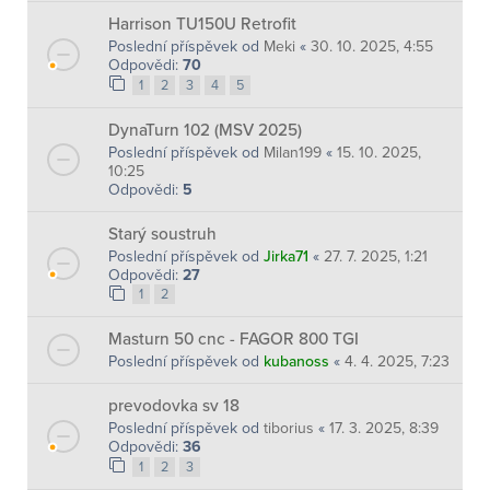
Harrison TU150U Retrofit
Poslední příspěvek od
Meki
«
30. 10. 2025, 4:55
Odpovědi:
70
1
2
3
4
5
DynaTurn 102 (MSV 2025)
Poslední příspěvek od
Milan199
«
15. 10. 2025,
10:25
Odpovědi:
5
Starý soustruh
Poslední příspěvek od
Jirka71
«
27. 7. 2025, 1:21
Odpovědi:
27
1
2
Masturn 50 cnc - FAGOR 800 TGI
Poslední příspěvek od
kubanoss
«
4. 4. 2025, 7:23
prevodovka sv 18
Poslední příspěvek od
tiborius
«
17. 3. 2025, 8:39
Odpovědi:
36
1
2
3