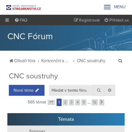

MENU
FAQ
Registrovat
Přihlásit se
CNC Fórum
H
Obsah fóra
Konvenční a CNC stroje, provoz údržba, přestavba
CNC soustruhy
l
CNC soustruhy
e
d
Hledat
Pokročilé 
Nové téma
a
t
565 témat
1
2
3
4
5
…
12
Další
Stránka
1
z
12
Témata
Spinner