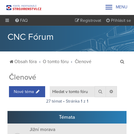

MENU
FAQ
Registrovat
Přihlásit se
CNC Fórum
H
Obsah fóra
O tomto fóru
Členové
l
Členové
e
d
Hledat
Pokročilé 
Nové téma
a
27 témat • Stránka
1
z
1
t
Témata
Jižní morava