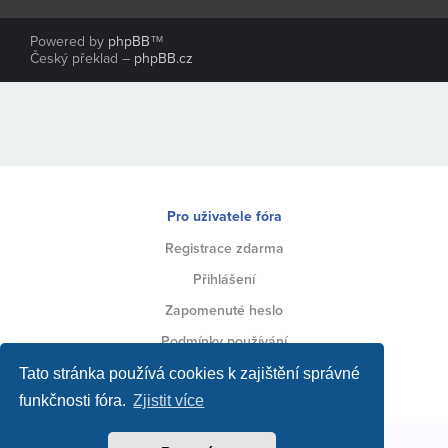
Powered by
phpBB
™
Český překlad –
phpBB.cz
Pro uživatele fóra
Registrace zdarma
Přihlášení
Zapomenuté heslo
Podmínky používání
Ochrana soukromí
Tato stránka používá cookies k zajištění správné
funkčnosti fóra.
Zjistit více