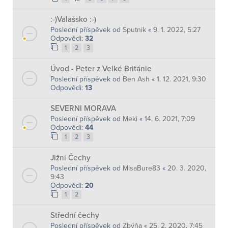
:-)Valašsko :-)
Poslední příspěvek od
Sputnik
«
9. 1. 2022, 5:27
Odpovědi:
32
1
2
3
Úvod - Peter z Velké Británie
Poslední příspěvek od
Ben Ash
«
1. 12. 2021, 9:30
Odpovědi:
13
SEVERNI MORAVA
Poslední příspěvek od
Meki
«
14. 6. 2021, 7:09
Odpovědi:
44
1
2
3
Jižní Čechy
Poslední příspěvek od
MisaBure83
«
20. 3. 2020,
9:43
Odpovědi:
20
1
2
Střední čechy
Poslední příspěvek od
Zbýňa
«
25. 2. 2020, 7:45