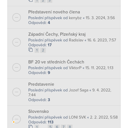
1
2
3
Představení nového člena
Poslední příspěvek od
kenybz
«
15. 3. 2024, 3:56
Odpovědi:
4
Západní Čechy, Plzeňský kraj
Poslední příspěvek od
Radislav
«
16. 6. 2023, 7:57
Odpovědi:
17
1
2
BF 20 ve středních Čechách
Poslední příspěvek od
ViktorP
«
15. 11. 2022, 1:13
Odpovědi:
9
Predstavenie
Poslední příspěvek od
Jozef Saga
«
9. 4. 2022,
7:44
Odpovědi:
3
Slovensko
Poslední příspěvek od
LONI SVK
«
2. 2. 2022, 5:58
Odpovědi:
113
…
1
5
6
7
8