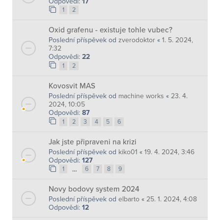
Odpovědi:
17
1
2
Oxid grafenu - existuje tohle vubec?
Poslední příspěvek od
zverodoktor
«
1. 5. 2024,
7:32
Odpovědi:
22
1
2
Kovosvit MAS
Poslední příspěvek od
machine works
«
23. 4.
2024, 10:05
Odpovědi:
87
1
2
3
4
5
6
Jak jste připraveni na krizi
Poslední příspěvek od
kiko01
«
19. 4. 2024, 3:46
Odpovědi:
127
…
1
6
7
8
9
Novy bodovy system 2024
Poslední příspěvek od
elbarto
«
25. 1. 2024, 4:08
Odpovědi:
12