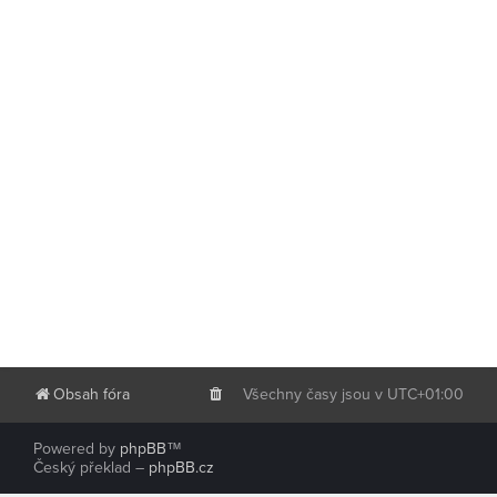
Obsah fóra
Všechny časy jsou v
UTC+01:00
Powered by
phpBB
™
Český překlad –
phpBB.cz