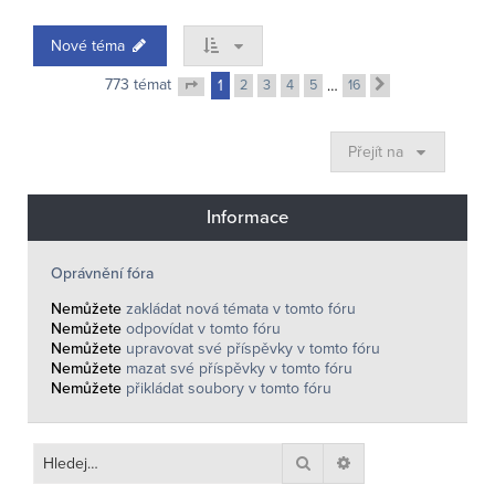
Nové téma
773 témat
1
2
3
4
5
…
16
Další
Stránka
1
z
16
Přejít na
Informace
Oprávnění fóra
Nemůžete
zakládat nová témata v tomto fóru
Nemůžete
odpovídat v tomto fóru
Nemůžete
upravovat své příspěvky v tomto fóru
Nemůžete
mazat své příspěvky v tomto fóru
Nemůžete
přikládat soubory v tomto fóru
Hledat
Pokročilé hledání