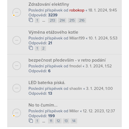
Zdražování elektřiny
Poslední příspěvek od
robokop
«
18. 1. 2024, 9:45
Odpovědi:
3239
…
1
213
214
215
216
Výměna etážového kotle
Poslední příspěvek od
Milan199
«
10. 1. 2024, 5:53
Odpovědi:
21
1
2
bezpečnost především - v retro podání
Poslední příspěvek od
fmodel
«
3. 1. 2024, 1:52
Odpovědi:
6
LED baterka píská.
Poslední příspěvek od
shaolin
«
3. 1. 2024, 1:00
Odpovědi:
13
No to čumím...
Poslední příspěvek od
Miller
«
12. 12. 2023, 12:37
Odpovědi:
199
…
1
11
12
13
14