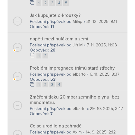
1
2
3
4
5
Jak kupujete o-kroužky?
Poslední příspěvek od
Mílap
«
31. 12. 2025, 9:11
Odpovědi:
11
napětí mezi nulákem a zemí
Poslední příspěvek od
Jiří M
«
7. 11. 2025, 11:03
Odpovědi:
26
1
2
Problém impregnace trámů staré střechy
Poslední příspěvek od
elbarto
«
6. 11. 2025, 8:37
Odpovědi:
53
1
2
3
4
Změření tlaku 20 mbar zemního plynu, bez
manometru.
Poslední příspěvek od
elbarto
«
29. 10. 2025, 3:47
Odpovědi:
7
Co se urodilo na zahradě
Poslední příspěvek od
Axim
«
14. 9. 2025, 2:12