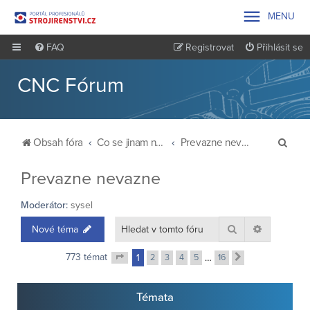

MENU
FAQ
Registrovat
Přihlásit se
CNC Fórum
H
Obsah fóra
Co se jinam nevešlo
Prevazne nevazne
l
Prevazne nevazne
e
d
Moderátor:
sysel
a
Hledat
Pokročilé 
Nové téma
t
773 témat
1
2
3
4
5
…
16
Další
Stránka
1
z
16
Témata