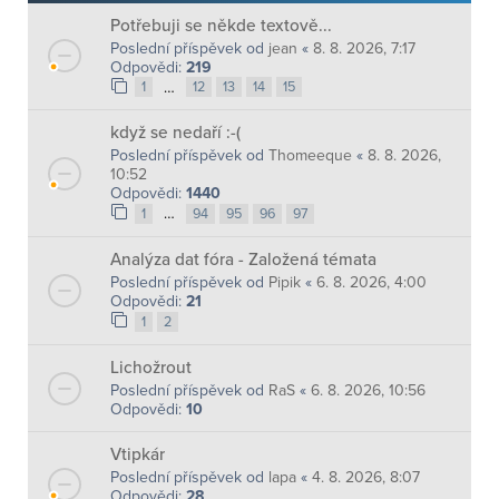
Potřebuji se někde textově...
Poslední příspěvek od
jean
«
8. 8. 2026, 7:17
Odpovědi:
219
…
1
12
13
14
15
když se nedaří :-(
Poslední příspěvek od
Thomeeque
«
8. 8. 2026,
10:52
Odpovědi:
1440
…
1
94
95
96
97
Analýza dat fóra - Založená témata
Poslední příspěvek od
Pipik
«
6. 8. 2026, 4:00
Odpovědi:
21
1
2
Lichožrout
Poslední příspěvek od
RaS
«
6. 8. 2026, 10:56
Odpovědi:
10
Vtipkár
Poslední příspěvek od
lapa
«
4. 8. 2026, 8:07
Odpovědi:
28