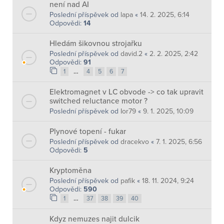
není nad AI
Poslední příspěvek od
lapa
«
14. 2. 2025, 6:14
Odpovědi:
14
Hledám šikovnou strojařku
Poslední příspěvek od
david.2
«
2. 2. 2025, 2:42
Odpovědi:
91
…
1
4
5
6
7
Elektromagnet v LC obvode -> co tak upravit
switched reluctance motor ?
Poslední příspěvek od
Ior79
«
9. 1. 2025, 10:09
Plynové topení - fukar
Poslední příspěvek od
dracekvo
«
7. 1. 2025, 6:56
Odpovědi:
5
Kryptoměna
Poslední příspěvek od
pafik
«
18. 11. 2024, 9:24
Odpovědi:
590
…
1
37
38
39
40
Kdyz nemuzes najit dulcik