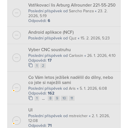
Vstřikovací lis Arburg Allrounder 221-55-250
Poslední příspěvek od
Sancho Panza
«
23. 2.
2026, 5:19
Odpovědi:
6
Android aplikace (NCF)
Poslední příspěvek od
Cjuz
«
15. 2. 2026, 5:23
Vyber CNC soustruhu
Poslední příspěvek od
Carlosin
«
26. 1. 2026, 4:10
Odpovědi:
17
1
2
Co Vám letos ježíšek nadělil do dílny, nebo
co jste si naježili sami
Poslední příspěvek od
Aris
«
5. 1. 2026, 6:08
Odpovědi:
162
…
1
8
9
10
11
UI
Poslední příspěvek od
mstreicher
«
2. 1. 2026,
12:08
Odpovědi:
71