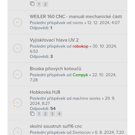
1
2
WEILER 160 CNC - manuál mechanické části
Poslední příspěvek od
nemo
«
12. 12. 2024, 4:07
Odpovědi:
1
Vyjiskřovací hlava IJV 2
Poslední příspěvek od
robokop
«
30. 10. 2024,
6:53
Odpovědi:
3
Bruska pilových kotoučů
Poslední příspěvek od
Cempyk
«
22. 10. 2024,
7:28
Hobkovka HJ8
Poslední příspěvek od
machine works
«
29. 9.
2024, 8:27
Odpovědi:
54
1
2
3
4
skolni soustruh suf16 cnc
Poslední příspěvek od
Democon
«
6. 8. 2024, 7:20