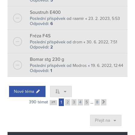
Odpovědi:
5
Soustruh E400
Poslední příspěvek od
raamir
«
23. 2. 2023, 5:53
Odpovědi:
6
Fréza F4S
Poslední příspěvek od
drom
«
30. 6. 2022, 7:51
Odpovědi:
2
Bomar stg 230 g
Poslední příspěvek od
Modros
«
19. 6. 2022, 12:44
Odpovědi:
1
Nové téma
390 témat
1
2
3
4
5
…
8
Další
Stránka
1
z
8
Přejít na