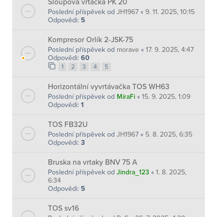
Sloupová vrtačka PK 20
Poslední příspěvek od
JH1967
«
9. 11. 2025, 10:15
Odpovědi:
5
Kompresor Orlík 2-JSK-75
Poslední příspěvek od
morave
«
17. 9. 2025, 4:47
Odpovědi:
60
1
2
3
4
5
Horizontální vyvrtávačka TOS WH63
Poslední příspěvek od
MíraFi
«
15. 9. 2025, 1:09
Odpovědi:
1
TOS FB32U
Poslední příspěvek od
JH1967
«
5. 8. 2025, 6:35
Odpovědi:
3
Bruska na vrtaky BNV 75 A
Poslední příspěvek od
Jindra_123
«
1. 8. 2025,
6:34
Odpovědi:
5
TOS sv16