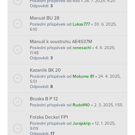
Poslední příspěvek od
RaS
«
26. 7. 2025, 4:20
Odpovědi:
3
Manuál BU 28
Poslední příspěvek od
Lukas777
«
30. 6. 2025,
6:10
Manuál k soustruhu AE4S37M
Poslední příspěvek od
renesachl
«
4. 6. 2025,
11:48
Odpovědi:
3
Kazanlik BK 20
Poslední příspěvek od
Mokume 81
«
24. 4. 2025,
5:51
Odpovědi:
8
Bruska B P 12
Poslední příspěvek od
Rudolf40
«
2. 3. 2025, 1:55
Frézka Deckel FP1
Poslední příspěvek od
Jurajskrip
«
12. 1. 2025,
9:09
Odpovědi:
17