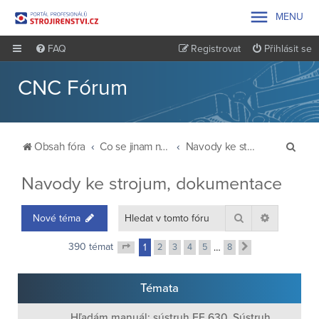

MENU
FAQ
Registrovat
Přihlásit se
CNC Fórum
H
Obsah fóra
Co se jinam nevešlo
Navody ke strojum, dokumentace
l
Navody ke strojum, dokumentace
e
d
Hledat
Pokročilé 
Nové téma
a
t
390 témat
1
2
3
4
5
…
8
Další
Stránka
1
z
8
Témata
Hľadám manuál: sústruh EE 630, Sústruh