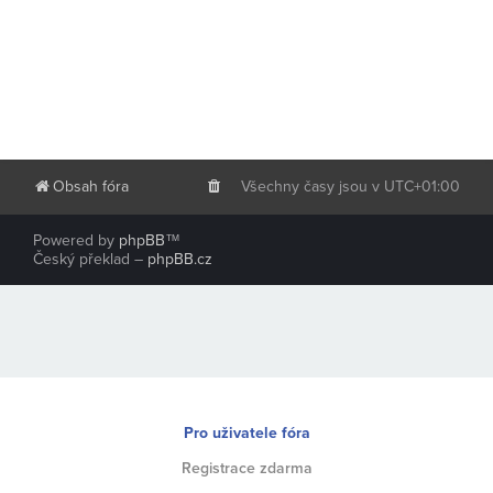
Obsah fóra
Všechny časy jsou v
UTC+01:00
Powered by
phpBB
™
Český překlad –
phpBB.cz
Pro uživatele fóra
Registrace zdarma