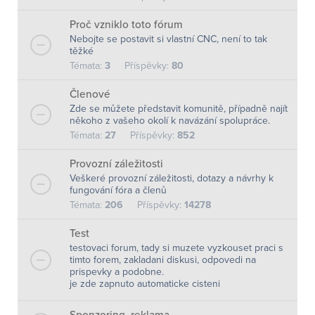
Proč vzniklo toto fórum
Nebojte se postavit si vlastní CNC, není to tak
těžké
Témata:
3
Příspěvky:
80
Členové
Zde se můžete představit komunitě, případně najít
někoho z vašeho okolí k navázání spolupráce.
Témata:
27
Příspěvky:
852
Provozní záležitosti
Veškeré provozní záležitosti, dotazy a návrhy k
fungování fóra a členů
Témata:
206
Příspěvky:
14278
Test
testovaci forum, tady si muzete vyzkouset praci s
timto forem, zakladani diskusi, odpovedi na
prispevky a podobne.
je zde zapnuto automaticke cisteni
Sponzoring, reklama