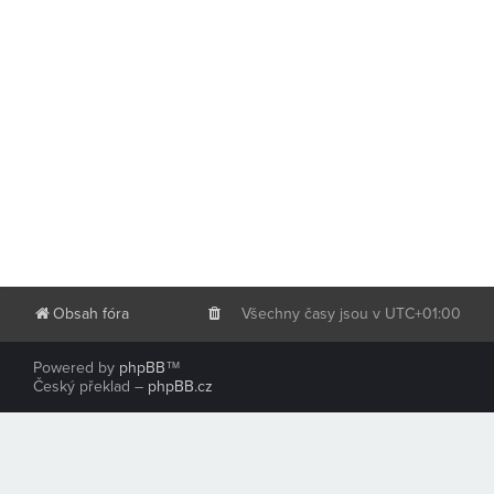
Obsah fóra
Všechny časy jsou v
UTC+01:00
Powered by
phpBB
™
Český překlad –
phpBB.cz