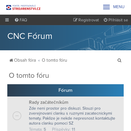

MENU
FAQ
Registrovat
Přihlásit se
CNC Fórum
H
Obsah fóra
O tomto fóru
l
O tomto fóru
e
d
Fórum
a
t
Rady začátečníkům
Zde neni prostor pro diskuzi. Slouzi pro
zverejnovani clanku s ruznymi zacatecnickymi
tematy. Paklize je nekde nepresnost kontaktujte
autora clanku pomoci SZ
Témata:
5
Příspěvky:
11