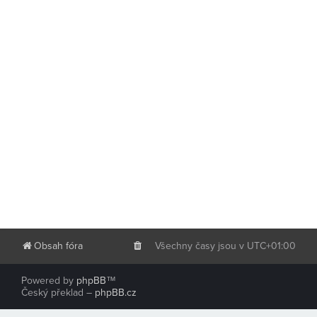
Obsah fóra
Všechny časy jsou v
UTC+01:00
Powered by
phpBB
™
Český překlad –
phpBB.cz