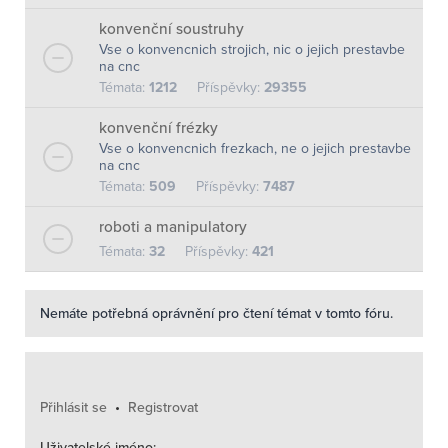
konvenční soustruhy
Vse o konvencnich strojich, nic o jejich prestavbe
na cnc
Témata:
1212
Příspěvky:
29355
konvenční frézky
Vse o konvencnich frezkach, ne o jejich prestavbe
na cnc
Témata:
509
Příspěvky:
7487
roboti a manipulatory
Témata:
32
Příspěvky:
421
Nemáte potřebná oprávnění pro čtení témat v tomto fóru.
Přihlásit se
•
Registrovat
Uživatelské jméno: