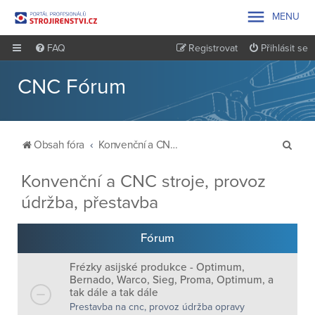

MENU
FAQ
Registrovat
Přihlásit se
CNC Fórum
H
Obsah fóra
Konvenční a CNC stroje, provoz údržba, přestavba
l
Konvenční a CNC stroje, provoz
e
údržba, přestavba
d
a
Fórum
t
Frézky asijské produkce - Optimum,
Bernado, Warco, Sieg, Proma, Optimum, a
tak dále a tak dále
Prestavba na cnc, provoz údržba opravy