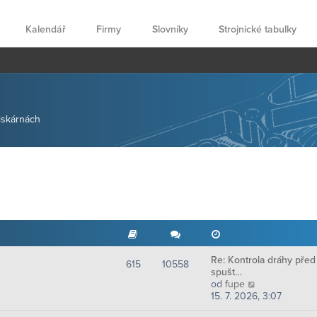
Kalendář
Firmy
Slovníky
Strojnické tabulky
tiskárnách
Re: Kontrola dráhy před
615
10558
spušt…
Z
od
fupe
o
15. 7. 2026, 3:07
b