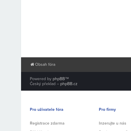
Obsah fóra
Powered by
phpBB
™
Český překlad –
phpBB.cz
Pro uživatele fóra
Pro firmy
Registrace zdarma
Inzerujte u nás