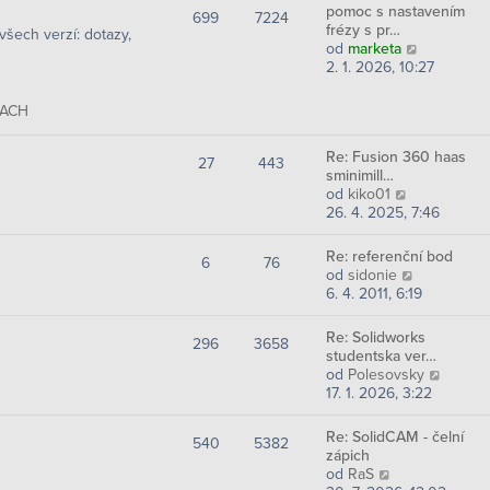
r
pomoc s nastavením
699
7224
a
frézy s pr…
šech verzí: dotazy,
z
Z
od
marketa
i
o
2. 1. 2026, 10:27
t
b
p
r
MACH
o
a
s
z
l
Re: Fusion 360 haas
i
27
443
e
sminimill…
t
d
Z
od
kiko01
p
n
o
26. 4. 2025, 7:46
o
í
b
s
p
r
l
Re: referenční bod
6
76
ř
a
e
Z
od
sidonie
í
z
d
o
6. 4. 2011, 6:19
s
i
n
b
p
t
í
r
Re: Solidworks
ě
p
296
3658
p
a
studentska ver…
v
o
ř
z
Z
od
Polesovsky
e
s
í
i
o
17. 1. 2026, 3:22
k
l
s
t
b
e
p
p
r
d
Re: SolidCAM - čelní
ě
o
540
5382
a
n
zápich
v
s
z
í
Z
od
RaS
e
l
i