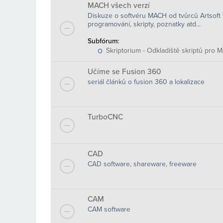
MACH všech verzí
Diskuze o softvéru MACH od tvůrců Artsoft v
programování, skripty, poznatky atd...
Subfórum:
Skriptorium - Odkladiště skriptů pro 
Učíme se Fusion 360
seriál článků o fusion 360 a lokalizace
TurboCNC
CAD
CAD software, shareware, freeware
CAM
CAM software