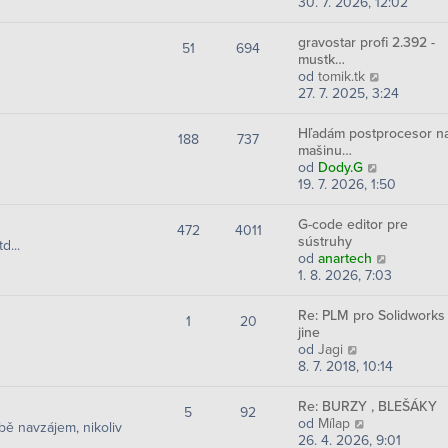
p
o
30. 7. 2026, 12:02
k
e
t
ř
b
d
p
í
r
n
gravostar profi 2.392 -
o
51
694
s
a
í
mustk…
s
p
z
p
Z
od
tomik.tk
l
ě
i
ř
o
27. 7. 2025, 3:24
e
v
t
í
b
d
e
p
s
r
n
Hľadám postprocesor n
k
o
188
737
p
a
í
mašinu…
s
ě
z
p
Z
od
Dody.G
l
v
i
ř
o
19. 7. 2026, 1:50
e
e
t
í
b
d
k
p
s
r
n
G-code editor pre
o
472
4011
p
a
í
sústruhy
d...
s
ě
z
p
Z
od
anartech
l
v
i
ř
o
1. 8. 2026, 7:03
e
e
t
í
b
d
k
p
s
r
n
Re: PLM pro Solidworks
o
1
20
p
a
í
jine
s
ě
z
p
Z
od
Jagi
l
v
i
ř
o
8. 7. 2018, 10:14
e
e
t
í
b
d
k
p
s
r
n
Re: BURZY , BLEŠÁKY
o
5
92
p
a
í
Z
od
Mílap
obě navzájem, nikoliv
s
ě
z
p
o
26. 4. 2026, 9:01
l