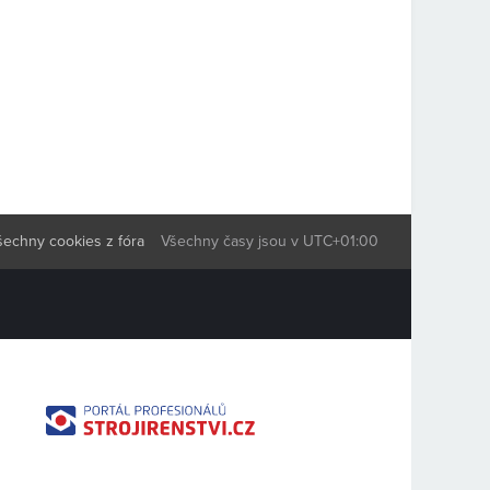
šechny cookies z fóra
Všechny časy jsou v
UTC+01:00