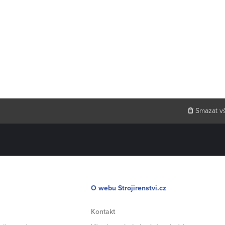
Smazat v
O webu Strojirenstvi.cz
Kontakt