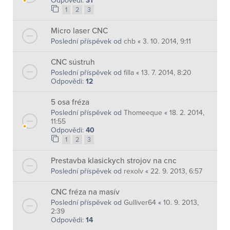
Odpovědi:
31
1
2
3
Micro laser CNC
Poslední příspěvek od
chb
«
3. 10. 2014, 9:11
CNC sústruh
Poslední příspěvek od
filla
«
13. 7. 2014, 8:20
Odpovědi:
12
5 osa fréza
Poslední příspěvek od
Thomeeque
«
18. 2. 2014,
11:55
Odpovědi:
40
1
2
3
Prestavba klasickych strojov na cnc
Poslední příspěvek od
rexolv
«
22. 9. 2013, 6:57
CNC fréza na masív
Poslední příspěvek od
Gulliver64
«
10. 9. 2013,
2:39
Odpovědi:
14