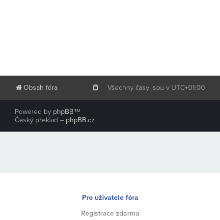
Obsah fóra
Všechny časy jsou v
UTC+01:00
Powered by
phpBB
™
Český překlad –
phpBB.cz
Pro uživatele fóra
Registrace zdarma