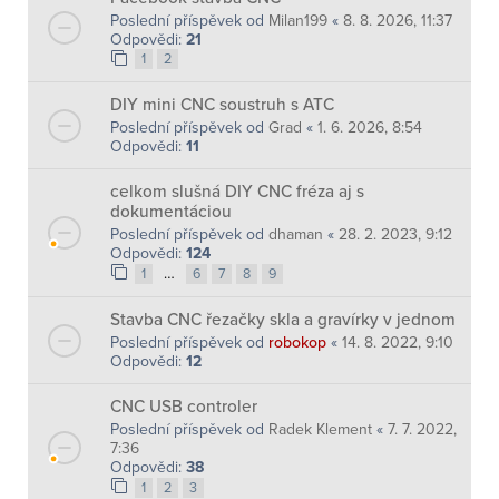
Poslední příspěvek od
Milan199
«
8. 8. 2026, 11:37
Odpovědi:
21
1
2
DIY mini CNC soustruh s ATC
Poslední příspěvek od
Grad
«
1. 6. 2026, 8:54
Odpovědi:
11
celkom slušná DIY CNC fréza aj s
dokumentáciou
Poslední příspěvek od
dhaman
«
28. 2. 2023, 9:12
Odpovědi:
124
…
1
6
7
8
9
Stavba CNC řezačky skla a gravírky v jednom
Poslední příspěvek od
robokop
«
14. 8. 2022, 9:10
Odpovědi:
12
CNC USB controler
Poslední příspěvek od
Radek Klement
«
7. 7. 2022,
7:36
Odpovědi:
38
1
2
3