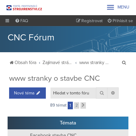

MENU
FAQ
Registrovat
Přihlásit se
CNC Fórum
H
Obsah fóra
Zajímavé stránky a odkazy
www stranky o stavbe CNC
l
www stranky o stavbe CNC
e
d
Hledat
Pokročilé 
Nové téma
a
t
89 témat
1
2
Další
Témata
Facebook stavba CNC