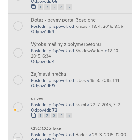
Odpovědi:
69
1
2
3
4
5
Dotaz - pevny portal 3ose cnc
Poslední příspěvek od
Kratus
«
18. 4. 2016, 8:05
Odpovědi:
1
Výroba mašiny z polymerbetonu
Poslední příspěvek od
ShadowWalker
«
12. 10.
2015, 6:34
Odpovědi:
4
Zajímavá hračka
Poslední příspěvek od
lubos
«
16. 8. 2015, 1:14
Odpovědi:
9
driver
Poslední příspěvek od
prami
«
22. 7. 2015, 7:12
Odpovědi:
72
1
2
3
4
5
CNC CO2 laser
Poslední příspěvek od
Hades
«
29. 3. 2015, 12:00