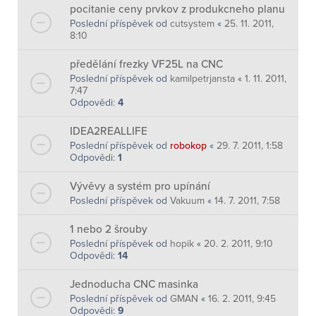
pocitanie ceny prvkov z produkcneho planu
Poslední příspěvek od
cutsystem
«
25. 11. 2011,
8:10
předělání frezky VF25L na CNC
Poslední příspěvek od
kamilpetrjansta
«
1. 11. 2011,
7:47
Odpovědi:
4
IDEA2REALLIFE
Poslední příspěvek od
robokop
«
29. 7. 2011, 1:58
Odpovědi:
1
Vývěvy a systém pro upínání
Poslední příspěvek od
Vakuum
«
14. 7. 2011, 7:58
1 nebo 2 šrouby
Poslední příspěvek od
hopik
«
20. 2. 2011, 9:10
Odpovědi:
14
Jednoducha CNC masinka
Poslední příspěvek od
GMAN
«
16. 2. 2011, 9:45
Odpovědi:
9