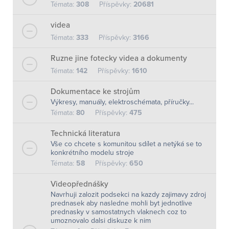
Témata:
308
Příspěvky:
20681
videa
Témata:
333
Příspěvky:
3166
Ruzne jine fotecky videa a dokumenty
Témata:
142
Příspěvky:
1610
Dokumentace ke strojům
Výkresy, manuály, elektroschémata, příručky...
Témata:
80
Příspěvky:
475
Technická literatura
Vše co chcete s komunitou sdílet a netýká se to
konkrétního modelu stroje
Témata:
58
Příspěvky:
650
Videopřednášky
Navrhuji zalozit podsekci na kazdy zajimavy zdroj
prednasek aby nasledne mohli byt jednotlive
prednasky v samostatnych vlaknech coz to
umoznovalo dalsi diskuze k nim