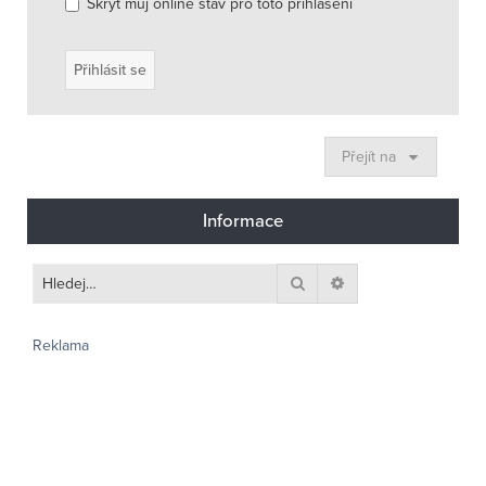
Skrýt můj online stav pro toto přihlášení
Přejít na
Informace
Hledat
Pokročilé hledání
Reklama