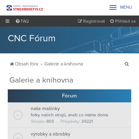

MENU
FAQ
Registrovat
Přihlásit se
CNC Fórum
H
Obsah fóra
Galerie a knihovna
l
Galerie a knihovna
e
d
Fórum
a
t
naše mašinky
fotky našich strojů, aneb co máme doma
Témata:
805
Příspěvky:
34221
výrobky a obrobky