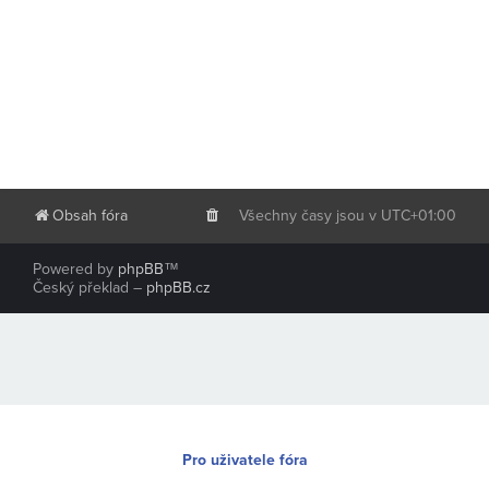
Obsah fóra
Všechny časy jsou v
UTC+01:00
Powered by
phpBB
™
Český překlad –
phpBB.cz
Pro uživatele fóra