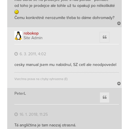
od toho je prodejce ale tohle už tu opakuji po několikáté
Čemu konkrétně nerozumíte třeba to dáme dohromady?
N
a
h
robokop
Citace
Site Admin
o
r
u
6. 3. 2011, 4:02
cesky manual jsem mu nabidnul, SZ cetl ale neodpovedel
Vsechna prava na chyby vyhrazena (E)
N
a
h
PeterL
Citace
o
r
u
16. 1. 2018, 11:25
Tá angličtina je tam naozaj otrasná.