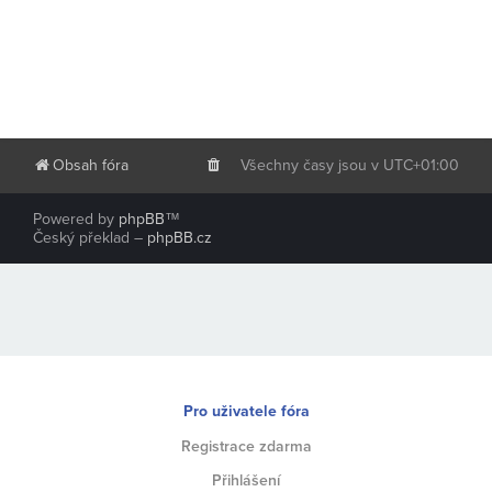
Obsah fóra
Všechny časy jsou v
UTC+01:00
Powered by
phpBB
™
Český překlad –
phpBB.cz
Pro uživatele fóra
Registrace zdarma
Přihlášení