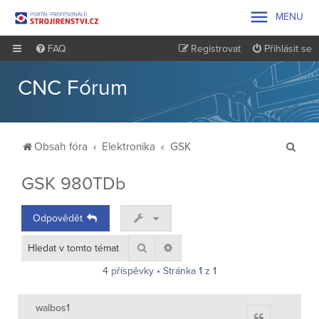

MENU
FAQ
Registrovat
Přihlásit se
CNC Fórum
H
Obsah fóra
Elektronika
GSK
l
GSK 980TDb
e
d
Odpovědět
a
t
Hledat
Pokročilé hledání
4 příspěvky • Stránka
1
z
1
walbos1
Citace