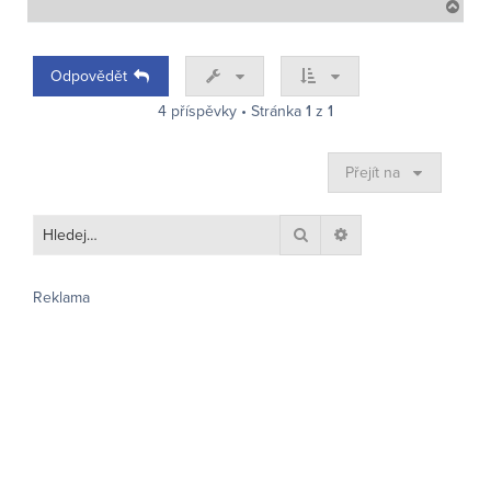
N
a
h
o
Odpovědět
r
u
4 příspěvky • Stránka
1
z
1
Přejít na
Hledat
Pokročilé hledání
Reklama