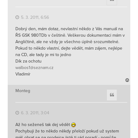
5. 3. 2011, 6:56
Dobrý den, mám dotaz, nevlastní někdo z Vás manuál na
ŘS GSK 980TDb v češtině. Veškerou dokumentaci mám v
Angličtině, ale ne vždy je všechno úplně srozumitelné.
Pokud to někdo vlastní, dejte vědět, mám zájem, nejlépe
na CD, ale tady je mi to jedno
Dík za ochotu
walbos1@seznam.cz
Vladimír
N
a
h
Monteg
Citace
o
r
u
6. 3. 2011, 3:04
Až ho seženeš tak dej vědět
Pochybuji že to někdo někdy přeloží pokud už system
máš obrat se na prodejce jistě ti rád poradí - pomůže