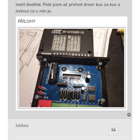
mohl dodělat. Poté jsem až přehoil driver kus za kus a
mrknul co s ním je.
PŘÍLOHY
N
a
h
lubbez
Citace
o
r