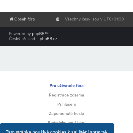
Obsah fóra
Všechny časy jsou v
UTC+01:00
Powered by
phpBB
™
Český překlad –
phpBB.cz
Pro uživatele fóra
Registrace zdarma
Přihlášení
Zapomenuté heslo
Podmínky používání
Ochrana soukromí
Tato stránka používá cookies k zajištění správné