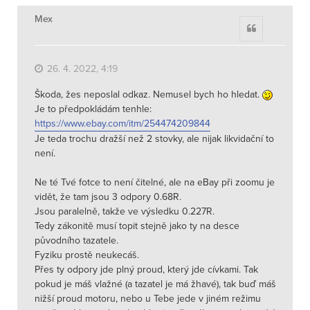
Mex
Citace
26. 4. 2022, 4:19
Škoda, žes neposlal odkaz. Nemusel bych ho hledat.
Je to předpokládám tenhle:
https://www.ebay.com/itm/254474209844
Je teda trochu dražší než 2 stovky, ale nijak likvidační to
není.
Ne té Tvé fotce to není čitelné, ale na eBay při zoomu je
vidět, že tam jsou 3 odpory 0.68R.
Jsou paralelně, takže ve výsledku 0.227R.
Tedy zákonitě musí topit stejně jako ty na desce
původního tazatele.
Fyziku prostě neukecáš.
Přes ty odpory jde plný proud, který jde cívkami. Tak
pokud je máš vlažné (a tazatel je má žhavé), tak buď máš
nižší proud motoru, nebo u Tebe jede v jiném režimu