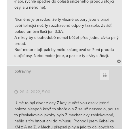
(např. rychle spadne do oblasti sníženého proudu stojící
osy, a u něho ne).
Nicméně je pravdou, že ty vlažné odpory jsou v praxi
uvěřitelnější než ty rozžhavené odpory tazatele. Zvlášť
pokud on tam tlačí jen 3.3A.
A nikdy by dlouhodobě neměl běžet přes jednu cívku plný
proud.
Buď motor stojí, pak by mělo zafungovat snížení proudu
stojící osy. Nebo motor jede, a pak se ty cívky střídají.
N
a
h
potraviny
Citace
o
r
u
26. 4. 2022, 5:00
U mě to byl diver z osy Z kdy je většivou osa v jedné
poloze alespoň když to shořelo a Z se už nezvedlo, pouze
to přeskakovalo jakoby bylo Z mechanicky zablokované,
nešlo s tím hnout ani do mínusu. Prohodil jsem Kabel ke
KM z A na Z, v Machu přepsal piny a jelo to dál abych to