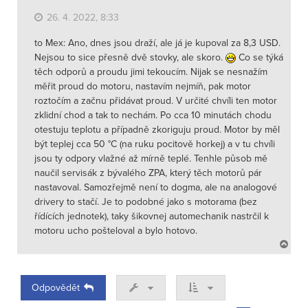
u
26. 4. 2022, 8:33
to Mex: Ano, dnes jsou draží, ale já je kupoval za 8,3 USD.
Nejsou to sice přesně dvě stovky, ale skoro.
Co se týká
těch odporů a proudu jimi tekoucím. Nijak se nesnažím
měřit proud do motoru, nastavím nejmíň, pak motor
roztočím a začnu přidávat proud. V určité chvíli ten motor
zklidní chod a tak to nechám. Po cca 10 minutách chodu
otestuju teplotu a případně zkoriguju proud. Motor by měl
být teplej cca 50 °C (na ruku pocitově horkej) a v tu chvíli
jsou ty odpory vlažné až mírně teplé. Tenhle působ mě
naučil servisák z bývalého ZPA, který těch motorů pár
nastavoval. Samozřejmě není to dogma, ale na analogové
drivery to stačí. Je to podobné jako s motorama (bez
řídících jednotek), taky šikovnej automechanik nastrčil k
motoru ucho pošteloval a bylo hotovo.
N
a
h
o
Odpovědět
r
u