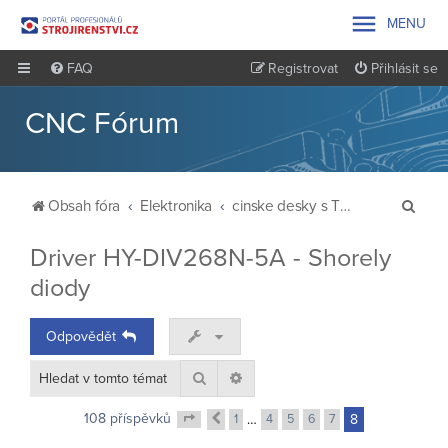

MENU
FAQ
Registrovat
Přihlásit se
CNC Fórum
H
Obsah fóra
Elektronika
cinske desky s TB-6560 cervena a modra
l
Driver HY-DIV268N-5A - Shorely
e
diody
d
a
Odpovědět
t
Hledat
Pokročilé hledání
108 příspěvků
1
…
4
5
6
7
8
Předchozí
Stránka
8
z
8