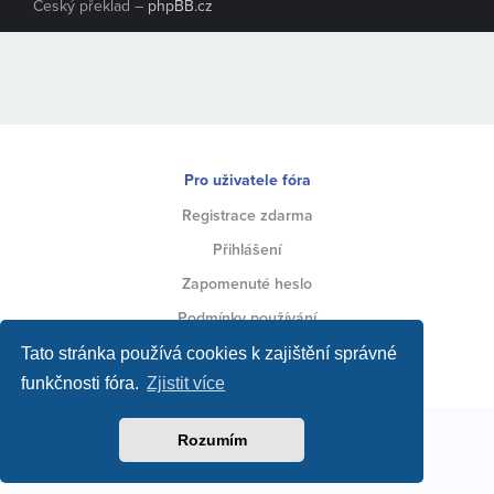
Český překlad –
phpBB.cz
Pro uživatele fóra
Registrace zdarma
Přihlášení
Zapomenuté heslo
Podmínky používání
Ochrana soukromí
Tato stránka používá cookies k zajištění správné
funkčnosti fóra.
Zjistit více
Rozumím
Toto fórum vytvářejí jeho uživatelé za podpory jeho
zakladatele a administrátora
.
Inzerci na fóru spravuje provozovatel webu
Strojirenstvi.cz