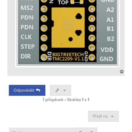
N
a
h
o
Odpovědět
r
u
1 příspěvek • Stránka
1
z
1
Přejít na