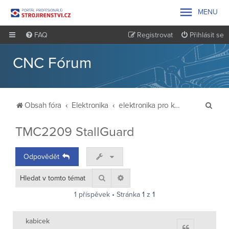

MENU
FAQ
Registrovat
Přihlásit se
CNC Fórum
H
Obsah fóra
Elektronika
elektronika pro krokove motory http://www.siliconbrain.biz/
l
TMC2209 StallGuard
e
d
Odpovědět
a
t
Hledat
Pokročilé hledání
1 příspěvek • Stránka
1
z
1
kabicek
Citace