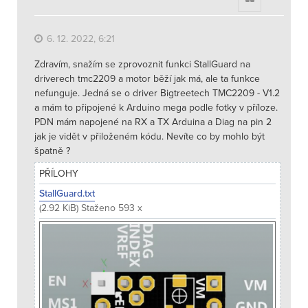
6. 12. 2022, 6:21
Zdravím, snažím se zprovoznit funkci StallGuard na
driverech tmc2209 a motor běží jak má, ale ta funkce
nefunguje. Jedná se o driver Bigtreetech TMC2209 - V1.2
a mám to připojené k Arduino mega podle fotky v příloze.
PDN mám napojené na RX a TX Arduina a Diag na pin 2
jak je vidět v přiloženém kódu. Nevíte co by mohlo být
špatně ?
PŘÍLOHY
StallGuard.txt
(2.92 KiB) Staženo 593 x