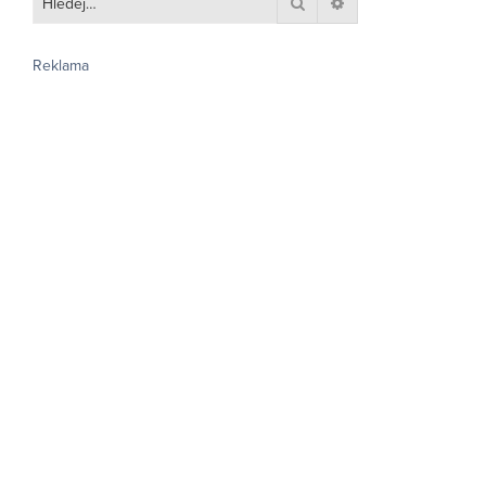
Hledat
Pokročilé hledání
Reklama