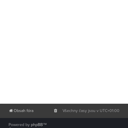
Obsah fóra
Všechny časy jsou v
UTC+01:00
Powered by
phpBB
™