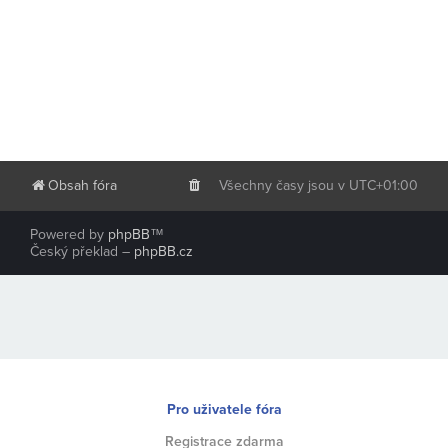
Obsah fóra
Všechny časy jsou v
UTC+01:00
Powered by
phpBB
™
Český překlad –
phpBB.cz
Pro uživatele fóra
Registrace zdarma