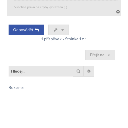
Vsechna prava na chyby vyhrazena (E)
N
a
h
o
Odpovědět
r
u
1 příspěvek • Stránka
1
z
1
Přejít na
Hledat
Pokročilé hledání
Reklama