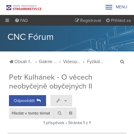

MENU
FAQ
Registrovat
Přihlásit se
CNC Fórum
H
Obsah fóra
Galerie a knihovna
Videopřednášky
Fyzikální čtvrtky
l
Petr Kulhánek - O věcech
e
neobyčejně obyčejných II
d
a
Odpovědět
t
Hledat
Pokročilé hledání
1 příspěvek • Stránka
1
z
1