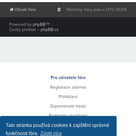
Obsah fóra
Všechny časy jsou v
UTC+01:00
Powered by
phpBB
™
Český překlad –
phpBB.cz
Pro uživatele fóra
Registrace zdarma
Přihlášení
Zapomenuté heslo
Podmínky používání
Ochrana soukromí
Tato stránka používá cookies k zajištění správné
funkčnosti fóra.
Zjistit více