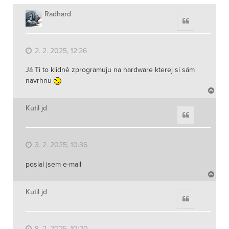
Radhard
Citace
2. 2. 2025, 12:26
Já Ti to klidně zprogramuju na hardware kterej si sám
navrhnu
N
a
h
Kutil jd
Citace
o
r
u
3. 2. 2025, 10:36
poslal jsem e-mail
N
a
h
Kutil jd
Citace
o
r
u
8. 2. 2025, 10:20