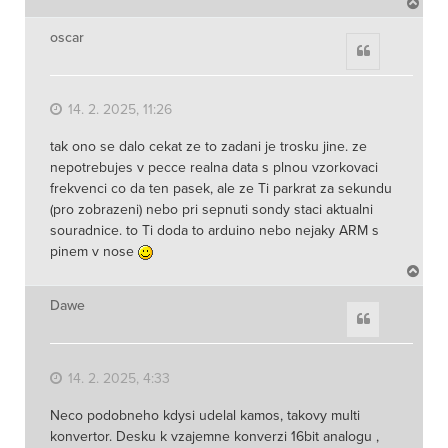
N
a
h
oscar
Citace
o
r
u
14. 2. 2025, 11:26
tak ono se dalo cekat ze to zadani je trosku jine. ze
nepotrebujes v pecce realna data s plnou vzorkovaci
frekvenci co da ten pasek, ale ze Ti parkrat za sekundu
(pro zobrazeni) nebo pri sepnuti sondy staci aktualni
souradnice. to Ti doda to arduino nebo nejaky ARM s
pinem v nose
N
a
h
Dawe
Citace
o
r
u
14. 2. 2025, 4:33
Neco podobneho kdysi udelal kamos, takovy multi
konvertor. Desku k vzajemne konverzi 16bit analogu ,