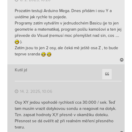
Prozatím testuji Arduino Mega. Dnes přidám i osu Y a
uvidíme jak rychle to pojede.
Programy zatím vytvářím v jednudochém Basicu (je to jen
geometrie a matematika), program pošlu kamošovi a ten jej
převede do Visual (nemusí moc přemýšlet nad sin, cos ....
).
Zatím jsou to jen 2 osy, ale čeká mě ještě osa Z , to bude
teprve sranda
N
a
h
Kutil jd
Citace
o
r
u
14. 2. 2025, 10:06
Osy XY jedou vpohodě rychlostí cca 30.000 / sek. Teď
tam musím vrazit dotykovou sondu a reagovat na dotyk.
Tzn. zapsat hodnoty X,Y přesně v okamžiku doteku.
Přesnost se dá ověřit až při realném měření přesného
tvaru.