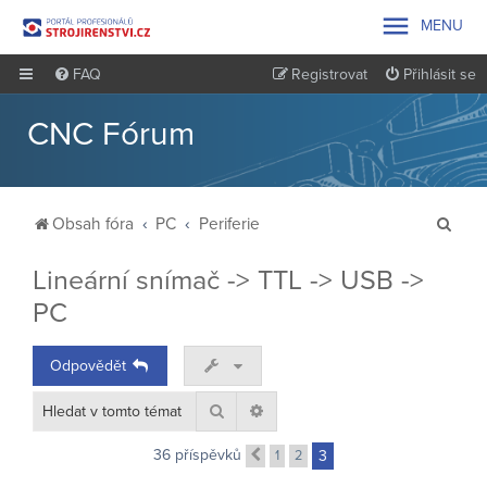

MENU
FAQ
Registrovat
Přihlásit se
CNC Fórum
H
Obsah fóra
PC
Periferie
l
Lineární snímač -> TTL -> USB ->
e
PC
d
a
Odpovědět
t
Hledat
Pokročilé hledání
36 příspěvků
1
2
3
Předchozí