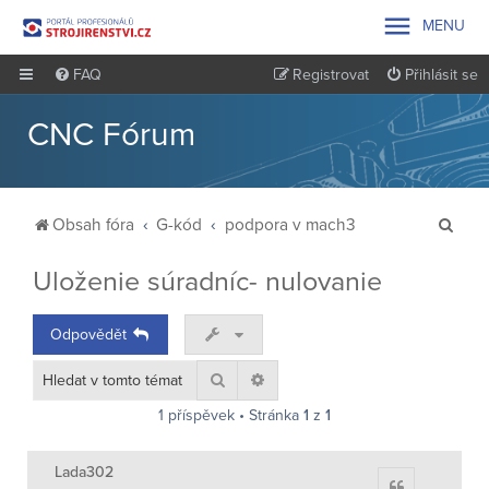

MENU
FAQ
Registrovat
Přihlásit se
CNC Fórum
H
Obsah fóra
G-kód
podpora v mach3
l
Uloženie súradníc- nulovanie
e
d
Odpovědět
a
t
Hledat
Pokročilé hledání
1 příspěvek • Stránka
1
z
1
Lada302
Citace