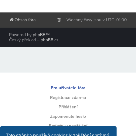
Obsah fóra
Všechny časy jsou v
UTC+01:00
Powered by
phpBB
™
Český překlad –
phpBB.cz
Pro uživatele fóra
Registrace zdarma
Přihlášení
Zapomenuté heslo
Podmínky používání
Ochrana soukromí
Tato stránka používá cookies k zajištění správné