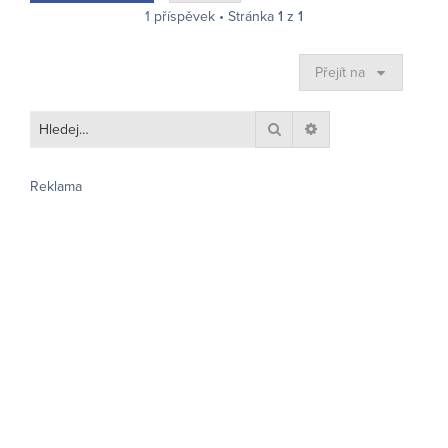
u
1 příspěvek • Stránka
1
z
1
Přejít na
Hledat
Pokročilé hledání
Reklama