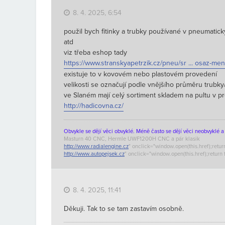
8. 4. 2025, 6:54
použil bych fitinky a trubky používané v pneumatic
atd
viz třeba eshop tady
https://www.stranskyapetrzik.cz/pneu/sr ... osaz-men
existuje to v kovovém nebo plastovém provedení
velikosti se označují podle vnějšího průměru trubky
ve Slaném mají celý sortiment skladem na pultu v p
http://hadicovna.cz/
Obvykle se dějí věci obvyklé. Méně často se dějí věci neobvyklé a 
Masturn 40 CNC, Hermle UWF1200H CNC a pár klasik
http://www.radialengine.cz
" onclick="window.open(this.href);return
http://www.autopejsek.cz
" onclick="window.open(this.href);return 
8. 4. 2025, 11:41
Děkuji. Tak to se tam zastavím osobně.