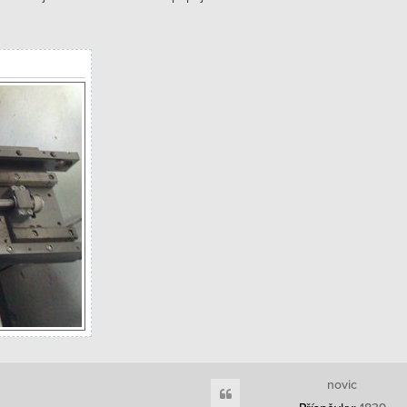
novic
Citace