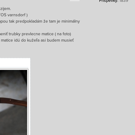
Příspěvky:
1839
zijem.
TOS varnsdorf )
umpou tak predpokladám že tam je minimálny
niť trubky prevlecne matice ( na foto)
 matice idú do kužeľa asi budem musieť