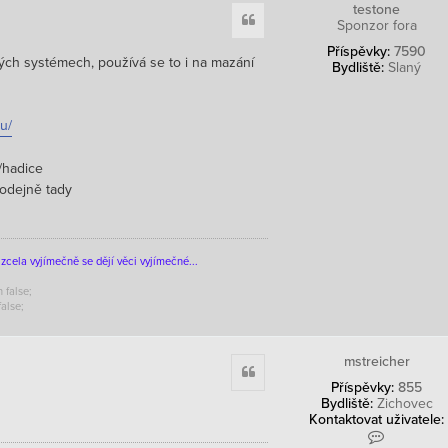
testone
ž
Citace
Sponzor fora
i
v
Příspěvky:
7590
a
kých systémech, používá se to i na mazání
Bydliště:
Slaný
t
e
l
e
u/
m
s
/hadice
t
r
rodejně tady
e
i
c
h
zcela vyjímečně se dějí věci vyjímečné...
e
r
 false;
false;
mstreicher
Citace
Příspěvky:
855
Bydliště:
Zichovec
Kontaktovat uživatele:
K