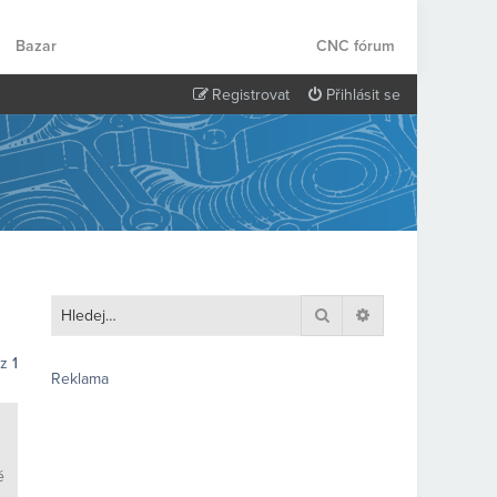
Bazar
CNC fórum
Registrovat
Přihlásit se
Hledat
Pokročilé hledání
z
1
Reklama
é