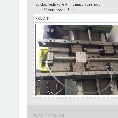
hadičku. hadička je 4mm, mažu vazelinou
nejtenčí jsou myslim 3mm
PŘÍLOHY
23. 4. 2022, 2:11