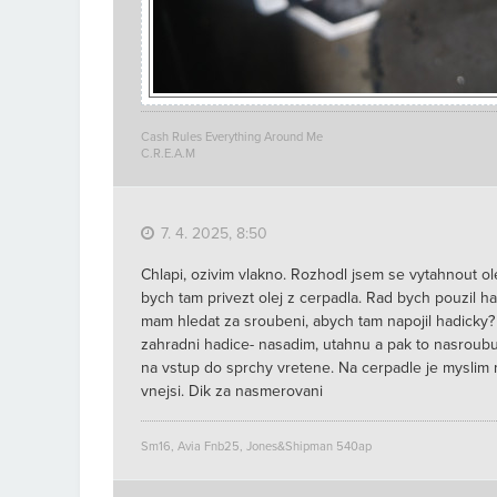
Cash Rules Everything Around Me
C.R.E.A.M
7. 4. 2025, 8:50
Chlapi, ozivim vlakno. Rozhodl jsem se vytahnout ole
bych tam privezt olej z cerpadla. Rad bych pouzil h
mam hledat za sroubeni, abych tam napojil hadicky
zahradni hadice- nasadim, utahnu a pak to nasroubuj
na vstup do sprchy vretene. Na cerpadle je myslim 
vnejsi. Dik za nasmerovani
Sm16, Avia Fnb25, Jones&Shipman 540ap