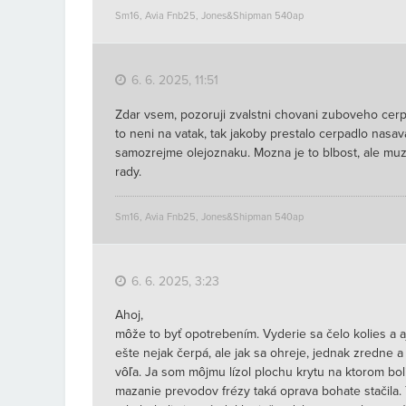
Sm16, Avia Fnb25, Jones&Shipman 540ap
6. 6. 2025, 11:51
Zdar vsem, pozoruji zvalstni chovani zuboveho cerp
to neni na vatak, tak jakoby prestalo cerpadlo nasa
samozrejme olejoznaku. Mozna je to blbost, ale muze 
rady.
Sm16, Avia Fnb25, Jones&Shipman 540ap
6. 6. 2025, 3:23
Ahoj,
môže to byť opotrebením. Vyderie sa čelo kolies a a
ešte nejak čerpá, ale jak sa ohreje, jednak zredne a
vôľa. Ja som môjmu lízol plochu krytu na ktorom bo
mazanie prevodov frézy taká oprava bohate stačila.