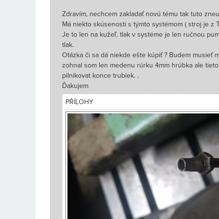
Zdravím, nechcem zakladať novú tému tak tuto zneu
Má niekto skúsenosti s týmto systémom ( stroj je z 
Je to len na kužeľ, tlak v systéme je len ručnou p
tlak.
Otázka či sa dá niekde ešte kúpiť ? Budem musieť me
zohnal som len medenu rúrku 4mm hrúbka ale tieto
pilnikovat konce trubiek. .
Ďakujem
PŘÍLOHY