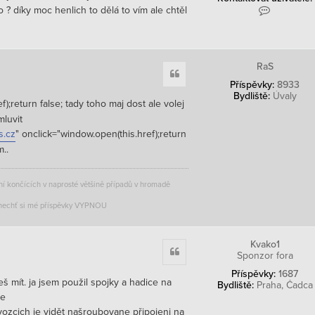
K
? díky moc henlich to dělá to vím ale chtěl
o
n
t
a
k
RaS
Citace
t
Příspěvky:
8933
o
Bydliště:
Úvaly
v
f);return false; tady toho maj dost ale volej
a
mluvit
t
u
s.cz
" onclick="window.open(this.href);return
ž
..
i
v
a
ení končících v naprosté většině případů v hromadě
t
e
ma nechť si mé příspěvky VYPNOU
l
e
d
Kvako1
y
Citace
Sponzor fora
n
t
Příspěvky:
1687
y
eš mít. ja jsem použil spojky a hadice na
Bydliště:
Praha, Čadca
d
ne
a vozcich je vidět našroubovane připojeni na