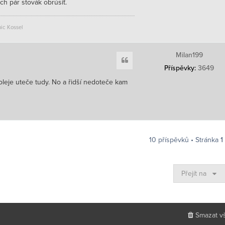
e
r
ých pár stovák obrúsiť.
m
s
t
ic Kossel
r
e
i
Milan199
c
Citace
h
Příspěvky:
3649
e
r
a oleje uteče tudy. No a řidší nedoteče kam
10 příspěvků • Stránka
1
Přejít na
Smazat v