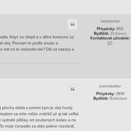
o
n
t
a
k
mstreicher
Citace
t
Příspěvky:
855
o
Bydliště:
Zichovec
v
adla. Kdyz se otepli a v dilne konecne uz
Kontaktovat uživatele:
a
K
t
vat olej. Poznam to podle zvuku a
o
u
mit na to viskozita vliv? Dik za nazory a
n
ž
t
i
a
v
k
a
t
t
o
e
v
l
a
e
zverodoktor
Citace
t
m
Příspěvky:
3819
u
s
Bydliště:
Bratislava
ž
t
i
r
j plocha dekla a potom kým je olej hustý,
v
e
a
i
 teplom sa ešte môže zväčšiť už aj tak veľká
t
c
li vydraté plôšky od ozubených kolies a na
e
h
 To moje čerpadlo sa dalo pekne rozobrať,
l
e