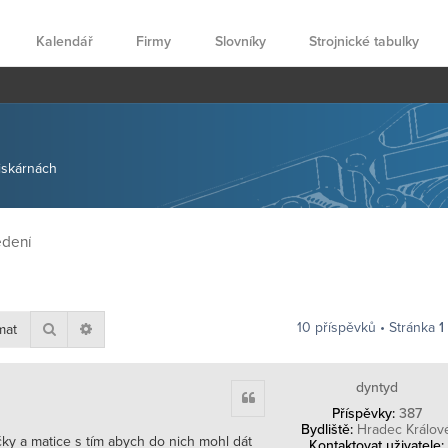
Kalendář
Firmy
Slovníky
Strojnické tabulky
tiskárnách
edení
10 příspěvků • Stránka
1
Hledat
Pokročilé hledání
dyntyd
Citace
Příspěvky:
387
Bydliště:
Hradec Králov
ky a matice s tím abych do nich mohl dát
Kontaktovat uživatele: