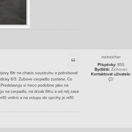
mstreicher
Citace
Příspěvky:
855
Bydliště:
Zichovec
jovy filtr na chasis soustruhu a potreboval
Kontaktovat uživatele:
K
adicky 6/3. Zubove cerpadlo zustane. Co
o
? Predstavuju si neco podobne jako na
n
u na cerpadlo, na drzak filtru a od něj zase
t
a
m10 vnitrni a na vstupu do sprchy je m10
k
t
o
v
a
t
u