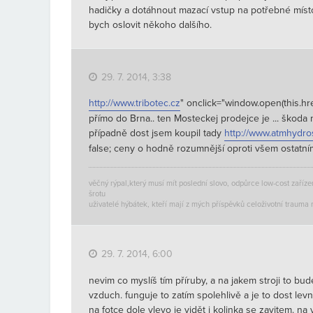
hadičky a dotáhnout mazací vstup na potřebné místo 
bych oslovit někoho dalšího.
29. 7. 2014, 3:38
http://www.tribotec.cz
" onclick="window.open(this.hre
přímo do Brna.. ten Mosteckej prodejce je ... škoda 
případně dost jsem koupil tady
http://www.atmhydro
false; ceny o hodně rozumnější oproti všem ostatním
věčný rýpal,který musí mít poslední slovo, odpůrce low-cost zaříz
šrotu
uživatelé hýbátek, kteří mají z mých příspěvků celoživotní trau
29. 7. 2014, 6:00
nevim co myslíš tím příruby, a na jakem stroji to bud
vzduch. funguje to zatím spolehlivě a je to dost lev
na fotce dole vlevo je vidět i kolinka se zavitem. n