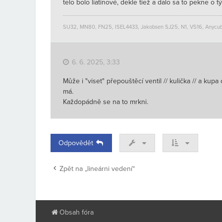
telo bolo liatinové, dekle tiež a dalo sa to pekne o t
SU32, MN80, FN25, ISEL4433, Jakobsen SJ25, N1, VS16, Anycub
6. 6. 2025, 3:33
Může i "viset" přepouštěcí ventil // kulička // a kup
má.
Každopádně se na to mrkni.
Odpovědět
Zpět na „lineárni vedení“
Obsah fóra